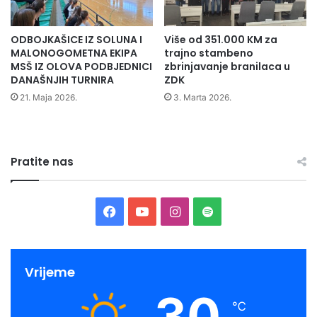
a
n
ODBOJKAŠICE IZ SOLUNA I
Više od 351.000 KM za
i
MALONOGOMETNA EKIPA
trajno stambeno
c
MSŠ IZ OLOVA PODBJEDNICI
zbrinjavanje branilaca u
i
DANAŠNJIH TURNIRA
ZDK
21. Maja 2026.
3. Marta 2026.
Pratite nas
F
Y
I
S
a
o
n
p
c
u
s
o
Vrijeme
30
e
T
t
t
℃