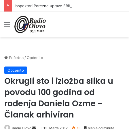
Inspektori Porezne uprave FBiH na području ZDK izvršili 24 inspekcijska nadzora
Meni
Početna
/
Općenito
Općenito
Okrugli sto i izložba slika u
povodu 100 godina od
rođenja Daniela Ozme -
Članak arhiviran
Radio Olovo
S
13. Marta 2012.
73
Manje od minute