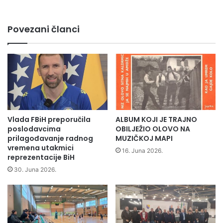
d
n
j
Povezani članci
a
m
o
s
t
a
n
a
r
Vlada FBiH preporučila
ALBUM KOJI JE TRAJNO
i
poslodavcima
OBILJEŽIO OLOVO NA
prilagođavanje radnog
MUZIČKOJ MAPI
j
vremena utakmici
e
16. Juna 2026.
reprezentacije BiH
c
i
30. Juna 2026.
S
t
u
p
č