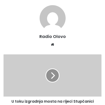
Radio Olovo
We
bsi
te
U
t
o
k
u
i
z
g
r
U toku izgradnja mosta na rijeci Stupčanici
a