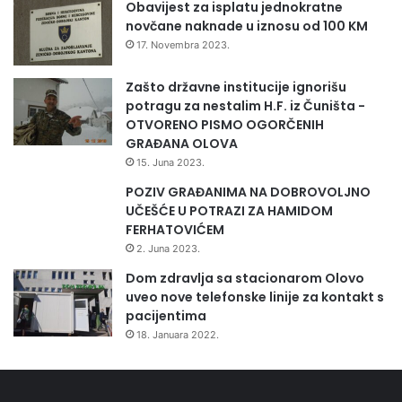
Obavijest za isplatu jednokratne
novčane naknade u iznosu od 100 KM
17. Novembra 2023.
Zašto državne institucije ignorišu
potragu za nestalim H.F. iz Čuništa -
OTVORENO PISMO OGORČENIH
GRAĐANA OLOVA
15. Juna 2023.
POZIV GRAĐANIMA NA DOBROVOLJNO
UČEŠĆE U POTRAZI ZA HAMIDOM
FERHATOVIĆEM
2. Juna 2023.
Dom zdravlja sa stacionarom Olovo
uveo nove telefonske linije za kontakt s
pacijentima
18. Januara 2022.