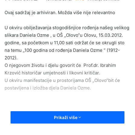
e
Ovaj sadržaj je arhiviran. Možda više nije relevantno
n
d
U okviru obilježavanja stogodišnjice rođenja našeg velikog
a
slikara Daniela Ozme , u OŠ „Olovo“u Olovu, 15.03.2012.
n
godine, sa početkom u 11,00 sati održat će se okrugli sto
e
na temu „100 godina od rođenja Daniela Ozme “ (1912-
m
a
2012).
i
O njegovom životu i djelu govorit će Prof.dr. Ibrahim
l
Krzović historičar umjetnosti i likovni kritičar.
U okviru manifestacije u prostorijama OŠ „Olovo“bit će
postavljena i izložba djela Daniela Ozme.
Prikaži više