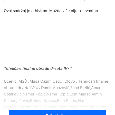
e
Ovaj sadržaj je arhiviran. Možda više nije relevantno
n
d
a
n
e
m
a
i
l
Tehničari finalne obrade drveta IV-4
Učenici MSŠ „Musa Ćazim Ćatić“ Olovo , Tehničari finalne
obrade drveta IV-4 : Damir Abazović,Esad Bjelić,Amar
Čolaković,Namer Kopić,Namir Kopić,Edin Manso,Almin
Kamenjašević,Belmin Karičić,Edin Ramić,Haris
Karavdić,Armin Rotić,Senahid Muminović,Imer Sirćo, Haris
Turbić,Emir Hota,Hasan Hasanović i Irnes Hadžiabdić.