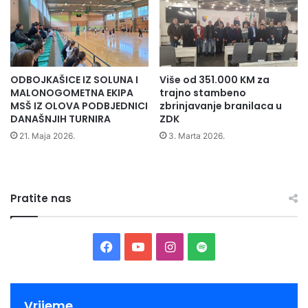
u
p
č
a
n
ODBOJKAŠICE IZ SOLUNA I
Više od 351.000 KM za
i
MALONOGOMETNA EKIPA
trajno stambeno
c
MSŠ IZ OLOVA PODBJEDNICI
zbrinjavanje branilaca u
i
DANAŠNJIH TURNIRA
ZDK
21. Maja 2026.
3. Marta 2026.
Pratite nas
F
Y
I
S
a
o
n
p
c
u
s
o
Vrijeme