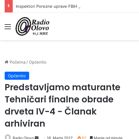
Inspektori Porezne uprave FBiH na području ZDK izvršili 24 inspekcijska nadzora
Meni
Početna
/
Općenito
Općenito
Predstavljamo maturante
Tehničari finalne obrade
drveta IV-4 - Članak
arhiviran
Radio Olovo
S
16. Marta 2012.
62
Manje od minute