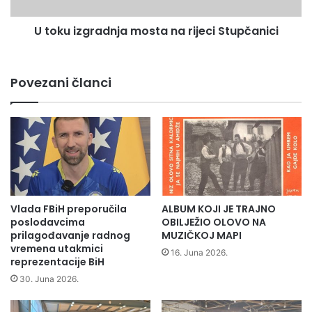
g
r
U toku izgradnja mosta na rijeci Stupčanici
a
d
n
j
Povezani članci
a
m
o
s
t
a
n
a
r
Vlada FBiH preporučila
ALBUM KOJI JE TRAJNO
i
poslodavcima
OBILJEŽIO OLOVO NA
prilagođavanje radnog
MUZIČKOJ MAPI
j
vremena utakmici
e
16. Juna 2026.
reprezentacije BiH
c
i
30. Juna 2026.
S
t