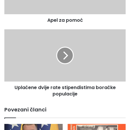
p
o
m
Apel za pomoć
o
ć
U
p
l
a
ć
e
n
e
d
Uplaćene dvije rate stipendistima boračke
v
populacije
i
j
e
Povezani članci
r
a
t
e