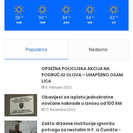
k
a
m
29
30
34
34
32
℃
℃
℃
℃
℃
sub
ned
pon
uto
sri
Popularno
Nedavno
OPSEŽNA POLICIJSKA AKCIJA NA
PODRUČJU OLOVA – UHAPŠENO OSAM
LICA
9. Februara 2022.
Obavijest za isplatu jednokratne
novčane naknade u iznosu od 100 KM
17. Novembra 2023.
Zašto državne institucije ignorišu
potragu za nestalim H.F. iz Čuništa -