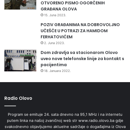
OTVORENO PISMO OGORČENIH
GRAĐANA OLOVA
15. Juna 2023.
POZIV GRAĐANIMA NA DOBROVOLJNO
UČEŠĆE U POTRAZI ZA HAMIDOM
FERHATOVIĆEM
2. Juna 2023.
Dom zdravlja sa stacionarom Olovo
uveo nove telefonske linije za kontakt s
pacijentima
18. Januara 2022.
Radio Olovo
Program se emituje 24. sata dnevno na 95,1 MHz i na internetu
putem linka na našoj zvaničnoj web str www.radio.olovo.ba gdje
svakodnevno objavljujemo aktuelne sadržaje o događajima iz Olova