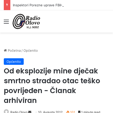
Inspektori Porezne uprave FBiH na području ZDK izvršili 24 inspekcijska nadzora
Meni
Početna
/
Općenito
Općenito
Od eksplozije mine dječak
smrtno stradao otac teško
povrijeđen - Članak
arhiviran
Radio Olovo
S
10. Augusta 2012.
101
1 minute read