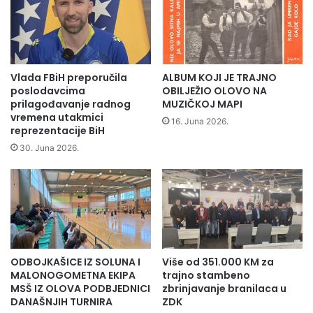
s
t
i
p
e
Vlada FBiH preporučila
ALBUM KOJI JE TRAJNO
n
poslodavcima
OBILJEŽIO OLOVO NA
d
prilagođavanje radnog
MUZIČKOJ MAPI
vremena utakmici
i
16. Juna 2026.
reprezentacije BiH
s
t
30. Juna 2026.
i
m
a
b
o
r
a
ODBOJKAŠICE IZ SOLUNA I
Više od 351.000 KM za
č
MALONOGOMETNA EKIPA
trajno stambeno
k
MSŠ IZ OLOVA PODBJEDNICI
zbrinjavanje branilaca u
e
DANAŠNJIH TURNIRA
ZDK
p