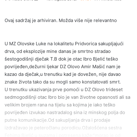
e
n
Ovaj sadržaj je arhiviran. Možda više nije relevantno
d
a
n
e
U MZ Olovske Luke na lokalitetu Pridvorica sakupljajući
m
drva, od eksplozije mine danas je smrtno stradao
a
šestogodišnji dječak T.B dok je otac Ibro Bjelić teško
i
povrijeđen,dežurni ljekar DZ Olovo Amir Mašić nam je
l
kazao da dječak,u trenutku kad je dovežen, nije davao
znake života tako da su mogli samo konstatovati smrt.
U trenutku ukazivanja prve pomoći u DZ Olovo trideset
sedmogodišnji otac Ibro bio je van životne opasnosti ali sa
velikim brojem rana na tijelu sa kojima je iako teško
povrijeđen izvukao nastradalog sina iz minskog polja do
putne komunikacije.Od sakupljanja drva i prodaje
izdražavao je peteročlanu porodicu.Ožalošćena sestra
Fehima Bjelić u suzama i potresena kaže;“morao je od