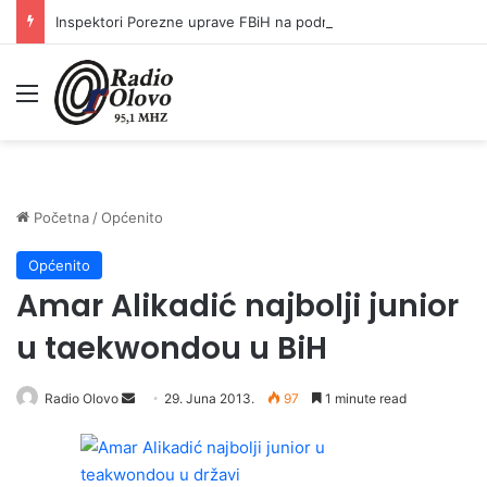
Inspektori Porezne uprave FBiH na području ZDK izvršili 24 inspekcijska nadzora
Meni
Početna
/
Općenito
Općenito
Amar Alikadić najbolji junior
u taekwondou u BiH
Radio Olovo
S
29. Juna 2013.
97
1 minute read
e
n
d