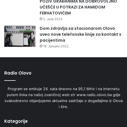
POZIV GRAĐANIMA NA DOBROVOLJNO
UČEŠĆE U POTRAZI ZA HAMIDOM
FERHATOVIĆEM
2. Juna 2023.
Dom zdravlja sa stacionarom Olovo
uveo nove telefonske linije za kontakt s
pacijentima
18. Januara 2022.
Radio Olovo
Program se emituje 24. sata dnevno na 95,1 MHz i na internetu
putem linka na našoj zvaničnoj web str www.radio.olovo.ba gdje
svakodnevno objavljujemo aktuelne sadržaje o događajima iz Olova
i šire.
Kategorije