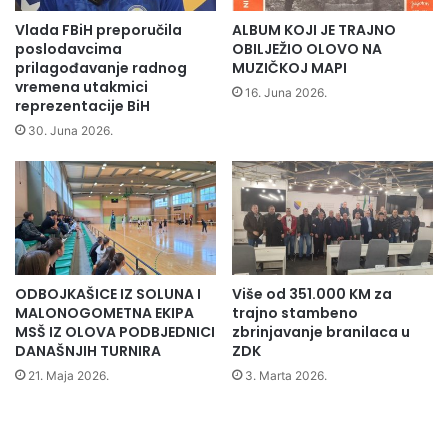
k
i
i
d
Vlada FBiH preporučila
ALBUM KOJI JE TRAJNO
s
r
poslodavcima
OBILJEŽIO OLOVO NA
r
ž
prilagođavanje radnog
MUZIČKOJ MAPI
e
vremena utakmici
a
16. Juna 2026.
reprezentacije BiH
d
v
n
n
30. Juna 2026.
j
i
o
p
š
r
k
v
o
a
l
k
c
B
ODBOJKAŠICE IZ SOLUNA I
Više od 351.000 KM za
i
i
MALONOGOMETNA EKIPA
trajno stambeno
H
MSŠ IZ OLOVA PODBJEDNICI
zbrinjavanje branilaca u
u
DANAŠNJIH TURNIRA
ZDK
t
21. Maja 2026.
3. Marta 2026.
a
e
k
w