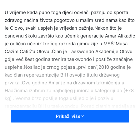
a
U vrijeme kada puno toga djeci odvlači pažnju od sporta i
n
e
zdravog načina života pogotovo u malim sredinama kao što
m
je Olovo, svaki uspjeh je vrijedan pažnje.Nakon što je
a
osnovnu školu završio kao učenik generacije Amar Alikadić
i
je odličan učenik trećeg razreda gimnazije u MSŠ”Musa
l
Ćazim Ćatić”u Olovu .Član je Taekwondo Akademije Olovu
gdje već šest godina trenira taekwondo i postiže značajne
uspjehe.Nosilac je crnog pojasa „prvi dan“,2010 godine je
kao član reperezentacije BiH osvojio titulu državnog
prvaka .Ove godine Amar je na državnom takmičenju u
Hadžićima izabran za najboljeg juniora u kategoriji do (+78
kg) . Veoma brzo poslije toga uslijedio je i poziv u
reprezentaciju BiH u taekwondou. Pored zlatnih medalja sa
državnih takmičenja osvajao je medalje i na međunarodnim
Prikaži više
takmičenjima u Bosni i Hrvatskoj među kojima se izdvaja“
Korčula Open“,gdje je osvojio dva zlata i bronzu.Pored
svega pomenutog aktivan je i u drugim sportovima.