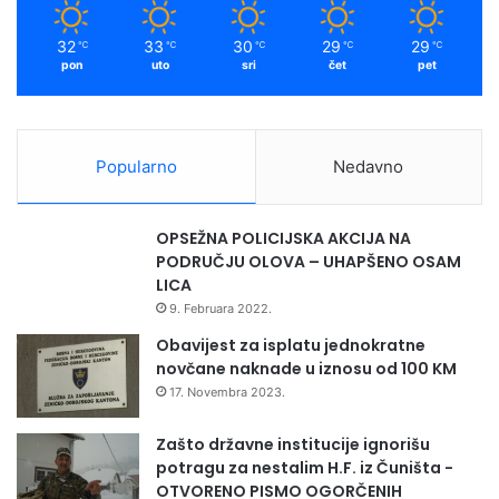
l
m
o
32
33
30
29
29
℃
℃
℃
℃
℃
v
pon
uto
sri
čet
pet
s
k
u
b
Popularno
Nedavno
i
b
l
OPSEŽNA POLICIJSKA AKCIJA NA
i
PODRUČJU OLOVA – UHAPŠENO OSAM
o
LICA
t
9. Februara 2022.
e
k
Obavijest za isplatu jednokratne
u
novčane naknade u iznosu od 100 KM
17. Novembra 2023.
Zašto državne institucije ignorišu
potragu za nestalim H.F. iz Čuništa -
OTVORENO PISMO OGORČENIH