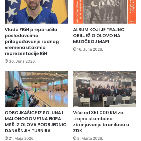
o
n
t
a
e
M
k
a
e
r
Vlada FBiH preporučila
ALBUM KOJI JE TRAJNO
"
š
poslodavcima
OBILJEŽIO OLOVO NA
D
m
prilagođavanje radnog
MUZIČKOJ MAPI
e
vremena utakmici
i
16. Juna 2026.
reprezentacije BiH
r
r
v
a
30. Juna 2026.
i
S
š
r
S
e
u
b
š
r
i
e
ć
n
ODBOJKAŠICE IZ SOLUNA I
Više od 351.000 KM za
"
i
MALONOGOMETNA EKIPA
trajno stambeno
i
c
MSŠ IZ OLOVA PODBJEDNICI
zbrinjavanje branilaca u
z
a
DANAŠNJIH TURNIRA
ZDK
T
2
21. Maja 2026.
3. Marta 2026.
u
0