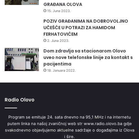
GRAĐANA OLOVA
15. Juna 2023.
POZIV GRAĐANIMA NA DOBROVOLJNO
UČEŠĆE U POTRAZI ZA HAMIDOM
FERHATOVIĆEM
2. Juna 2023.
Dom zdravlja sa stacionarom Olovo
uveo nove telefonske linije za kontakt s
pacijentima
18. Januara 2022.
Radio Olovo
Program se emituje 24. sata dnevno na 95,1 MHz i na internetu
putem linka na našoj zvaničnoj web str www.radio.olovo.ba gdje
svakodnevno objavljujemo aktuelne sadržaje o događajima iz Olova
i šire.