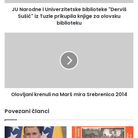
e
JU Narodne i Univerzitetske biblioteke "Derviš
i
Sušić" iz Tuzle prikupila knjige za olovsku
U
n
biblioteku
i
v
O
e
l
r
o
z
v
i
l
t
j
e
a
t
n
s
i
k
Olovljani krenuli na Marš mira Srebrenica 2014
k
e
r
b
e
Povezani članci
i
n
b
u
l
l
i
i