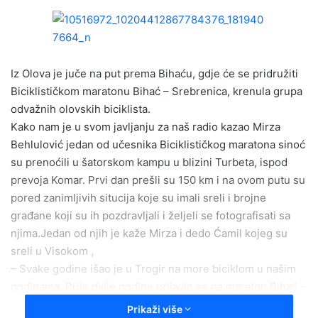
n
d
a
n
e
Iz Olova je juče na put prema Bihaću, gdje će se pridružiti
m
Biciklističkom maratonu Bihać – Srebrenica, krenula grupa
a
odvažnih olovskih biciklista.
i
Kako nam je u svom javljanju za naš radio kazao Mirza
l
Behlulović jedan od učesnika Biciklističkog maratona sinoć
su prenoćili u šatorskom kampu u blizini Turbeta, ispod
prevoja Komar. Prvi dan prešli su 150 km i na ovom putu su
pored zanimljivih situcija koje su imali sreli i brojne
građane koji su ih pozdravljali i željeli se fotografisati sa
njima.Jedan od njih je kaže Mirza i dedo Ćamil kojeg su
sreli u Visokom ,
– Svake godine išao je u Trogir na more biciklom u našim
godinama. Prije dvije godine prijavio se na maraton Bihać -
Srebrenica ali mu nisu dopustili da učestvuje zbog godina.
Prikaži više