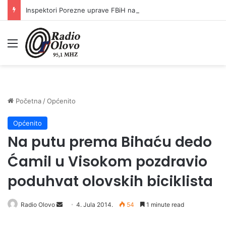
Inspektori Porezne uprave FBiH na području ZDK izvršili 24 inspekcijska nadzora
Meni
Početna
/
Općenito
Općenito
Na putu prema Bihaću dedo
Ćamil u Visokom pozdravio
poduhvat olovskih biciklista
Radio Olovo
S
4. Jula 2014.
54
1 minute read
e