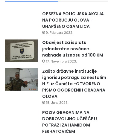
OPSEŽNA POLICIJSKA AKCIJA
NA PODRUČJU OLOVA –
UHAPŠENO OSAM LICA
9. Februara 2022.
Obavijest za isplatu
jednokratne novčane
naknade u iznosu od 100 KM
17. Novembra 2023.
Zašto državne institucije
ignorišu potragu za nestalim
H.F. iz Čuništa -OTVORENO
PISMO OGORČENIH GRAĐANA
OLOVA
15. Juna 2023.
POZIV GRAĐANIMA NA
DOBROVOLJNO UČEŠĆE U
POTRAZI ZA HAMIDOM
FERHATOVIĆEM