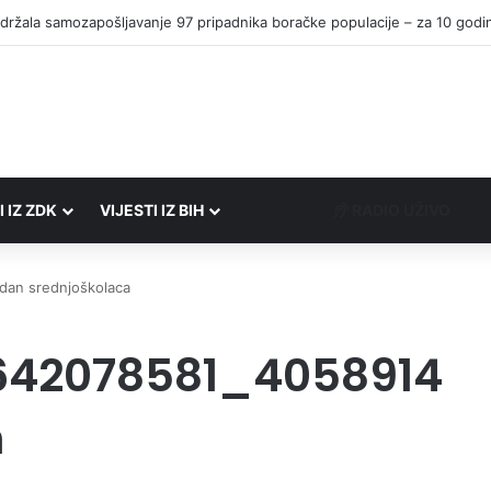
I IZ ZDK
VIJESTI IZ BIH
RADIO UŽIVO
dan srednjoškolaca
642078581_4058914
n