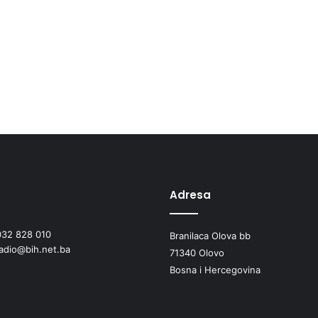
Adresa
032 828 010
Branilaca Olova bb
radio@bih.net.ba
71340 Olovo
Bosna i Hercegovina