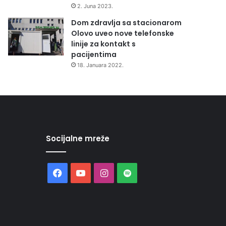
2. Juna 2023.
Dom zdravlja sa stacionarom
Olovo uveo nove telefonske
linije za kontakt s
pacijentima
18. Januara 2022.
Socijalne mreže
Facebook
YouTube
Instagram
Spotify