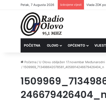
Petak, 7 Augusta 2026
Izdvojene vijesti
POČETNA
OLOVO
OPĆENITO
VIJEST
Početna
/
U Olovu obilježen 17.novembar Međunarodni 
/
1509969_713498642078581_4058914246679426404_n
1509969_713498
246679426404_