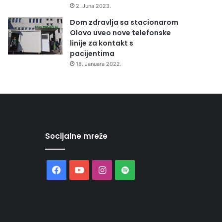
2. Juna 2023.
Dom zdravlja sa stacionarom
Olovo uveo nove telefonske
linije za kontakt s
pacijentima
18. Januara 2022.
Socijalne mreže
Facebook
YouTube
Instagram
Spotify