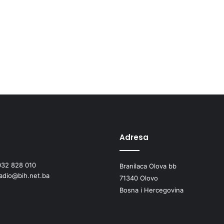
Adresa
032 828 010
Branilaca Olova bb
radio@bih.net.ba
71340 Olovo
Bosna i Hercegovina