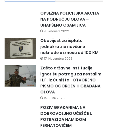
OPSEŽNA POLICIJSKA AKCIJA
NA PODRUČJU OLOVA –
UHAPŠENO OSAM LICA
9. Februara 2022.
Obavijest za isplatu
jednokratne novčane
naknade u iznosu od 100 KM
17. Novembra 2023.
Zašto državne institucije
ignorišu potragu za nestalim
H.F. iz Čuništa -OTVORENO
PISMO OGORČENIH GRAĐANA
OLOVA
15. Juna 2023.
POZIV GRAĐANIMA NA
DOBROVOLJNO UČEŠĆE U
POTRAZI ZA HAMIDOM
FERHATOVIĆEM