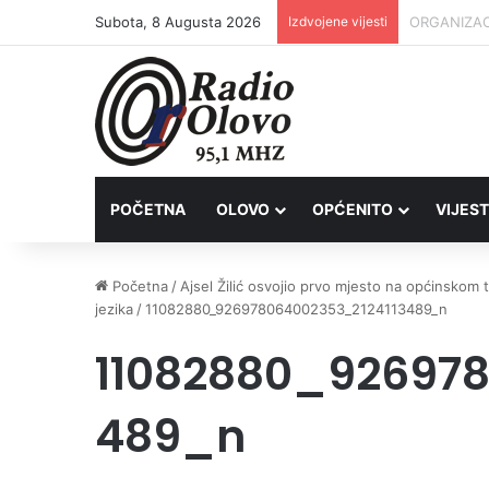
Subota, 8 Augusta 2026
Izdvojene vijesti
Inspektori 
POČETNA
OLOVO
OPĆENITO
VIJEST
Početna
/
Ajsel Žilić osvojio prvo mjesto na općinskom
jezika
/
11082880_926978064002353_2124113489_n
11082880_926978
489_n