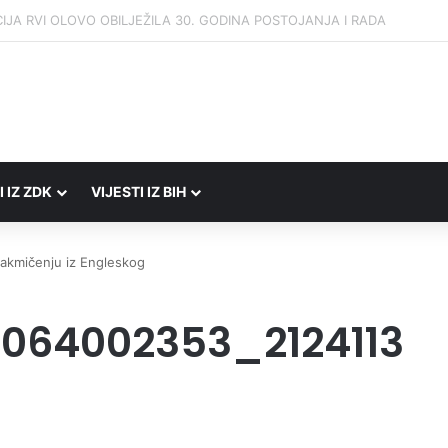
Porezne uprave FBiH na području ZDK izvršili 24 inspekcijska nadzora
I IZ ZDK
VIJESTI IZ BIH
RADIO UŽIVO
 takmičenju iz Engleskog
064002353_2124113