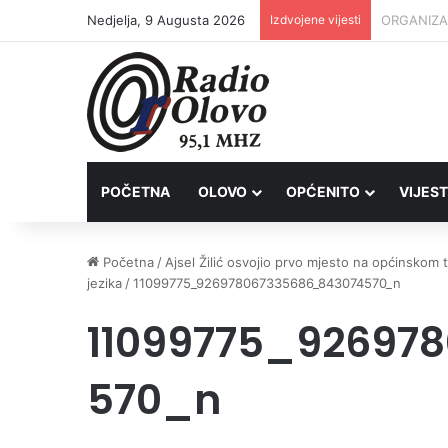
Nedjelja, 9 Augusta 2026
Izdvojene vijesti
Inspektori
POČETNA
OLOVO
OPĆENITO
VIJEST
Početna
/
Ajsel Žilić osvojio prvo mjesto na općinskom
jezika
/
11099775_926978067335686_843074570_n
11099775_92697
570_n