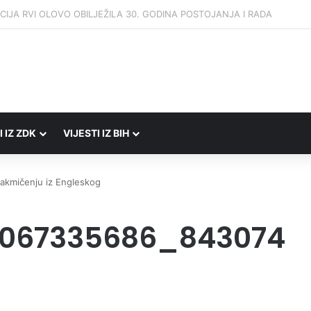
 Porezne uprave FBiH na području ZDK izvršili 24 inspekcijska nadzora
I IZ ZDK
VIJESTI IZ BIH
RADIO UŽIVO
 takmičenju iz Engleskog
8067335686_843074