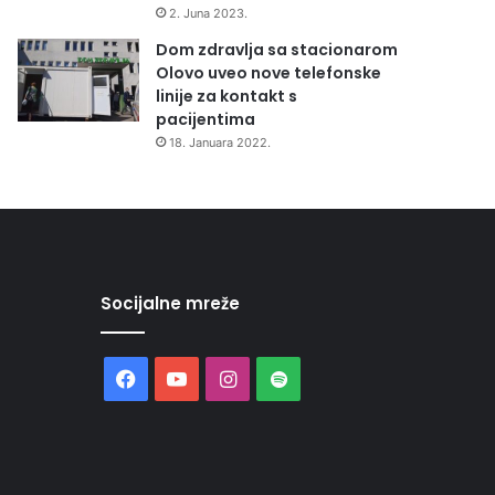
2. Juna 2023.
Dom zdravlja sa stacionarom
Olovo uveo nove telefonske
linije za kontakt s
pacijentima
18. Januara 2022.
Socijalne mreže
Facebook
YouTube
Instagram
Spotify