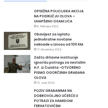
OPSEŽNA POLICIJSKA AKCIJA
NA PODRUČJU OLOVA –
UHAPŠENO OSAM LICA
9. Februara 2022.
Obavijest za isplatu
jednokratne novčane
naknade u iznosu od 100 KM
17. Novembra 2023.
Zašto državne institucije
ignorišu potragu za nestalim
H.F. iz Čuništa -OTVORENO
PISMO OGORČENIH GRAĐANA
OLOVA
15. Juna 2023.
POZIV GRAĐANIMA NA
DOBROVOLJNO UČEŠĆE U
POTRAZI ZA HAMIDOM
FERHATOVIĆEM