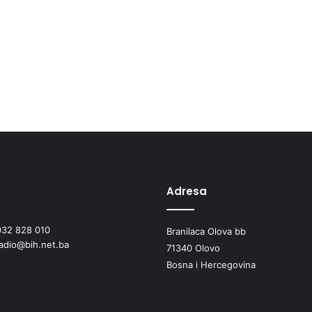
Adresa
032 828 010
Branilaca Olova bb
radio@bih.net.ba
71340 Olovo
Bosna i Hercegovina