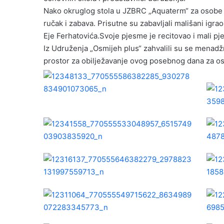
Nako okruglog stola u JZBRC „Aquaterm“ za osobe sa
ručak i zabava. Prisutne su zabavljali mališani igr
Eje Ferhatovića.Svoje pjesme je recitovao i mali pje
Iz Udruženja „Osmijeh plus“ zahvalili su se menadž
prostor za obilježavanje ovog posebnog dana za oso