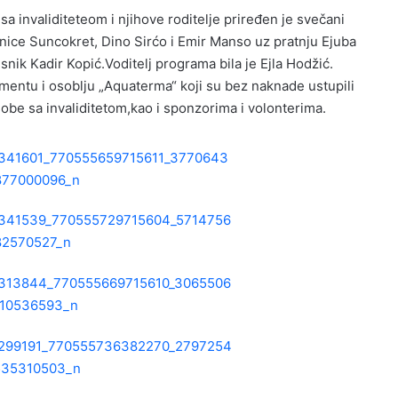
 invaliditeteom i njihove roditelje priređen je svečani
aonice Suncokret, Dino Sirćo i Emir Manso uz pratnju Ejuba
snik Kadir Kopić.Voditelj programa bila je Ejla Hodžić.
mentu i osoblju „Aquaterma“ koji su bez naknade ustupili
be sa invaliditetom,kao i sponzorima i volonterima.