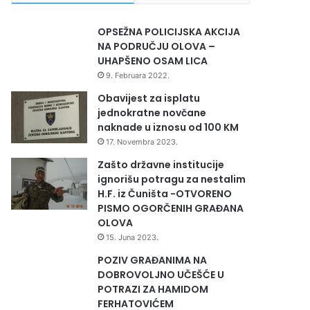
OPSEŽNA POLICIJSKA AKCIJA
NA PODRUČJU OLOVA –
UHAPŠENO OSAM LICA
9. Februara 2022.
Obavijest za isplatu
jednokratne novčane
naknade u iznosu od 100 KM
17. Novembra 2023.
Zašto državne institucije
ignorišu potragu za nestalim
H.F. iz Čuništa -OTVORENO
PISMO OGORČENIH GRAĐANA
OLOVA
15. Juna 2023.
POZIV GRAĐANIMA NA
DOBROVOLJNO UČEŠĆE U
POTRAZI ZA HAMIDOM
FERHATOVIĆEM