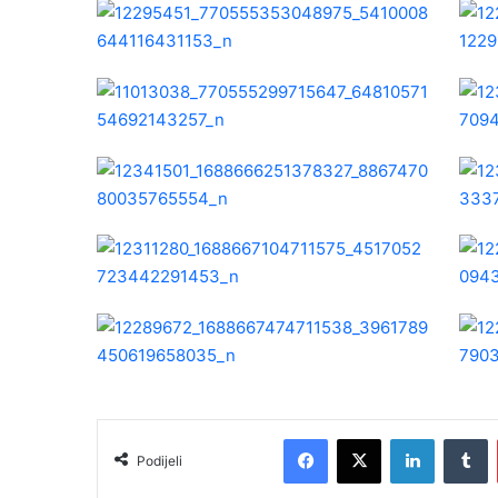
Facebook
X
LinkedIn
Tumblr
Podijeli