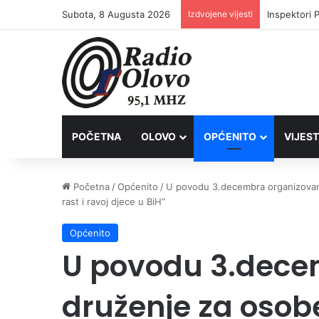
Subota, 8 Augusta 2026
Izdvojene vijesti
Inspektori 
POČETNA
OLOVO
OPĆENITO
VIJEST
Početna
/
Općenito
/
U povodu 3.decembra organizovano 
rast i ravoj djece u BiH”
Općenito
U povodu 3.dece
druženje za osobe