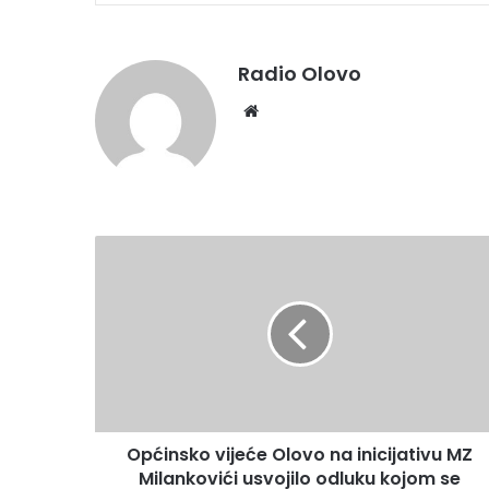
Radio Olovo
We
bsi
te
O
p
ć
i
n
s
k
o
v
Općinsko vijeće Olovo na inicijativu MZ
i
Milankovići usvojilo odluku kojom se
j