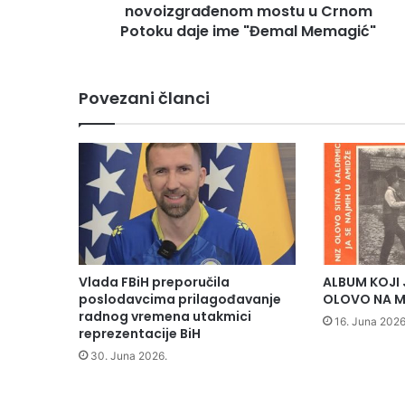
e
novoizgrađenom mostu u Crnom
ć
Potoku daje ime "Đemal Memagić"
e
O
l
Povezani članci
o
v
o
n
a
i
n
i
c
i
Vlada FBiH preporučila
ALBUM KOJI 
j
poslodavcima prilagođavanje
OLOVO NA M
a
radnog vremena utakmici
16. Juna 2026
t
reprezentacije BiH
i
30. Juna 2026.
v
u