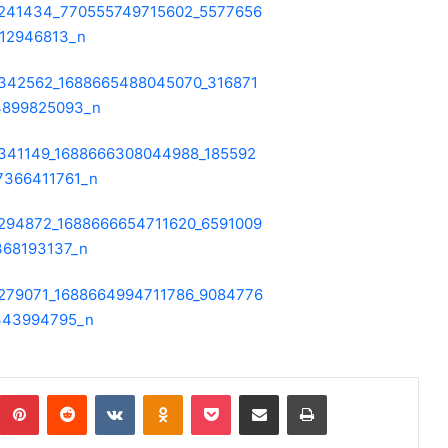
Pinterest
Reddit
VKontakte
Odnoklassniki
Pocket
Podijeli putem Emaila
Print