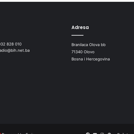
a
k
o
r
i
Adresa
t
a
032 828 010
p
Branilaca Olova bb
radio@bih.net.ba
o
71340 Olovo
t
Bosna i Hercegovina
o
k
a
p
o
r
e
d
š
k
o
l