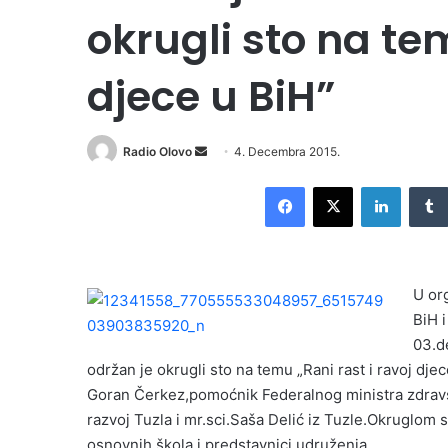
okrugli sto na te
djece u BiH”
Radio Olovo
S
4. Decembra 2015.
e
Facebook
X
LinkedIn
n
d
a
n
U or
e
BiH 
m
03.d
a
i
održan je okrugli sto na temu „Rani rast i ravoj dje
l
Goran Čerkez,pomoćnik Federalnog ministra zdravstv
razvoj Tuzla i mr.sci.Saša Delić iz Tuzle.Okruglom st
osnovnih škola i predstavnici udruženja.