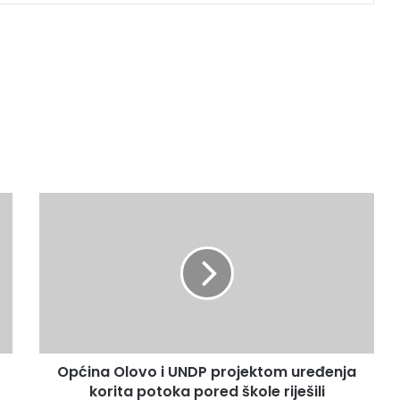
O
p
ć
i
n
a
O
l
o
Općina Olovo i UNDP projektom uređenja
v
korita potoka pored škole riješili
o