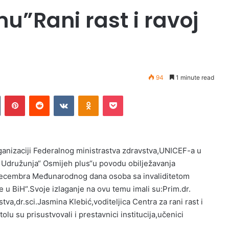
mu”Rani rast i ravoj
94
1 minute read
Tumblr
Pinterest
Reddit
VKontakte
Odnoklassniki
Pocket
ganizaciji Federalnog ministrastva zdravstva,UNICEF-a u
i Udružunja“ Osmijeh plus“u povodu obilježavanja
ecembra Međunarodnog dana osoba sa invaliditetom
ce u BiH“.Svoje izlaganje na ovu temu imali su:Prim.dr.
a,dr.sci.Jasmina Klebić,voditeljica Centra za rani rast i
olu su prisustvovali i prestavnici institucija,učenici