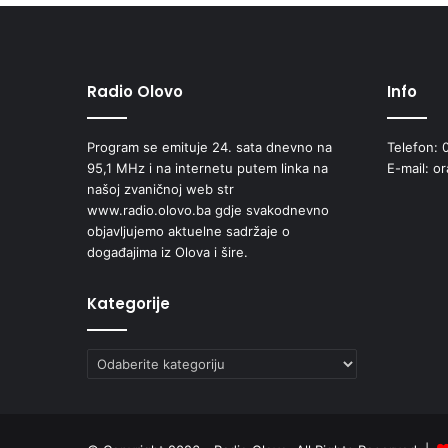
M
Z
M
i
l
Radio Olovo
Info
a
n
Program se emituje 24. sata dnevno na
Telefon: 
k
95,1 MHz i na internetu putem linka na
E-mail: o
o
našoj zvaničnoj web str
v
www.radio.olovo.ba gdje svakodnevno
i
objavljujemo aktuelne sadržaje o
ć
događajima iz Olova i šire.
i
u
s
Kategorije
v
o
j
Kategorije
i
l
o
o