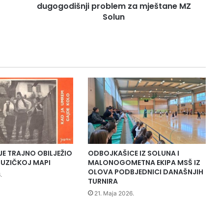
i
dugogodišnji problem za mještane MZ
U
Solun
N
D
P
p
r
o
j
e
k
t
o
m
u
JE TRAJNO OBILJEŽIO
ODBOJKAŠICE IZ SOLUNA I
r
UZIČKOJ MAPI
MALONOGOMETNA EKIPA MSŠ IZ
e
OLOVA PODBJEDNICI DANAŠNJIH
.
đ
TURNIRA
e
21. Maja 2026.
n
j