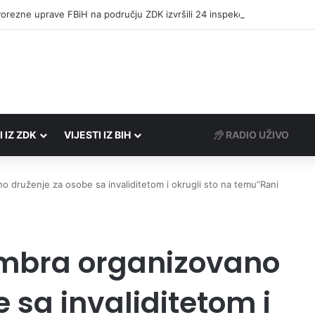
Porezne uprave FBiH na području ZDK izvršili 24 inspekcijska nadzora
I IZ ZDK
VIJESTI IZ BIH
RADIO UŽIVO
druženje za osobe sa invaliditetom i okrugli sto na temu”Rani
mbra organizovano
 sa invaliditetom i