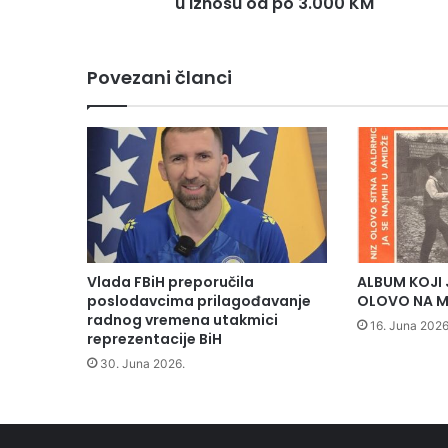
u iznosu od po 3.000 KM
i
k
p
Povezani članci
o
z
i
v
a
m
l
a
d
e
Vlada FBiH preporučila
ALBUM KOJI 
o
poslodavcima prilagođavanje
OLOVO NA M
d
radnog vremena utakmici
16. Juna 2026
1
reprezentacije BiH
7
30. Juna 2026.
d
o
3
5