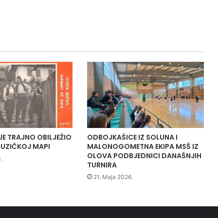
a
d
e
m
i
j
e
"
O
l
o
v
o
JE TRAJNO OBILJEŽIO
ODBOJKAŠICE IZ SOLUNA I
o
UZIČKOJ MAPI
MALONOGOMETNA EKIPA MSŠ IZ
s
OLOVA PODBJEDNICI DANAŠNJIH
.
v
TURNIRA
o
21. Maja 2026.
j
i
l
i