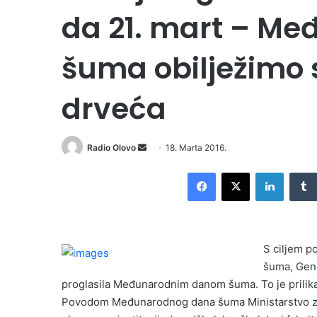
da 21. mart – Me
šuma obilježimo
drveća
Radio Olovo
S
18. Marta 2016.
e
Facebook
X
LinkedIn
n
d
a
n
S ciljem po
e
šuma, Gene
m
proglasila Međunarodnim danom šuma. To je prilika
a
i
Povodom Međunarodnog dana šuma Ministarstvo za 