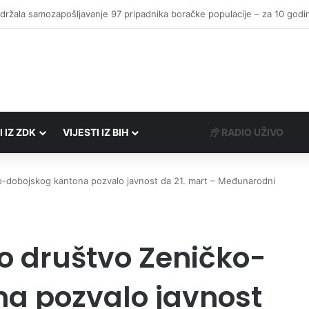
I IZ ZDK
VIJESTI IZ BIH
RADIO UŽIVO
-dobojskog kantona pozvalo javnost da 21. mart – Međunarodni
o društvo Zeničko-
a pozvalo javnost