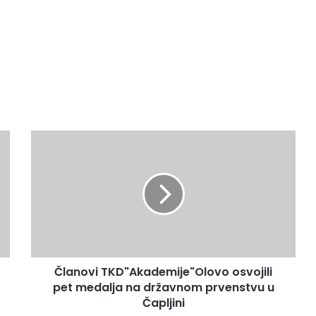
Č
l
a
n
o
v
i
T
K
Članovi TKD"Akademije"Olovo osvojili
D
pet medalja na državnom prvenstvu u
"
A
Čapljini
k