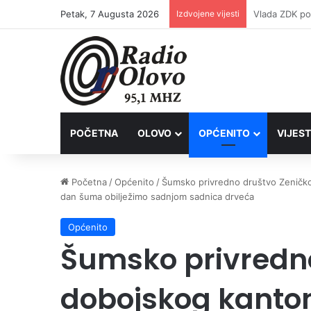
Petak, 7 Augusta 2026
Izdvojene vijesti
POČETNA
OLOVO
OPĆENITO
VIJEST
Početna
/
Općenito
/
Šumsko privredno društvo Zeničko
dan šuma obilježimo sadnjom sadnica drveća
Općenito
Šumsko privredn
dobojskog kanton