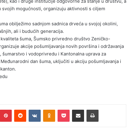
ete), kao i druge institucije odgovorne za stanje u društvu, a
 svojih mogućnosti, organizuju aktivnosti s ciljem
ma obilježimo sadnjom sadnica drveća u svojoj okolini,
šnjih, ali i budućih generacija.
 kvaliteta šuma, Šumsko privredno društvo Zeničko-
ganizuje akcije pošumljavanja novih površina i održavanja
, šumarstvo i vodoprivredu i Kantonalna uprava za
 Međunarodni dan šuma, uključiti u akciju pošumljavanja i
 kanton.
redu
Pinterest
Reddit
VKontakte
Odnoklassniki
Pocket
Podijeli putem Emaila
Print