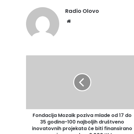
Radio Olovo
We
bsi
te
F
o
n
d
a
c
i
j
a
Fondacija Mozaik poziva mlade od 17 do
M
35 godina-100 najboljih društveno
o
z
inovatovnih projekata će biti finansirano
a