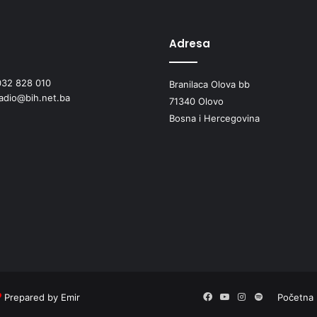
p
e
t
Adresa
m
e
032 828 010
d
Branilaca Olova bb
radio@bih.net.ba
a
71340 Olovo
l
Bosna i Hercegovina
j
a
n
a
d
r
ž
a
v
n
o
m
Prepared by Emir
Facebook
YouTube
Instagram
Spotify
Početna
p