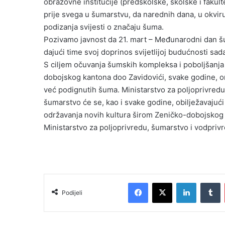
l
obrazovne institucije (predškolske, školske i fakult
prije svega u šumarstvu, da narednih dana, u okviru
podizanja svijesti o značaju šuma.
Pozivamo javnost da 21. mart – Međunarodni dan šu
dajući time svoj doprinos svijetlijoj budućnosti sada
S ciljem očuvanja šumskih kompleksa i poboljšanja
dobojskog kantona doo Zavidovići, svake godine, or
već podignutih šuma. Ministarstvo za poljoprivredu
šumarstvo će se, kao i svake godine, obilježavajući
održavanja novih kultura širom Zeničko-dobojskog
Ministarstvo za poljoprivredu, šumarstvo i vodpriv
Facebook
X
LinkedIn
Tumblr
Podijeli