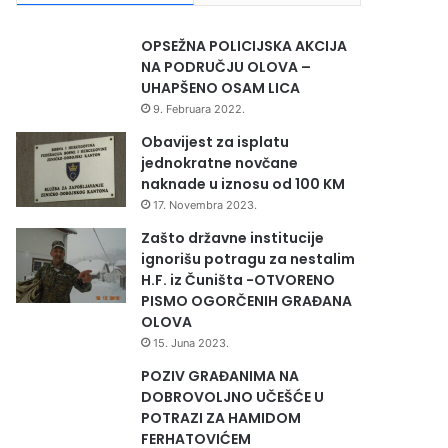
OPSEŽNA POLICIJSKA AKCIJA
NA PODRUČJU OLOVA –
UHAPŠENO OSAM LICA
9. Februara 2022.
Obavijest za isplatu
jednokratne novčane
naknade u iznosu od 100 KM
17. Novembra 2023.
Zašto državne institucije
ignorišu potragu za nestalim
H.F. iz Čuništa -OTVORENO
PISMO OGORČENIH GRAĐANA
OLOVA
15. Juna 2023.
POZIV GRAĐANIMA NA
DOBROVOLJNO UČEŠĆE U
POTRAZI ZA HAMIDOM
FERHATOVIĆEM