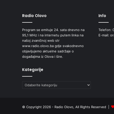
g
o
d
Radio Olovo
Info
i
n
Program se emituje 24. sata dnevno na
Telefon: 
a
95,1 MHz i na internetu putem linka na
E-mail: o
-
našoj zvaničnoj web str
1
www.radio.olovo.ba gdje svakodnevno
0
objavljujemo aktuelne sadržaje o
0
događajima iz Olova i šire.
n
a
j
Kategorije
b
o
l
Kategorije
j
i
h
d
© Copyright 2026 - Radio Olovo, All Rights Reserved |
r