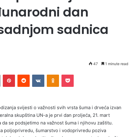
đunarodni dan
 sadnjom sadnica
47
1 minute read
Tumblr
Pinterest
Reddit
VKontakte
Odnoklassniki
Pocket
dizanja svijesti o važnosti svih vrsta šuma i drveća izvan
ralna skupština UN-a je prvi dan proljeća, 21. mart
 da se podsjetimo na važnost šuma i njihovu zaštitu.
poljoprivredu, šumarstvo i vodoprivredu poziva