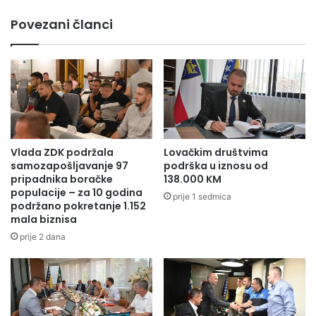
5
a
Povezani članci
r
R
a
a
t
s
e
"
b
z
o
a
r
d
a
j
č
e
Vlada ZDK podržala
Lovačkim društvima
k
c
samozapošljavanje 97
podrška u iznosu od
i
u
pripadnika boračke
138.000 KM
h
u
populacije – za 10 godina
prije 1 sedmica
s
podržano pokretanje 1.152
p
mala biznisa
t
o
i
s
prije 2 dana
p
l
e
e
n
n
d
i
i
k