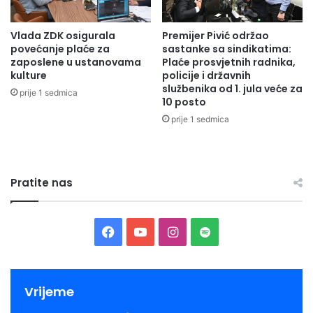
j
a
a
o
Vlada ZDK osigurala
Premijer Pivić održao
z
r
povećanje plaće za
sastanke sa sindikatima:
a
g
zaposlene u ustanovama
Plaće prosvjetnih radnika,
1
a
kulture
policije i državnih
5
n
službenika od 1. jula veće za
prije 1 sedmica
5
i
10 posto
5
z
prije 1 sedmica
k
o
o
v
r
a
i
l
Pratite nas
s
a
n
n
i
o
k
v
F
Y
I
S
a
o
u
a
o
n
p
g
i
o
z
c
u
s
o
d
Vrijeme
n
i