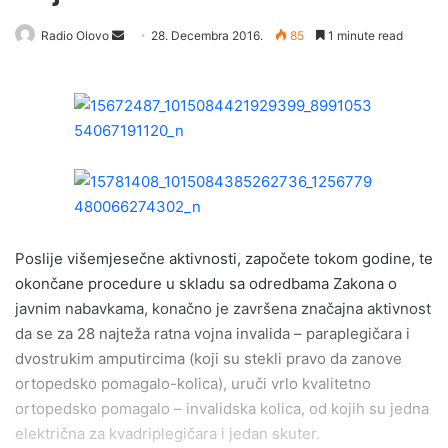
Radio Olovo
S
28. Decembra 2016.
85
1 minute read
e
n
d
a
n
e
m
a
i
Poslije višemjesečne aktivnosti, započete tokom godine, te
l
okončane procedure u skladu sa odredbama Zakona o
javnim nabavkama, konačno je završena značajna aktivnost
da se za 28 najteža ratna vojna invalida – paraplegičara i
dvostrukim amputircima (koji su stekli pravo da zanove
ortopedsko pomagalo-kolica), uruči vrlo kvalitetno
ortopedsko pomagalo – invalidska kolica, od kojih su jedna
električna za kvadriplegičara i jedan skuter.