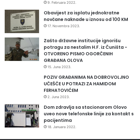
9. Februara 2022.
a
Obavijest za isplatu jednokratne
k
novčane naknade u iznosu od 100 KM
e
t
17. Novembra 2023.
i
ć
Zašto državne institucije ignorišu
a
potragu za nestalim H.F. iz Čuništa -
OTVORENO PISMO OGORČENIH
GRAĐANA OLOVA
15. Juna 2023.
POZIV GRAĐANIMA NA DOBROVOLJNO
UČEŠĆE U POTRAZI ZA HAMIDOM
FERHATOVIĆEM
2. Juna 2023.
Dom zdravlja sa stacionarom Olovo
uveo nove telefonske linije za kontakt s
pacijentima
18. Januara 2022.