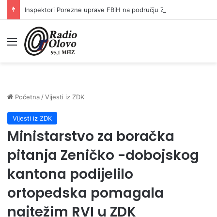
Inspektori Porezne uprave FBiH na području ZDK izvršili 24 inspekcijska nadzora
Meni
Početna
/
Vijesti iz ZDK
Vijesti iz ZDK
Ministarstvo za boračka
pitanja Zeničko -dobojskog
kantona podijelilo
ortopedska pomagala
najtežim RVI u ZDK