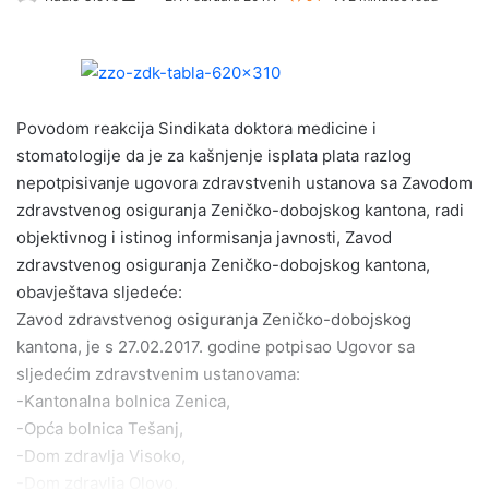
e
n
d
a
Povodom reakcija Sindikata doktora medicine i
n
e
stomatologije da je za kašnjenje isplata plata razlog
m
nepotpisivanje ugovora zdravstvenih ustanova sa Zavodom
a
zdravstvenog osiguranja Zeničko-dobojskog kantona, radi
i
objektivnog i istinog informisanja javnosti, Zavod
l
zdravstvenog osiguranja Zeničko-dobojskog kantona,
obavještava sljedeće:
Zavod zdravstvenog osiguranja Zeničko-dobojskog
kantona, je s 27.02.2017. godine potpisao Ugovor sa
sljedećim zdravstvenim ustanovama:
-Kantonalna bolnica Zenica,
-Opća bolnica Tešanj,
-Dom zdravlja Visoko,
-Dom zdravlja Olovo,