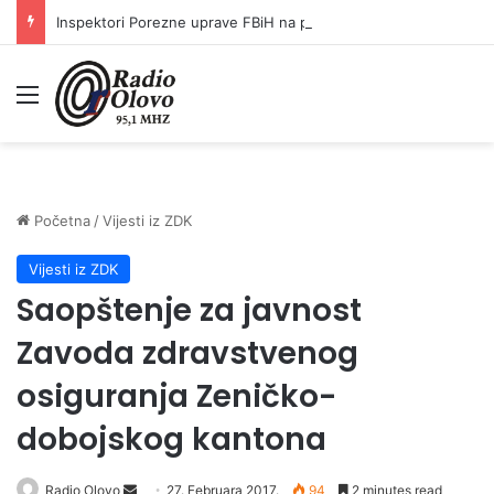
Inspektori Porezne uprave FBiH na području ZDK izvršili 24 inspekcijska nadzora
Meni
Početna
/
Vijesti iz ZDK
Vijesti iz ZDK
Saopštenje za javnost
Zavoda zdravstvenog
osiguranja Zeničko-
dobojskog kantona
Radio Olovo
S
27. Februara 2017.
94
2 minutes read