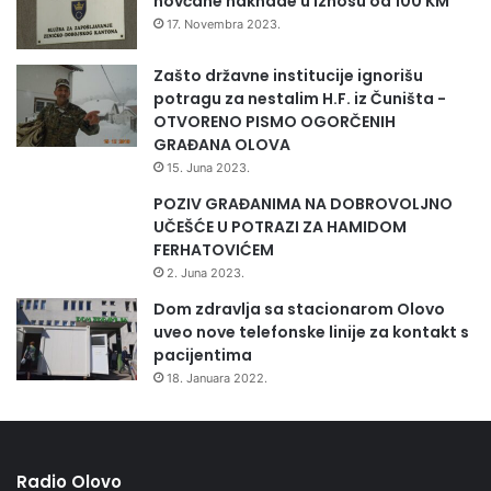
novčane naknade u iznosu od 100 KM
17. Novembra 2023.
Zašto državne institucije ignorišu
potragu za nestalim H.F. iz Čuništa -
OTVORENO PISMO OGORČENIH
GRAĐANA OLOVA
15. Juna 2023.
POZIV GRAĐANIMA NA DOBROVOLJNO
UČEŠĆE U POTRAZI ZA HAMIDOM
FERHATOVIĆEM
2. Juna 2023.
Dom zdravlja sa stacionarom Olovo
uveo nove telefonske linije za kontakt s
pacijentima
18. Januara 2022.
Radio Olovo