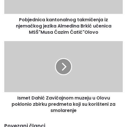
predstavljajući po ko zna koji put svoj klub i grad Olovo.
n
i
c
Pobjednica kantonalnog takmičenja iz
a
njemačkog jezika Almedina Brkić učenica
k
a
MSŠ"Musa Ćazim Ćatić"Olovo
n
t
I
o
s
n
m
a
e
l
t
n
D
o
a
g
h
t
i
a
Ismet Dahić Zavičajnom muzeju u Olovu
ć
k
poklonio zbirku predmeta koji su korišteni za
Z
m
a
smolarenje
i
v
č
i
Povezani članci
e