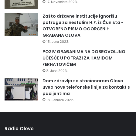
n
17. Novembra 2023.
j
e
Zašto državne institucije ignorišu
potragu za nestalim H.F. iz Čuništa -
OTVORENO PISMO OGORČENIH
GRAĐANA OLOVA
15. Juna 2023.
POZIV GRAĐANIMA NA DOBROVOLJNO
UČEŠĆE U POTRAZI ZA HAMIDOM
FERHATOVIĆEM
2. Juna 2023.
Dom zdravlja sa stacionarom Olovo
uveo nove telefonske linije za kontakt s
pacijentima
18. Januara 2022.
Radio Olovo