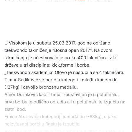
e
n
d
a
n
e
U Visokom je u subotu 25.03.2017. godine održano
m
taekwondo takmičenje “Bosna open 2017”. Na ovom
a
takmičenju je učestvovalo je preko 400 takmičara iz tri
i
države u tri discipline: kick,forme i borbe.
l
„Taekwondo akademija“ Olovo je nastupila sa 4 takmičara.
Timur Sadikovic se borio u kategoriji mlađih kadeta do
(-27kg) i osvojio bronzanu medalju.
Amer Duraković kao i Timur zaustavljen je u polufinalu,
prvu borbu je odlično odradio ali u polufinalu je izgubio na
zlatni bod.
Emina Abazović u kategoriji juniorki do (-63kg), u jako
neizvjesnoj borbi u finalu je izgubila.
Ajna Mujanović se takmičila u kategoriji mlađih kadetkinja