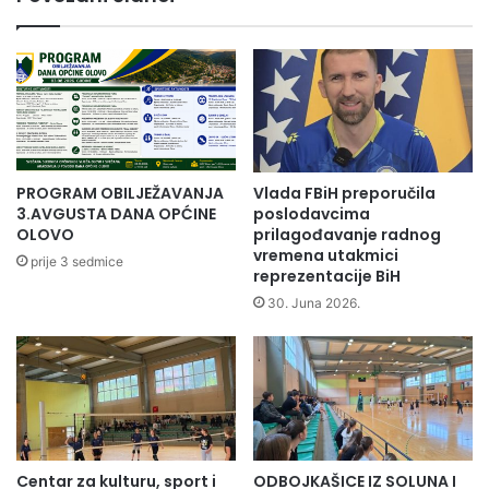
č
n
a
j
j
a
n
i
o
z
m
n
m
j
u
e
z
PROGRAM OBILJEŽAVANJA
Vlada FBiH preporučila
m
e
3.AVGUSTA DANA OPĆINE
poslodavcima
a
j
OLOVO
prilagođavanje radnog
č
u
vremena utakmici
prije 3 sedmice
k
reprezentacije BiH
u
o
O
30. Juna 2026.
g
l
j
o
e
v
z
u
i
p
k
o
a
k
Centar za kulturu, sport i
ODBOJKAŠICE IZ SOLUNA I
A
l