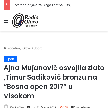
Otvorene prijave za Bingo Festival Fits: Odaberite outfit s omiljenim influencerom i zablistajte na Crvenom tepihu Sarajevo Film Festivala
Meni
Početna
/
Olovo
/
Sport
Sport
Ajna Mujanović osvojila zlato
,Timur Sadiković bronzu na
“Bosna open 2017” u
Visokom
Radio Olovo
S
31. Marta 2017.
132
1 minute read