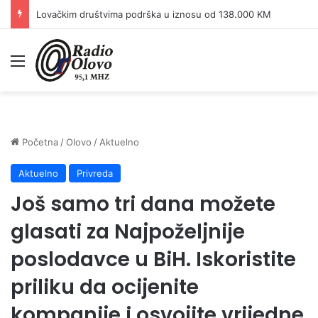
Lovačkim društvima podrška u iznosu od 138.000 KM
Meni
Početna
/
Olovo
/
Aktuelno
Aktuelno
Privreda
Još samo tri dana možete
glasati za Najpoželjnije
poslodavce u BiH. Iskoristite
priliku da ocijenite
kompanije i osvojite vrijedne