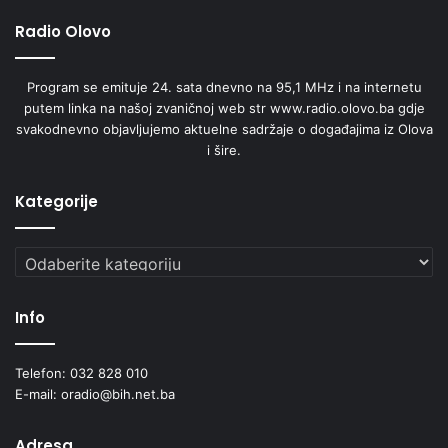
Radio Olovo
Program se emituje 24. sata dnevno na 95,1 MHz i na internetu
putem linka na našoj zvaničnoj web str www.radio.olovo.ba gdje
svakodnevno objavljujemo aktuelne sadržaje o događajima iz Olova
i šire.
Kategorije
Kategorije
Info
Telefon: 032 828 010
E-mail: oradio@bih.net.ba
Adresa