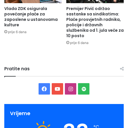
i
Vlada ZDK osigurala
Premijer Pivić održao
r
povećanje plaće za
sastanke sa sindikatima:
E
zaposlene u ustanovama
Plaće prosvjetnih radnika,
ć
kulture
policije i državnih
o
službenika od 1. jula veće za
prije 6 dana
10 posto
prije 6 dana
Pratite nas
F
Y
I
S
a
o
n
p
c
u
s
o
Vrijeme
e
T
t
t
℃