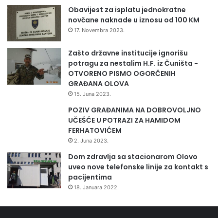
Obavijest za isplatu jednokratne
novčane naknade u iznosu od 100 KM
17. Novembra 2023.
Zašto državne institucije ignorišu
potragu za nestalim H.F. iz Čuništa -
OTVORENO PISMO OGORČENIH
GRAĐANA OLOVA
15. Juna 2023.
POZIV GRAĐANIMA NA DOBROVOLJNO
UČEŠĆE U POTRAZI ZA HAMIDOM
FERHATOVIĆEM
2. Juna 2023.
Dom zdravlja sa stacionarom Olovo
uveo nove telefonske linije za kontakt s
pacijentima
18. Januara 2022.