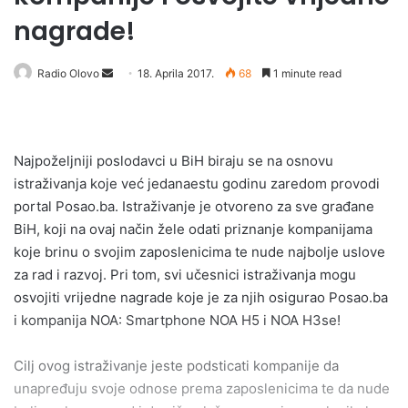
nagrade!
Radio Olovo
S
18. Aprila 2017.
68
1 minute read
e
n
d
Najpoželjniji poslodavci u BiH biraju se na osnovu
a
istraživanja koje već jedanaestu godinu zaredom provodi
n
e
portal Posao.ba. Istraživanje je otvoreno za sve građane
m
BiH, koji na ovaj način žele odati priznanje kompanijama
a
koje brinu o svojim zaposlenicima te nude najbolje uslove
i
za rad i razvoj. Pri tom, svi učesnici istraživanja mogu
l
osvojiti vrijedne nagrade koje je za njih osigurao Posao.ba
i kompanija NOA: Smartphone NOA H5 i NOA H3se!
Cilj ovog istraživanje jeste podsticati kompanije da
unapređuju svoje odnose prema zaposlenicima te da nude