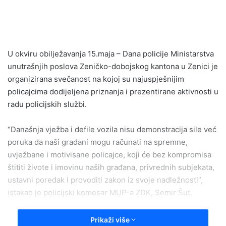
n
d
a
n
e
U okviru obilježavanja 15.maja – Dana policije Ministarstva
m
unutrašnjih poslova Zeničko-dobojskog kantona u Zenici je
a
organizirana svečanost na kojoj su najuspješnijim
i
policajcima dodijeljena priznanja i prezentirane aktivnosti u
l
radu policijskih službi.
“Današnja vježba i defile vozila nisu demonstracija sile već
poruka da naši građani mogu računati na spremne,
uvježbane i motivisane policajce, koji će bez kompromisa
štititi živote i imovinu naših građana, privrednih subjekata,
ustavni poredak i provoditi zakon iz svoje nadležnosti”,
istakao je policijski komesar MUP-a ZDK, Semir Šut.
Prema njegovim riječima u radu policijskih službenika bitna
Prikaži više