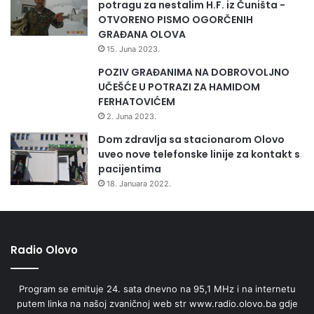
potragu za nestalim H.F. iz Čuništa -
OTVORENO PISMO OGORČENIH
GRAĐANA OLOVA
15. Juna 2023.
POZIV GRAĐANIMA NA DOBROVOLJNO
UČEŠĆE U POTRAZI ZA HAMIDOM
FERHATOVIĆEM
2. Juna 2023.
Dom zdravlja sa stacionarom Olovo
uveo nove telefonske linije za kontakt s
pacijentima
18. Januara 2022.
Radio Olovo
Program se emituje 24. sata dnevno na 95,1 MHz i na internetu
putem linka na našoj zvaničnoj web str www.radio.olovo.ba gdje