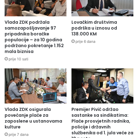
0
a
1
R
7
a
.
s
Vlada ZDK podržala
Lovačkim društvima
g
"
samozapošljavanje 97
podrška u iznosu od
o
O
pripadnika boračke
138.000 KM
d
populacije – za 10 godina
l
prije 6 dana
podržano pokretanje 1.152
i
o
mala biznisa
n
v
i
o
prije 10 sati
"
d
m
d
r
o
g
Vlada ZDK osigurala
Premijer Pivić održao
e
povećanje plaće za
sastanke sa sindikatima:
r
zaposlene u ustanovama
Plaće prosvjetnih radnika,
i
kulture
policije i državnih
e
službenika od 1. jula veće za
prije 7 dana
m