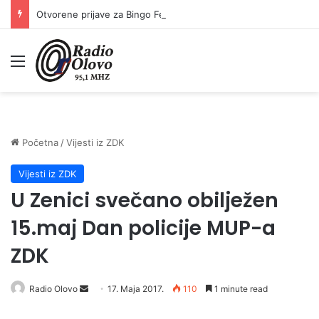
Otvorene prijave za Bingo Festival Fits: Odaberite outfit s omiljenim influencerom i zablistajte na Crvenom tepihu Sarajevo Film Festivala
Meni
Početna
/
Vijesti iz ZDK
Vijesti iz ZDK
U Zenici svečano obilježen
15.maj Dan policije MUP-a
ZDK
Radio Olovo
S
17. Maja 2017.
110
1 minute read
e