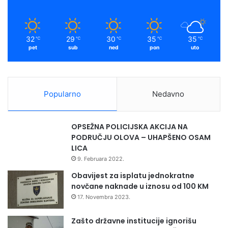
k
a
m
32
29
30
35
35
℃
℃
℃
℃
℃
pet
sub
ned
pon
uto
Popularno
Nedavno
OPSEŽNA POLICIJSKA AKCIJA NA
PODRUČJU OLOVA – UHAPŠENO OSAM
LICA
9. Februara 2022.
Obavijest za isplatu jednokratne
novčane naknade u iznosu od 100 KM
17. Novembra 2023.
Zašto državne institucije ignorišu