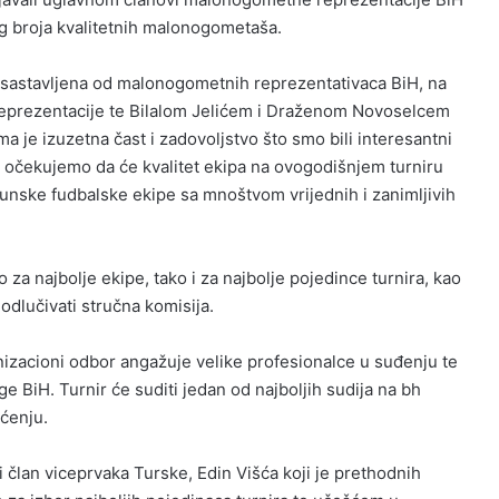
og broja kvalitetnih malonogometaša.
 sastavljena od malonogometnih reprezentativaca BiH, na
eprezentacije te Bilalom Jelićem i Draženom Novoselcem
 je izuzetna čast i zadovoljstvo što smo bili interesantni
očekujemo da će kvalitet ekipa na ovogodišnjem turniru
rhunske fudbalske ekipe sa mnoštvom vrijednih i zanimljivih
 za najbolje ekipe, tako i za najbolje pojedince turnira, kao
 odlučivati stručna komisija.
anizacioni odbor angažuje velike profesionalce u suđenju te
ge BiH. Turnir će suditi jedan od najboljih sudija na bh
pćenju.
 i član viceprvaka Turske, Edin Višća koji je prethodnih