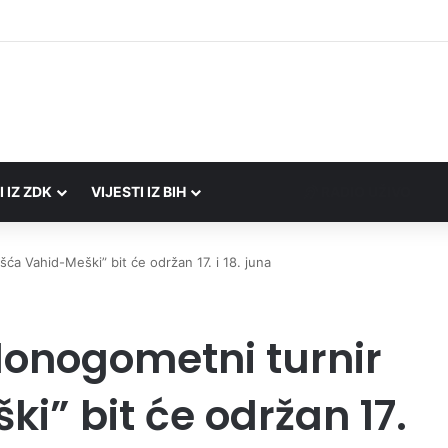
I IZ ZDK
VIJESTI IZ BIH
RADIO UŽIVO
šća Vahid-Meški” bit će održan 17. i 18. juna
lonogometni turnir
i” bit će održan 17.