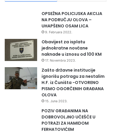
OPSEŽNA POLICIJSKA AKCIJA
NA PODRUČJU OLOVA –
UHAPŠENO OSAM LICA
9. Februara 2022.
Obavijest za isplatu
jednokratne novčane
naknade u iznosu od 100 KM
17. Novembra 2023.
Zašto državne institucije
ignorišu potragu za nestalim
H.F. iz Čuništa -OTVORENO
PISMO OGORČENIH GRAĐANA
OLOVA
15. Juna 2023.
POZIV GRAĐANIMA NA
DOBROVOLJNO UČEŠĆE U
POTRAZI ZA HAMIDOM
FERHATOVIĆEM