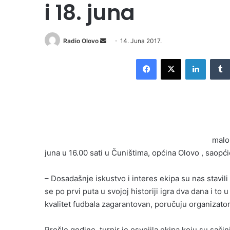
i 18. juna
Radio Olovo
S
14. Juna 2017.
e
Facebook
X
LinkedIn
n
d
a
n
e
m
malo
a
i
juna u 16.00 sati u Čuništima, općina Olovo , saopći
l
– Dosadašnje iskustvo i interes ekipa su nas stavili
se po prvi puta u svojoj historiji igra dva dana i t
kvalitet fudbala zagarantovan, poručuju organizator
Prošle godine, turnir je osvojila ekipa koju su sa