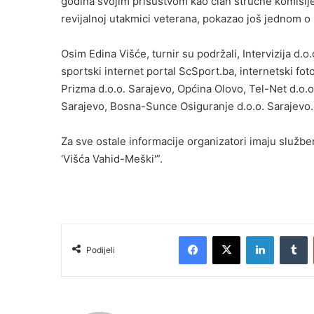
godina svojim prisustvom kao član stručne komisije
revijalnoj utakmici veterana, pokazao još jednom o k
Osim Edina Višće, turnir su podržali, Intervizija d.o
sportski internet portal ScSport.ba, internetski fo
Prizma d.o.o. Sarajevo, Općina Olovo, Tel-Net d.o.o
Sarajevo, Bosna-Sunce Osiguranje d.o.o. Sarajevo.
Za sve ostale informacije organizatori imaju služb
‘Višća Vahid-Meški'”.
Facebook
X
LinkedIn
Tumblr
Podijeli