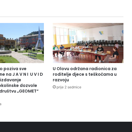
i
p
o
h
o
d
o
d
O
l
o
o poziva sve
U Olovu održana radionica za
v
e na J A V N I U V I D
roditelje djece s teškoćama u
a
 izdavanje
razvoju
d
okolinske dozvole
prije 2 sedmice
društvu „GEOMET“
o
P
o
a
t
o
č
a