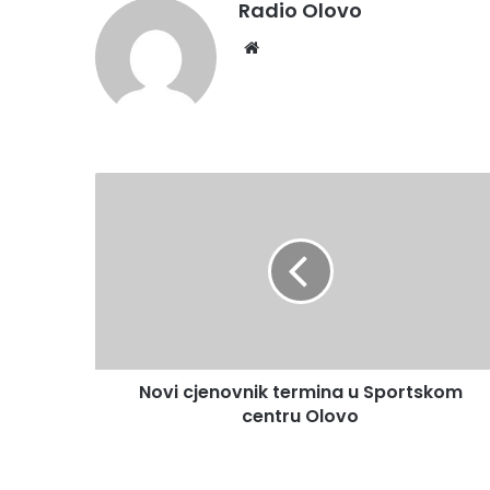
Radio Olovo
We
bsi
te
N
o
v
i
c
j
e
n
o
Novi cjenovnik termina u Sportskom
v
centru Olovo
n
i
k
t