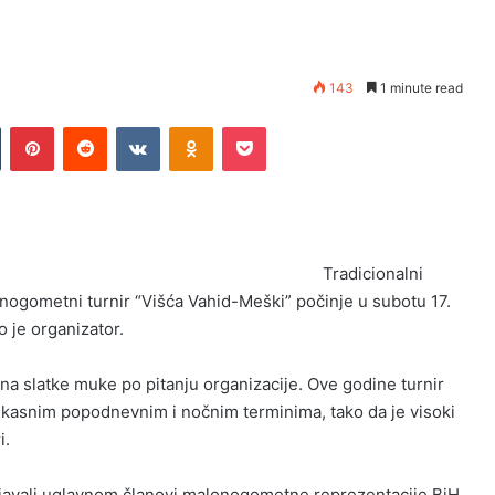
143
1 minute read
Tumblr
Pinterest
Reddit
VKontakte
Odnoklassniki
Pocket
Tradicionalni
nogometni turnir “Višća Vahid-Meški” počinje u subotu 17.
o je organizator.
 na slatke muke po pitanju organizacije. Ove godine turnir
o u kasnim popodnevnim i nočnim terminima, tako da je visoki
i.
činjavali uglavnom članovi malonogometne reprezentacije BiH