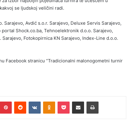
 za izbor najboljih pojedinaca turnira te učešćem u
akvoj se ljudskoj veličini radi.
.o. Sarajevo, Avdić s.o.r. Sarajevo, Deluxe Servis Sarajevo,
to portal Shock.co.ba, Tehnoelektronik d.o.o. Sarajevo,
. Sarajevo, Fotokopirnica KN Sarajevo, Index-Line d.o.o.
enu Facebook stranicu “Tradicionalni malonogometni turnir
Pinterest
Reddit
VKontakte
Odnoklassniki
Pocket
Podijeli putem Emaila
Print