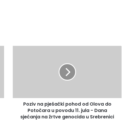
P
o
z
i
v
n
a
p
j
Poziv na pješački pohod od Olova do
e
Potočara u povodu 11. jula - Dana
š
a
sjećanja na žrtve genocida u Srebrenici
č
k