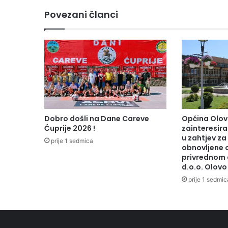
e
Povezani članci
r
m
i
n
a
u
S
p
o
r
Dobro došli na Dane Careve
Općina Olov
t
Ćuprije 2026 !
zainteresiran
s
u zahtjev za
prije 1 sedmica
k
obnovljene 
privrednom 
o
d.o.o. Olovo
m
c
prije 1 sedmic
e
n
t
r