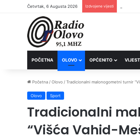
Četvrtak, 6 Augusta 2026
Izdvojene vijesti
POČETNA
OLOVO
OPĆENITO
VIJEST
Početna
/
Olovo
/
Tradicionalni malonogometni turnir “Vi
Olovo
Sport
Tradicionalni ma
“Višća Vahid-Mešk