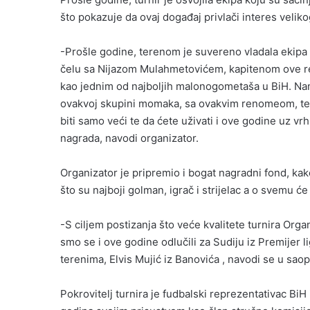
što pokazuje da ovaj događaj privlači interes velik
-Prošle godine, terenom je suvereno vladala ekipa
čelu sa Nijazom Mulahmetovićem, kapitenom ove r
kao jednim od najboljih malonogometaša u BiH. Nama
ovakvoj skupini momaka, sa ovakvim renomeom, te 
biti samo veći te da ćete uživati i ove godine uz v
nagrada, navodi organizator.
Organizator je pripremio i bogat nagradni fond, kako
što su najboji golman, igrač i strijelac a o svemu će
-S ciljem postizanja što veće kvalitete turnira Org
smo se i ove godine odlučili za Sudiju iz Premijer li
terenima, Elvis Mujić iz Banovića , navodi se u sao
Pokrovitelj turnira je fudbalski reprezentativac BiH