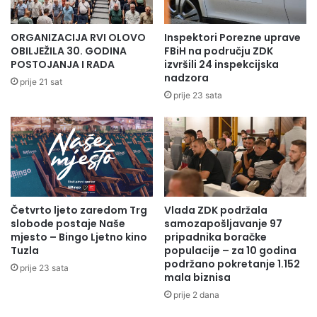
z
a
a
p
p
i
ORGANIZACIJA RVI OLOVO
Inspektori Porezne uprave
o
t
OBILJEŽILA 30. GODINA
FBiH na području ZDK
m
a
POSTOJANJA I RADA
izvršili 24 inspekcijska
o
n
nadzora
prije 21 sat
ć
j
prije 23 sata
n
a
a
Z
r
e
o
n
d
i
u
č
S
k
i
Četvrto ljeto zaredom Trg
Vlada ZDK podržala
o
slobode postaje Naše
samozapošljavanje 97
r
–
mjesto – Bingo Ljetno kino
pripadnika boračke
i
d
Tuzla
populacije – za 10 godina
j
o
podržano pokretanje 1.152
e
prije 23 sata
b
mala biznisa
o
prije 2 dana
j
s