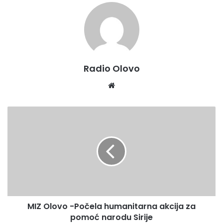
Radio Olovo
We
bsi
te
M
I
Z
O
l
o
v
o
-
MIZ Olovo -Počela humanitarna akcija za
P
pomoć narodu Sirije
o