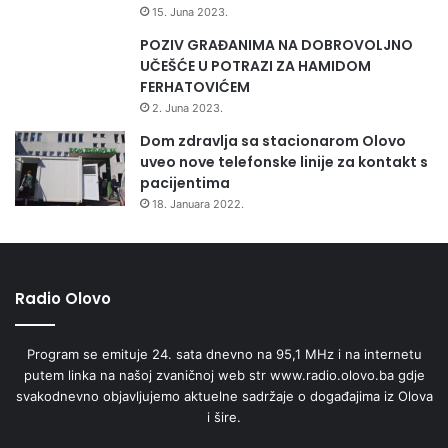
n
15. Juna 2023.
j
POZIV GRAĐANIMA NA DOBROVOLJNO
e
UČEŠĆE U POTRAZI ZA HAMIDOM
7
FERHATOVIĆEM
7
b
2. Juna 2023.
i
Dom zdravlja sa stacionarom Olovo
v
uveo nove telefonske linije za kontakt s
š
pacijentima
i
18. Januara 2022.
h
b
o
r
Radio Olovo
a
c
a
Program se emituje 24. sata dnevno na 95,1 MHz i na internetu
putem linka na našoj zvaničnoj web str www.radio.olovo.ba gdje
svakodnevno objavljujemo aktuelne sadržaje o događajima iz Olova
i šire.