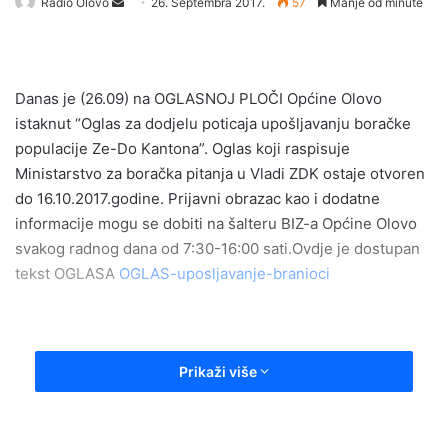
Radio Olovo
S
26. Septembra 2017.
57
Manje od minute
e
n
d
Danas je (26.09) na OGLASNOJ PLOČI Općine Olovo
a
istaknut “Oglas za dodjelu poticaja upošljavanju boračke
n
e
populacije Ze-Do Kantona”. Oglas koji raspisuje
m
Ministarstvo za boračka pitanja u Vladi ZDK ostaje otvoren
a
do 16.10.2017.godine. Prijavni obrazac kao i dodatne
i
informacije mogu se dobiti na šalteru BIZ-a Općine Olovo
l
svakog radnog dana od 7:30-16:00 sati.Ovdje je dostupan
tekst OGLASA
OGLAS-uposljavanje-branioci
Prikaži više