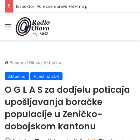
Inspektori Porezne uprave FBiH na području ZDK izvršili 24 inspekcijska nadzora
Meni
Početna
/
Olovo
/
Aktuelno
Aktuelno
Vijesti iz ZDK
O G L A S za dodjelu poticaja
upošljavanja boračke
populacije u Zeničko-
dobojskom kantonu