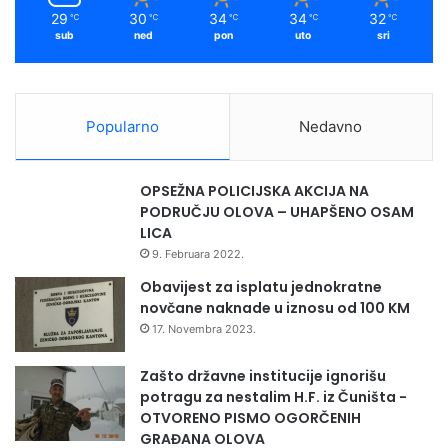
m
o
29
30
34
34
32
℃
℃
℃
℃
℃
v
sub
ned
pon
uto
sri
o
r
e
z
Popularno
Nedavno
a
s
a
OPSEŽNA POLICIJSKA AKCIJA NA
m
PODRUČJU OLOVA – UHAPŠENO OSAM
o
LICA
z
9. Februara 2022.
a
p
Obavijest za isplatu jednokratne
o
novčane naknade u iznosu od 100 KM
š
17. Novembra 2023.
l
j
Zašto državne institucije ignorišu
a
potragu za nestalim H.F. iz Čuništa -
v
OTVORENO PISMO OGORČENIH
a
GRAĐANA OLOVA