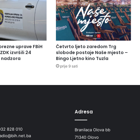
e
l
j
e
n
j
a
orezne uprave FBiH
Četvrto ljeto zaredom Trg
O
ZDK izvršili 24
slobode postaje Naše mjesto –
p
a nadzora
Bingo Ljetno kino Tuzla
ć
prije 9 sati
i
n
s
k
o
g
s
Adresa
u
d
032 828 010
a
Branilaca Olova bb
radio@bih.net.ba
V
71340 Olovo