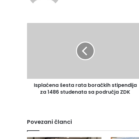
te
I
s
p
l
a
ć
e
n
a
Isplaćena šesta rata boračkih stipendija
š
za 1486 studenata sa područja ZDK
e
s
t
a
r
Povezani članci
a
t
a