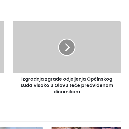
I
z
g
r
a
d
n
j
a
Izgradnja zgrade odjeljenja Općinskog
z
suda Visoko u Olovu teče predviđenom
g
r
dinamikom
a
d
e
o
d
j