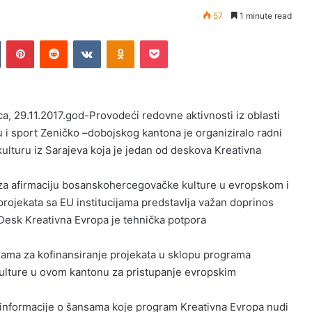
57
1 minute read
Tumblr
Pinterest
Reddit
VKontakte
Odnoklassniki
Pocket
ca, 29.11.2017.god-Provodeći redovne aktivnosti iz oblasti
u i sport Zeničko –dobojskog kantona je organiziralo radni
ulturu iz Sarajeva koja je jedan od deskova Kreativna
za afirmaciju bosanskohercegovačke kulture u evropskom i
rojekata sa EU institucijama predstavlja važan doprinos
a Desk Kreativna Evropa je tehnička potpora
ma za kofinansiranje projekata u sklopu programa
kulture u ovom kantonu za pristupanje evropskim
a informacije o šansama koje program Kreativna Evropa nudi