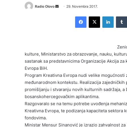
Radio Olovo
S
29. Novembra 2017.
e
Facebook
X
LinkedIn
n
d
a
n
Zeni
e
kulture, Ministarstvo za obrazovanje, nauku, kultur
m
sastanak sa predstavnicima Organizacije Akcija za k
a
i
Evropa BiH.
l
Program Kreativna Evropa nudi velike mogućnosti 
međunarodnom kontekstu. Realizacija zajedničkih p
promišljanju i stvaranju novih kulturnih sadržaja, 
bosanskohercegovačkim aplikantima.
Razgovaralo se na temu potrebe uvođenja mehaniza
Kreativna Evropa, te podizanja kapaciteta sektora 
fondovima.
Ministar Mensur Sinanović je izrazio zahvalnost z