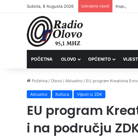
Subota, 8 Augusta 2026
Izdvojene vijesti
Inspektori 
POČETNA
OLOVO
OPĆENITO
VIJEST
Početna
/
Olovo
/
Aktuelno
/
EU program Kreativna Evro
Aktuelno
Kultura
Vijesti iz ZDK
EU program Krea
i na području ZD