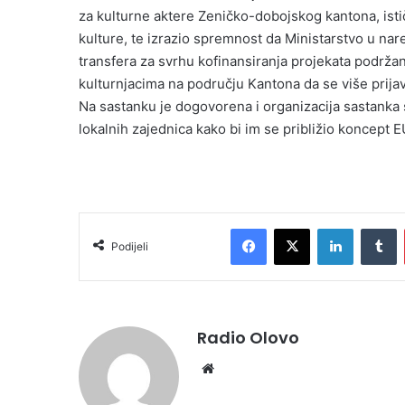
za kulturne aktere Zeničko-dobojskog kantona, isti
kulture, te izrazio spremnost da Ministarstvo u n
transfera za svrhu kofinansiranja projekata podržan
kulturnjacima na području Kantona da se više prija
Na sastanku je dogovorena i organizacija sastanka 
lokalnih zajednica kako bi im se približio koncept
Facebook
X
LinkedIn
Tumblr
Podijeli
Radio Olovo
We
bsi