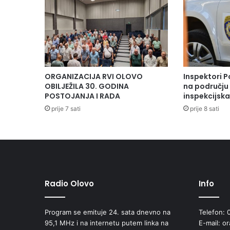
b
o
r
a
č
k
i
ORGANIZACIJA RVI OLOVO
Inspektori P
h
OBILJEŽILA 30. GODINA
na području 
s
POSTOJANJA I RADA
inspekcijsk
t
prije 7 sati
prije 8 sati
i
p
e
n
d
i
j
Radio Olovo
Info
a
z
Program se emituje 24. sata dnevno na
Telefon: 
a
95,1 MHz i na internetu putem linka na
E-mail: o
1