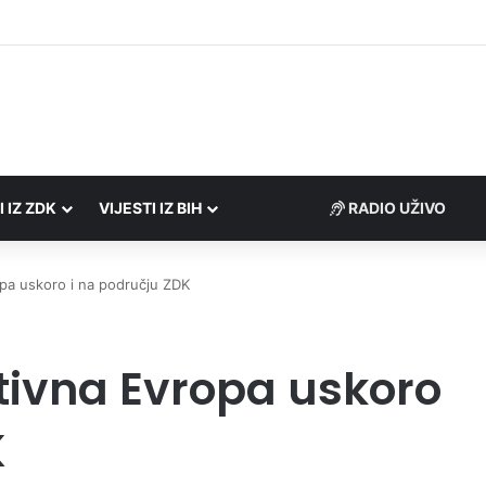
Porezne uprave FBiH na području ZDK izvršili 24 inspekcijska nadzora
I IZ ZDK
VIJESTI IZ BIH
RADIO UŽIVO
pa uskoro i na području ZDK
tivna Evropa uskoro
K