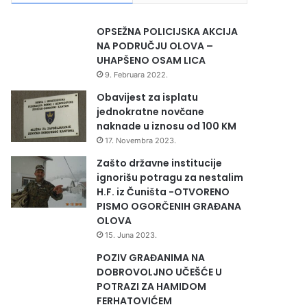
OPSEŽNA POLICIJSKA AKCIJA
NA PODRUČJU OLOVA –
UHAPŠENO OSAM LICA
9. Februara 2022.
Obavijest za isplatu
jednokratne novčane
naknade u iznosu od 100 KM
17. Novembra 2023.
Zašto državne institucije
ignorišu potragu za nestalim
H.F. iz Čuništa -OTVORENO
PISMO OGORČENIH GRAĐANA
OLOVA
15. Juna 2023.
POZIV GRAĐANIMA NA
DOBROVOLJNO UČEŠĆE U
POTRAZI ZA HAMIDOM
FERHATOVIĆEM