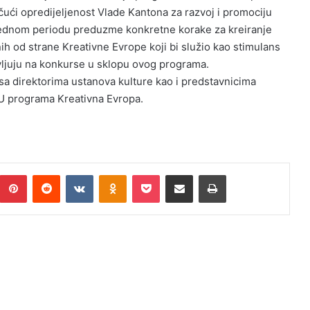
čući opredijeljenost Vlade Kantona za razvoj i promociju
arednom periodu preduzme konkretne korake za kreiranje
ih od strane Kreativne Evrope koji bi služio kao stimulans
vljuju na konkurse u sklopu ovog programa.
sa direktorima ustanova kulture kao i predstavnicima
 EU programa Kreativna Evropa.
Pinterest
Reddit
VKontakte
Odnoklassniki
Pocket
Podijeli putem Emaila
Print