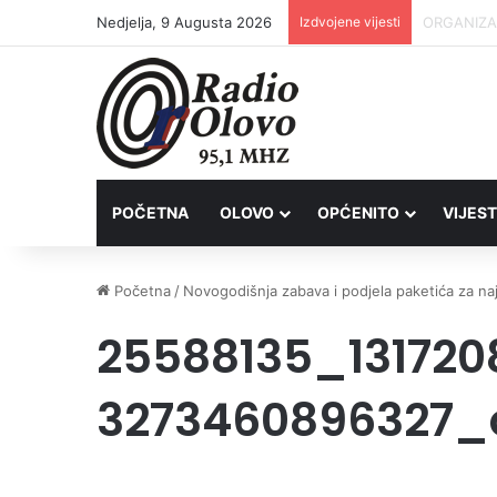
Nedjelja, 9 Augusta 2026
Izdvojene vijesti
Inspektori
POČETNA
OLOVO
OPĆENITO
VIJEST
Početna
/
Novogodišnja zabava i podjela paketića za na
25588135_13172
3273460896327_