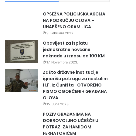
OPSEŽNA POLICIJSKA AKCIJA
NA PODRUČJU OLOVA –
UHAPŠENO OSAM LICA
9. Februara 2022.
Obavijest za isplatu
jednokratne novčane
naknade u iznosu od 100 KM
17. Novembra 2023.
Zašto državne institucije
ignorišu potragu za nestalim
H.F. iz Čuništa -OTVORENO
PISMO OGORČENIH GRAĐANA
OLOVA
15. Juna 2023.
POZIV GRAĐANIMA NA
DOBROVOLJNO UČEŠĆE U
POTRAZI ZA HAMIDOM
FERHATOVIĆEM