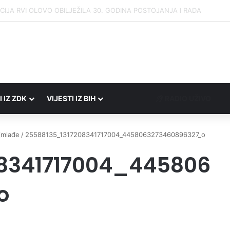
 Porezne uprave FBiH na području ZDK izvršili 24 inspekcijska nadzora
I IZ ZDK
VIJESTI IZ BIH
RADIO UŽIVO
jmlađe
/
25588135_1317208341717004_4458063273460896327_o
08341717004_445806
o