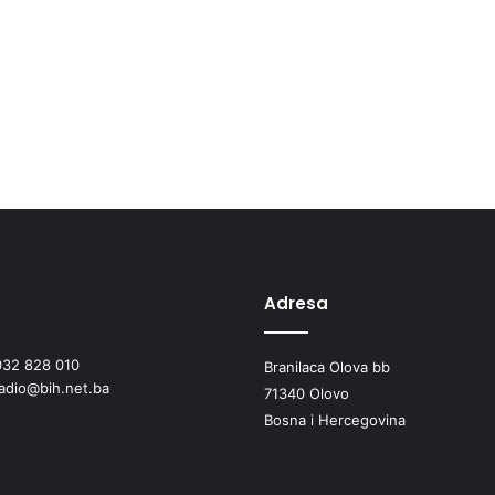
Adresa
032 828 010
Branilaca Olova bb
radio@bih.net.ba
71340 Olovo
Bosna i Hercegovina