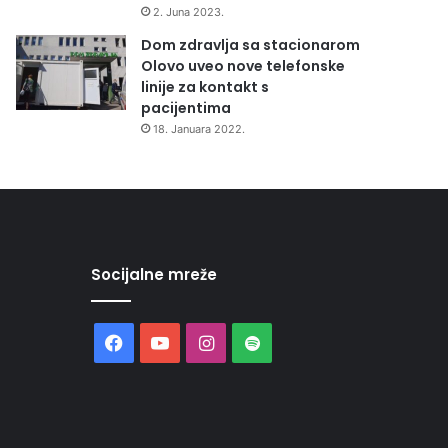
2. Juna 2023.
Dom zdravlja sa stacionarom
Olovo uveo nove telefonske
linije za kontakt s
pacijentima
18. Januara 2022.
Socijalne mreže
Facebook
YouTube
Instagram
Spotify