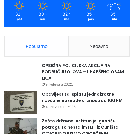
m
32
30
32
35
35
℃
℃
℃
℃
℃
pet
sub
ned
pon
uto
Popularno
Nedavno
OPSEŽNA POLICIJSKA AKCIJA NA
PODRUČJU OLOVA – UHAPŠENO OSAM
LICA
9. Februara 2022.
Obavijest za isplatu jednokratne
novčane naknade u iznosu od 100 KM
17. Novembra 2023.
Zašto državne institucije ignorišu
potragu za nestalim H.F. iz Čuništa -
OTVORENO PISMO OGORČENIH