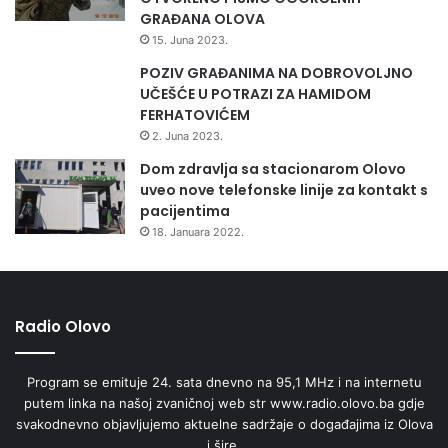
GRAĐANA OLOVA
15. Juna 2023.
POZIV GRAĐANIMA NA DOBROVOLJNO
UČEŠĆE U POTRAZI ZA HAMIDOM
FERHATOVIĆEM
2. Juna 2023.
Dom zdravlja sa stacionarom Olovo
uveo nove telefonske linije za kontakt s
pacijentima
18. Januara 2022.
Radio Olovo
Program se emituje 24. sata dnevno na 95,1 MHz i na internetu
putem linka na našoj zvaničnoj web str www.radio.olovo.ba gdje
svakodnevno objavljujemo aktuelne sadržaje o događajima iz Olova
i šire.