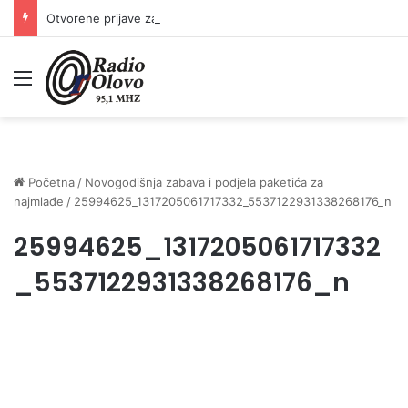
Otvorene prijave za Bingo Festival Fits: Odaberite outfit s omiljenim influencerom i zablistajte na Crvenom tepihu Sarajevo Film Festivala
Meni
Početna
/
Novogodišnja zabava i podjela paketića za
najmlađe
/
25994625_1317205061717332_5537122931338268176_n
25994625_1317205061717332
_5537122931338268176_n