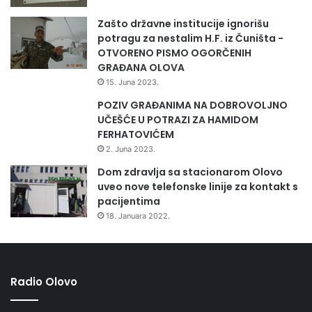
Zašto državne institucije ignorišu
potragu za nestalim H.F. iz Čuništa -
OTVORENO PISMO OGORČENIH
GRAĐANA OLOVA
15. Juna 2023.
POZIV GRAĐANIMA NA DOBROVOLJNO
UČEŠĆE U POTRAZI ZA HAMIDOM
FERHATOVIĆEM
2. Juna 2023.
Dom zdravlja sa stacionarom Olovo
uveo nove telefonske linije za kontakt s
pacijentima
18. Januara 2022.
Radio Olovo