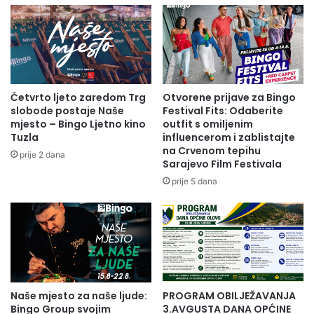
r
i
i
l
j
j
a
e
t
ž
e
e
l
n
Četvrto ljeto zaredom Trg
Otvorene prijave za Bingo
j
2
slobode postaje Naše
Festival Fits: Odaberite
s
6
mjesto – Bingo Ljetno kino
outfit s omiljenim
k
Tuzla
influencerom i zablistajte
.
na Crvenom tepihu
o
r
prije 2 dana
Sarajevo Film Festivala
j
o
š
đ
prije 5 dana
k
e
o
n
l
d
i
a
i
n
z
A
I
r
Naše mjesto za naše ljude:
PROGRAM OBILJEŽAVANJA
s
m
Bingo Group svojim
3.AVGUSTA DANA OPĆINE
t
i