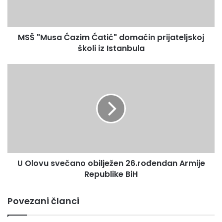
s
a
Ć
MSŠ "Musa Ćazim Ćatić" domaćin prijateljskoj
a
školi iz Istanbula
z
i
m
U
Ć
O
a
l
t
o
i
v
ć
u
"
s
d
v
o
e
m
U Olovu svečano obilježen 26.rođendan Armije
č
a
Republike BiH
a
ć
n
i
o
Povezani članci
n
o
p
b