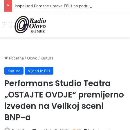
Inspektori Porezne uprave FBiH na području ZDK izvršili 24 inspekcijska nadzora
Meni
Početna
/
Olovo
/
Kultura
Kultura
Vijesti iz BiH
Performans Studio Teatra
„OSTAJTE OVDJE“ premijerno
izveden na Velikoj sceni
BNP-a