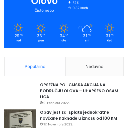
Olovo
57%
o
e
r
y
0.82 km/h
Čisto nebo
k
a
m
29
33
34
31
31
℃
℃
℃
℃
℃
ned
pon
uto
sri
čet
Popularno
Nedavno
OPSEŽNA POLICIJSKA AKCIJA NA
PODRUČJU OLOVA – UHAPŠENO OSAM
LICA
9. Februara 2022.
Obavijest za isplatu jednokratne
novčane naknade u iznosu od 100 KM
17. Novembra 2023.