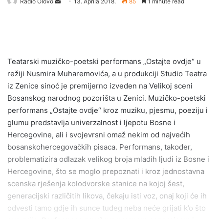
Radio Olovo
S
13. Aprila 2018.
85
1 minute read
e
n
d
a
n
Teatarski muzičko-poetski performans „Ostajte ovdje“ u
e
režiji Nusmira Muharemovića, a u produkciji Studio Teatra
m
iz Zenice sinoć je premijerno izveden na Velikoj sceni
a
Bosanskog narodnog pozorišta u Zenici. Muzičko-poetski
i
performans „Ostajte ovdje“ kroz muziku, pjesmu, poeziju i
l
glumu predstavlja univerzalnost i ljepotu Bosne i
Hercegovine, ali i svojevrsni omaž nekim od najvećih
bosanskohercegovačkih pisaca. Performans, također,
problematizira odlazak velikog broja mladih ljudi iz Bosne i
Hercegovine, što se moglo prepoznati i kroz jednostavna
scenska rješenja kolodvorske stanice na kojoj šest,
generacijski različitih likova, čekaju isti voz, onaj koji će ih
odvesti tamo gdje ih sunce tuđeg neba neće grijati k’o što