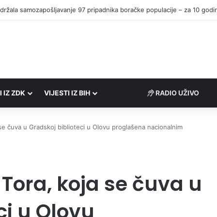
I IZ ZDK
VIJESTI IZ BIH
RADIO UŽIVO
se čuva u Gradskoj biblioteci u Olovu proglašena nacionalnim
Tora, koja se čuva u
ci u Olovu