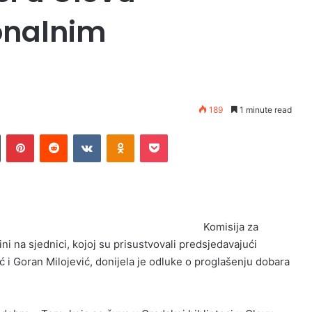
onalnim
189
1 minute read
Tumblr
Pinterest
Reddit
VKontakte
Odnoklassniki
Pocket
Komisija za
 na sjednici, kojoj su prisustvovali predsjedavajući
ić i Goran Milojević, donijela je odluke o proglašenju dobara