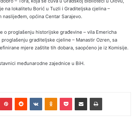
bro – Tora, koja se čuva u Gradskoj biblioteci u Olovu,
 na lokalitetu Borić u Tuzli i Graditeljska cjelina –
 naslijeđem, općina Centar Sarajevo.
e o proglašenju historijske građevine – vila Emericha
 proglašenju graditeljske cjeline – Manastir Ozren, sa
finirane mjere zaštite tih dobara, saopćeno je iz Komisije.
dstavnici međunarodne zajednice u BiH.
Pinterest
Reddit
VKontakte
Odnoklassniki
Pocket
Podijeli putem Emaila
Print