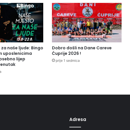
n
D
a
n
o
p
ć
i
za naše ljude: Bingo
Dobro došli na Dane Careve
n
m uposlenicima
Ćuprije 2026 !
e
osebno lijep
prije 1 sedmica
trenutak
O
l
a
o
v
o
Adresa