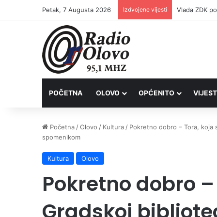
Petak, 7 Augusta 2026
Izdvojene vijesti
POČETNA
OLOVO
OPĆENITO
VIJEST
Početna
/
Olovo
/
Kultura
/
Pokretno dobro – Tora, koja 
spomenikom
Kultura
Olovo
Pokretno dobro – 
Gradskoj bibliote