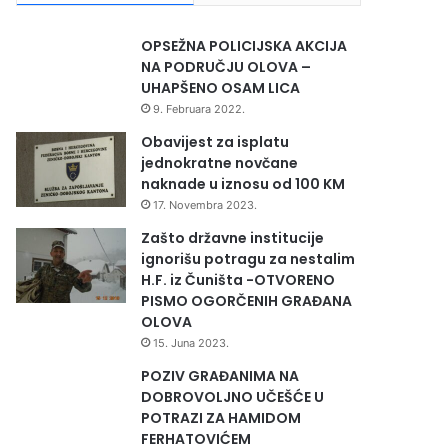
OPSEŽNA POLICIJSKA AKCIJA
NA PODRUČJU OLOVA –
UHAPŠENO OSAM LICA
9. Februara 2022.
Obavijest za isplatu
jednokratne novčane
naknade u iznosu od 100 KM
17. Novembra 2023.
Zašto državne institucije
ignorišu potragu za nestalim
H.F. iz Čuništa -OTVORENO
PISMO OGORČENIH GRAĐANA
OLOVA
15. Juna 2023.
POZIV GRAĐANIMA NA
DOBROVOLJNO UČEŠĆE U
POTRAZI ZA HAMIDOM
FERHATOVIĆEM