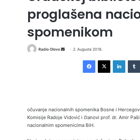
proglašena naci
spomenikom
Radio Olovo
S
2. Augusta 2018.
e
Facebook
X
LinkedIn
n
d
a
n
e
m
očuvanje nacionalnih spomenika Bosne i Hercegovini
a
i
Komisije Radoje Vidović i članovi prof. dr. Amir Paš
l
nacionalnim spomenicima BiH.