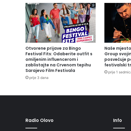
i
d
a
K
a
m
e
n
Otvorene prijave za Bingo
Naše mjesto 
s
Festival Fits: Odaberite outfit s
Group svoji
k
omiljenim influencerom i
posvećuje p
zablistajte na Crvenom tepihu
festivalski 
a
Sarajevo Film Festivala
prije 1 sedmic
prije 3 dana
Radio Olovo
Info