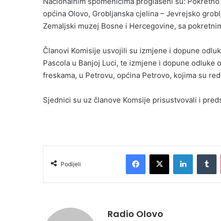
Nacionalnim spomenicima proglašeni su: Pokretno do
općina Olovo, Grobljanska cjelina – Jevrejsko groblje
Zemaljski muzej Bosne i Hercegovine, sa pokretnim
Članovi Komisije usvojili su izmjene i dopune odluk
Pascola u Banjoj Luci, te izmjene i dopune odluke o
freskama, u Petrovu, općina Petrovo, kojima su rede
Sjednici su uz članove Komsije prisustvovali i pre
Facebook
X
LinkedIn
Tumblr
Podijeli
Radio Olovo