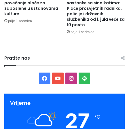
povećanje plaće za
sastanke sa sindikatima:
n
u
zaposlene u ustanovama
Plaće prosvjetnih radnika,
o
kulture
policije i državnih
v
službenika od 1. jula veće za
prije 1 sedmica
i
10 posto
ć
prije 1 sedmica
i
O
l
o
Pratite nas
v
o
F
Y
I
S
a
o
n
p
c
u
s
o
Vrijeme
27
e
T
t
t
℃
b
u
a
i