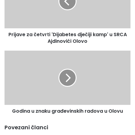
a
v
e
z
a
Prijave za četvrti 'Dijabetes dječiji kamp' u SRCA
č
Ajdinovići Olovo
e
t
v
G
r
o
t
d
i
i
'
n
D
a
i
u
j
z
a
n
b
Godina u znaku građevinskih radova u Olovu
a
e
k
t
u
Povezani članci
e
g