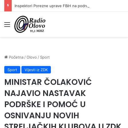
Inspektori Porezne uprave FBiH na području ZDK izvršili 24 inspekcijska nadzora
Meni
Početna
/
Olovo
/
Sport
Sport
Vijesti iz ZDK
MINISTAR ČOLAKOVIĆ
NAJAVIO NASTAVAK
PODRŠKE I POMOĆ U
OSNIVANJU NOVIH
STRELJAČKIH KLUBOVA U ZDK