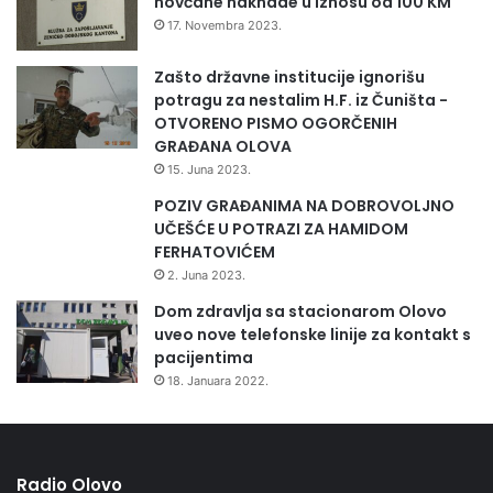
novčane naknade u iznosu od 100 KM
17. Novembra 2023.
Zašto državne institucije ignorišu
potragu za nestalim H.F. iz Čuništa -
OTVORENO PISMO OGORČENIH
GRAĐANA OLOVA
15. Juna 2023.
POZIV GRAĐANIMA NA DOBROVOLJNO
UČEŠĆE U POTRAZI ZA HAMIDOM
FERHATOVIĆEM
2. Juna 2023.
Dom zdravlja sa stacionarom Olovo
uveo nove telefonske linije za kontakt s
pacijentima
18. Januara 2022.
Radio Olovo