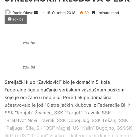
Radio Olovo
S
15. Oktobra 2018.
89
1 minute read
zdk.ba
e
n
d
a
zdk.ba
n
e
m
zdk.ba
a
i
Streljački klub “Zavidovići” bio je domaćin 5. kola
l
Federalne lige u gađanju serijskom vazdušnom puškom
koje je održano u nedjelju. Pored ekipe domaćina,
učestvovalo je još 10 streljačkih klubova iz Federacije BiH:
SSK “Konjuh” Živinice, SSK “Target” Travnik, SSK
“Bratstvo” Novi Travnik, SSK Doboj Jug, SSK Tešanj, SSK
“Paljuge” Šije, SK “OSI” Maglaj, US “Kalin” Bugojno, GSSSK
Ilidža i US “20. Juni” Visoko. U kategorijama kadeti, juniori i