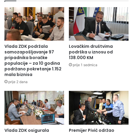
s
r
d
a
j
đ
e
e
č
v
i
i
j
n
i
s
Vlada ZDK podržala
Lovačkim društvima
k
k
samozapošljavanje 97
podrška u iznosu od
a
i
pripadnika boračke
138.000 KM
m
populacije – za 10 godina
h
prije 1 sedmica
podržano pokretanje 1.152
p
r
mala biznisa
'
a
u
d
prije 2 dana
S
o
R
v
C
a
A
u
A
O
j
l
d
o
Vlada ZDK osigurala
Premijer Pivić održao
i
v