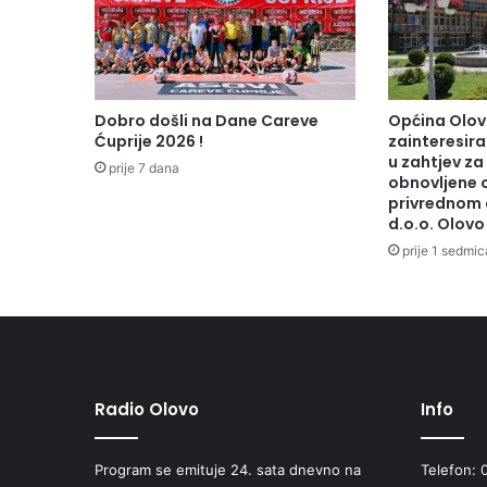
e
n
d
i
j
Dobro došli na Dane Careve
Općina Olov
a
Ćuprije 2026 !
zainteresiran
r
u zahtjev za
prije 7 dana
e
obnovljene 
privrednom 
d
d.o.o. Olovo
o
v
prije 1 sedmic
n
i
m
s
t
u
Radio Olovo
Info
d
e
n
Program se emituje 24. sata dnevno na
Telefon: 
t