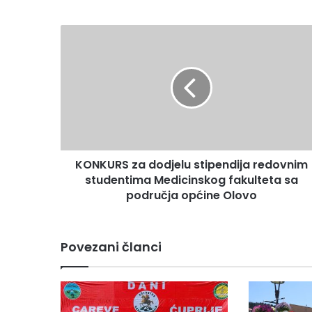
K
O
N
K
U
R
S
z
a
KONKURS za dodjelu stipendija redovnim
d
studentima Medicinskog fakulteta sa
o
d
područja općine Olovo
j
e
l
Povezani članci
u
s
t
i
p