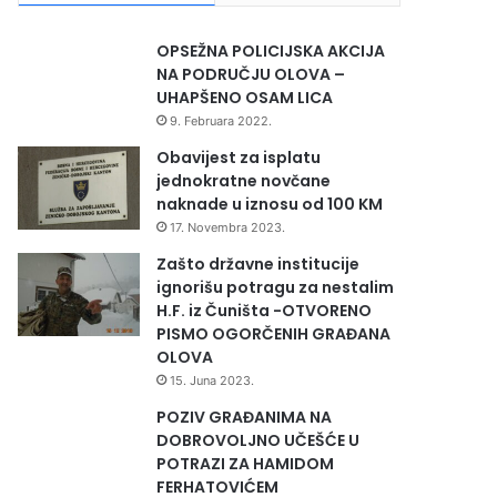
OPSEŽNA POLICIJSKA AKCIJA
NA PODRUČJU OLOVA –
UHAPŠENO OSAM LICA
9. Februara 2022.
Obavijest za isplatu
jednokratne novčane
naknade u iznosu od 100 KM
17. Novembra 2023.
Zašto državne institucije
ignorišu potragu za nestalim
H.F. iz Čuništa -OTVORENO
PISMO OGORČENIH GRAĐANA
OLOVA
15. Juna 2023.
POZIV GRAĐANIMA NA
DOBROVOLJNO UČEŠĆE U
POTRAZI ZA HAMIDOM
FERHATOVIĆEM