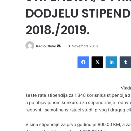
DODJELU STIPEND
2018./2019.
Radio Olovo
S
1. Novembra 2018.
e
Facebook
X
LinkedIn
n
d
a
n
Vlad
e
šeste rate stipendija za 1.848 korisnika stipendija
m
a po objavljenom konkursu za stipendiranje redovn
a
i
redovni i samofinansirajući studij prvog i drugog c
l
Visina stipendije za prvu godinu je 800,00 KM, a za