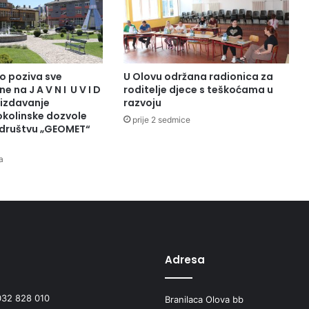
š
n
o
o
b
o poziva sve
U Olovu održana radionica za
i
e na J A V N I U V I D
roditelje djece s teškoćama u
l
 izdavanje
razvoju
j
okolinske dozvole
prije 2 sedmice
društvu „GEOMET“
e
ž
i
a
o
o
k
t
o
b
Adresa
a
r
"
032 828 010
Branilaca Olova bb
M