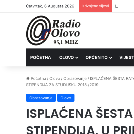
Četvrtak, 6 Augusta 2026
Izdvojene vijesti
Lovačkim 
POČETNA
OLOVO
OPĆENITO
VIJEST
Početna
/
Olovo
/
Obrazovanje
/
ISPLAĆENA ŠESTA RAT
STIPENDIJA ZA STUDIJSKU 2018./2019.
Obrazovanje
Olovo
ISPLAĆENA ŠESTA
STIPENDIJA, U PR