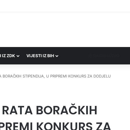
društvima podrška u iznosu od 138.000 KM
I IZ ZDK
VIJESTI IZ BIH
RADIO UŽIVO
A BORAČKIH STIPENDIJA, U PRIPREMI KONKURS ZA DODJELU
 RATA BORAČKIH
IPREMI KONKURS ZA