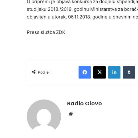
U pripremi je objava konkursa za dodjelu stipendij
studijsku 2018./2019. godinu Ministarstva za borač
objavljen u utorak, 06.11.2018. godine u dnevnim n
Press služba ZDK
Facebook
X
LinkedIn
Tumblr
Podijeli
Radio Olovo
We
bsi
te