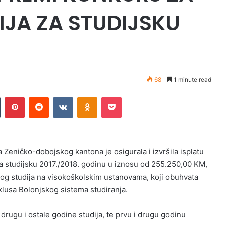
IJA ZA STUDIJSKU
68
1 minute read
Tumblr
Pinterest
Reddit
VKontakte
Odnoklassniki
Pocket
a Zeničko-dobojskog kantona je osigurala i izvršila isplatu
 za studijsku 2017./2018. godinu u iznosu od 255.250,00 KM,
og studija na visokoškolskim ustanovama, koji obuhvata
iklusa Bolonjskog sistema studiranja.
 drugu i ostale godine studija, te prvu i drugu godinu