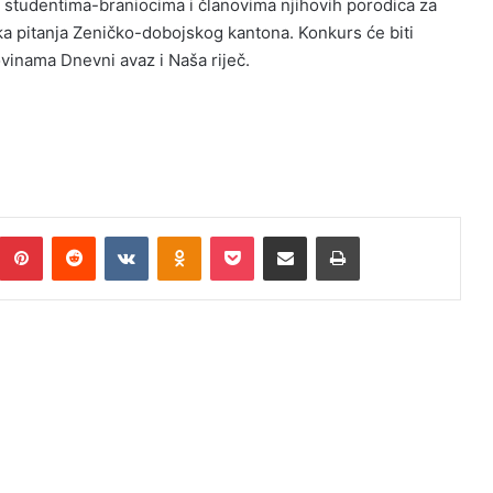
a studentima-braniocima i članovima njihovih porodica za
ka pitanja Zeničko-dobojskog kantona. Konkurs će biti
ovinama Dnevni avaz i Naša riječ.
Pinterest
Reddit
VKontakte
Odnoklassniki
Pocket
Podijeli putem Emaila
Print