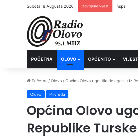
Subota, 8 Augusta 2026
Izdvojene vijesti
Inspektori 
POČETNA
OLOVO
OPĆENITO
VIJEST
Početna
/
Olovo
/
Općina Olovo ugostila delegaciju iz R
Olovo
Privreda
Općina Olovo ugos
Republike Turske