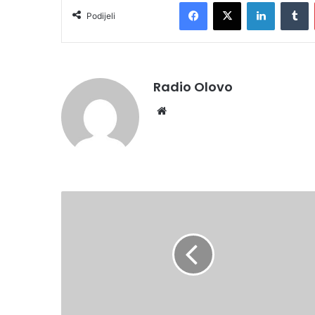
Facebook
X
LinkedIn
Tumblr
Podijeli
Radio Olovo
We
bsi
te
P
O
T
P
I
S
A
N