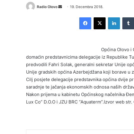
Radio Olovo
S
19. Decembra 2018.
e
Facebook
X
LinkedIn
n
d
a
n
Općina Olovo i
e
domaćin predstavnicima delegacije iz Republike Tu
m
predvodili Fahri Solak, generalni sekretar Unije op
a
i
Unije gradskih općina Azerbejdžana koji borave u z
l
Cilj posjete delegacije predstavnika općina dvije p
saradnje te jačanja ekonomskih odnosa naših držav
Nakon prijema u kabinetu Općinskog načelnika Đem
Lux Co” D.O.O i JZU BRC “Aquaterm”.Izvor web str.