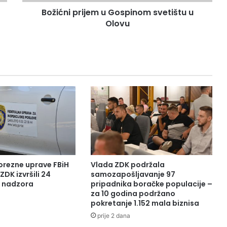
r
Božićni prijem u Gospinom svetištu u
i
Olovu
j
e
m
u
G
o
s
p
i
n
o
m
s
v
orezne uprave FBiH
Vlada ZDK podržala
e
ZDK izvršili 24
samozapošljavanje 97
t
a nadzora
pripadnika boračke populacije –
za 10 godina podržano
i
pokretanje 1.152 mala biznisa
š
t
prije 2 dana
u