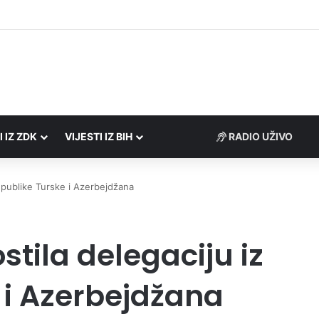
Porezne uprave FBiH na području ZDK izvršili 24 inspekcijska nadzora
I IZ ZDK
VIJESTI IZ BIH
epublike Turske i Azerbejdžana
tila delegaciju iz
 i Azerbejdžana