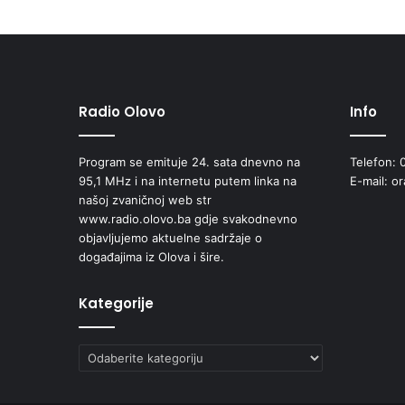
E
T
R
O
V
Radio Olovo
Info
I
Ć
I
Program se emituje 24. sata dnevno na
Telefon: 
N
95,1 MHz i na internetu putem linka na
E-mail: o
A
našoj zvaničnoj web str
R
www.radio.olovo.ba gdje svakodnevno
I
objavljujemo aktuelne sadržaje o
J
događajima iz Olova i šire.
E
C
I
Kategorije
S
T
Kategorije
U
P
Č