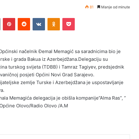
81
Manje od minute
Tumblr
Pinterest
Reddit
VKontakte
Odnoklassniki
Pocket
 Općinski načelnik Đemal Memagić sa saradnicima bio je
rske i grada Bakua iz Azerbejdžana.Delegaciju su
ćina turskog svijeta (TDBB) i Tamraz Tagiyev, predsjednik
vaničnoj posjeti Općini Novi Grad Sarajevo.
rijateljske zemlje Turske i Azerbejdžana je uspostavljanje
a.
ala Memagića delegacija je obišla kompanije”Alma Ras”, ”
 Općine Olovo/Radio Olovo /A.M