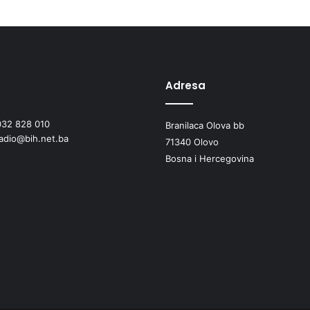
u
O
l
o
v
Adresa
u
032 828 010
Branilaca Olova bb
radio@bih.net.ba
71340 Olovo
Bosna i Hercegovina