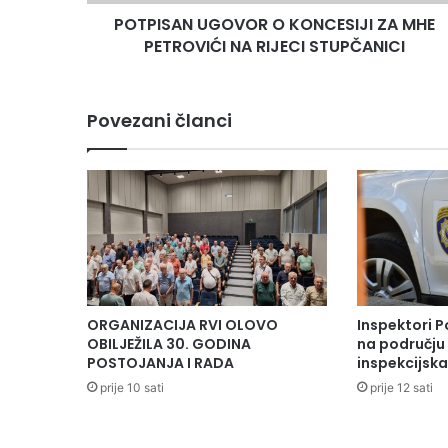
U
POTPISAN UGOVOR O KONCESIJI ZA MHE
G
PETROVIĆI NA RIJECI STUPČANICI
O
V
O
R
Povezani članci
O
K
O
N
C
E
S
I
J
I
ORGANIZACIJA RVI OLOVO
Inspektori P
Z
OBILJEŽILA 30. GODINA
na području 
A
POSTOJANJA I RADA
inspekcijsk
M
prije 10 sati
prije 12 sati
H
E
P