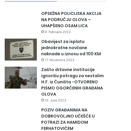
OPSEŽNA POLICIJSKA AKCIJA
NA PODRUČJU OLOVA –
UHAPŠENO OSAM LICA
9. Februara 2022.
Obavijest za isplatu
jednokratne novčane
naknade u iznosu od 100 KM
17. Novembra 2023.
Zašto državne institucije
ignorišu potragu za nestalim
H.F. iz Čuništa -OTVORENO
PISMO OGORČENIH GRAĐANA
OLOVA
15. Juna 2023.
POZIV GRAĐANIMA NA
DOBROVOLJNO UČEŠĆE U
POTRAZI ZA HAMIDOM
FERHATOVIĆEM