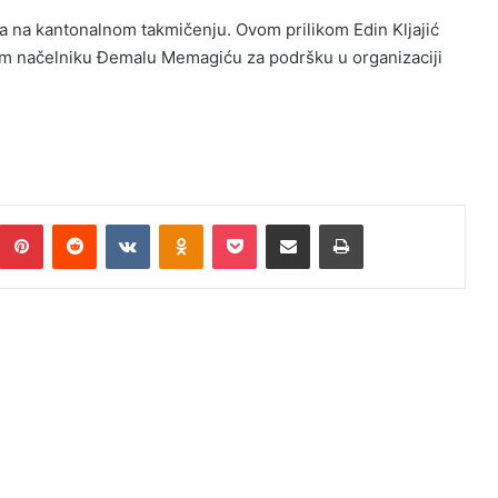
 na kantonalnom takmičenju. Ovom prilikom Edin Kljajić
kom načelniku Đemalu Memagiću za podršku u organizaciji
umblr
Pinterest
Reddit
VKontakte
Odnoklassniki
Pocket
Podijeli putem Emaila
Print