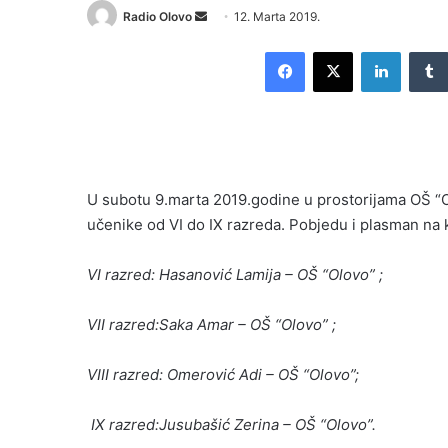
Send
Radio Olovo
12. Marta 2019.
an
Facebook
X
LinkedI
email
U subotu 9.marta 2019.godine u prostorijama OŠ “
učenike od VI do IX razreda. Pobjedu i plasman na k
VI razred: Hasanović Lamija – OŠ “Olovo” ;
VII razred:Saka Amar – OŠ “Olovo” ;
VIII razred: Omerović Adi – OŠ “Olovo”;
IX razred:Jusubašić Zerina – OŠ “Olovo”.