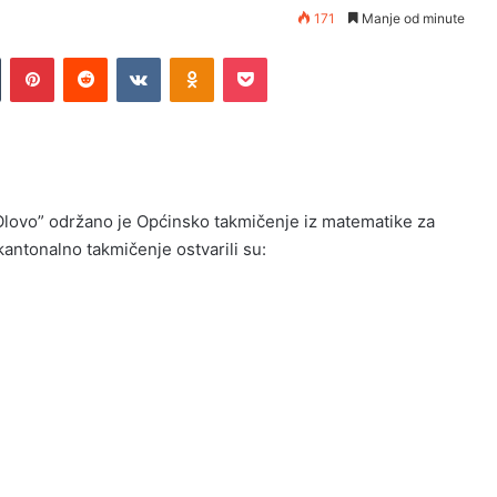
171
Manje od minute
n
Tumblr
Pinterest
Reddit
VKontakte
Odnoklassniki
Pocket
Olovo” održano je Općinsko takmičenje iz matematike za
antonalno takmičenje ostvarili su: