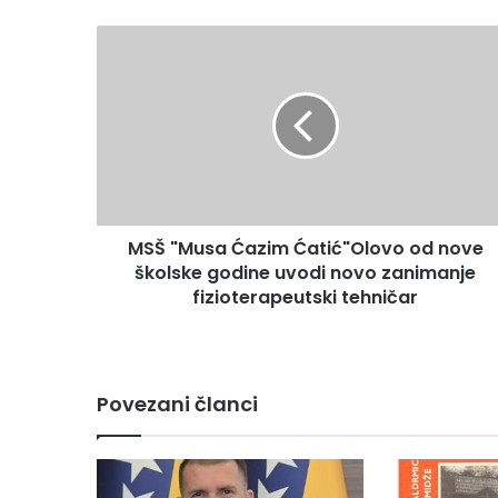
MSŠ
"Musa
Ćazim
Ćatić"Olovo
od
nove
školske
godine
uvodi
MSŠ "Musa Ćazim Ćatić"Olovo od nove
novo
zanimanje
školske godine uvodi novo zanimanje
fizioterapeutski
fizioterapeutski tehničar
tehničar
Povezani članci