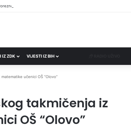
Porezne uprave FBiH na području ZDK izvršili 24 inspekcijska nadzora
I IZ ZDK
VIJESTI IZ BIH
RADIO UŽIVO
z matematike učenici OŠ “Olovo”
skog takmičenja iz
ci OŠ “Olovo”