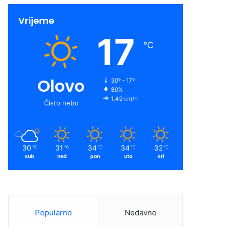
Vrijeme
17
℃
Olovo
30º - 17º
80%
1.49 km/h
Čisto nebo
30
31
34
34
32
℃
℃
℃
℃
℃
sub
ned
pon
uto
sri
Popularno
Nedavno