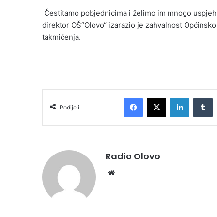
Čestitamo pobjednicima i želimo im mnogo uspjeha
direktor OŠ“Olovo“ izarazio je zahvalnost Općins
takmičenja.
Facebook
X
LinkedIn
T
Podijeli
Radio Olovo
Website