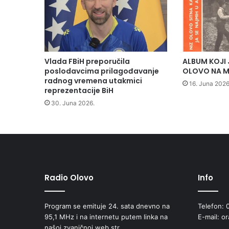
Vlada FBiH preporučila
ALBUM KOJI 
poslodavcima prilagođavanje
OLOVO NA M
radnog vremena utakmici
16. Juna 2026
reprezentacije BiH
30. Juna 2026.
Radio Olovo
Info
Program se emituje 24. sata dnevno na
Telefon: 
95,1 MHz i na internetu putem linka na
E-mail: o
našoj zvaničnoj web str