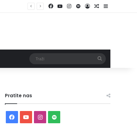
Facebook
YouTube
Instagram
Spotify
Log In
Random Article
Sidebar
Traži
Pratite nas
Facebook
YouTube
Instagram
Spotify