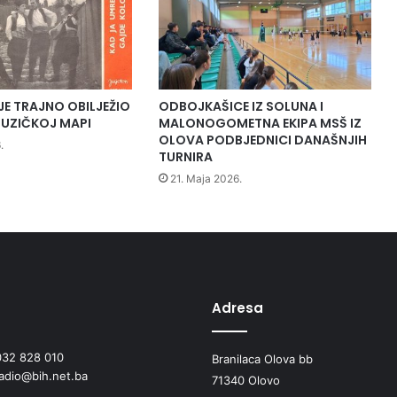
JE TRAJNO OBILJEŽIO
ODBOJKAŠICE IZ SOLUNA I
UZIČKOJ MAPI
MALONOGOMETNA EKIPA MSŠ IZ
OLOVA PODBJEDNICI DANAŠNJIH
.
TURNIRA
21. Maja 2026.
Adresa
032 828 010
Branilaca Olova bb
radio@bih.net.ba
71340 Olovo