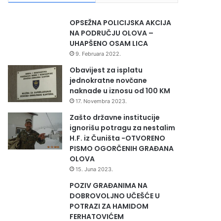
OPSEŽNA POLICIJSKA AKCIJA
NA PODRUČJU OLOVA –
UHAPŠENO OSAM LICA
9. Februara 2022.
Obavijest za isplatu
jednokratne novčane
naknade u iznosu od 100 KM
17. Novembra 2023.
Zašto državne institucije
ignorišu potragu za nestalim
H.F. iz Čuništa -OTVORENO
PISMO OGORČENIH GRAĐANA
OLOVA
15. Juna 2023.
POZIV GRAĐANIMA NA
DOBROVOLJNO UČEŠĆE U
POTRAZI ZA HAMIDOM
FERHATOVIĆEM