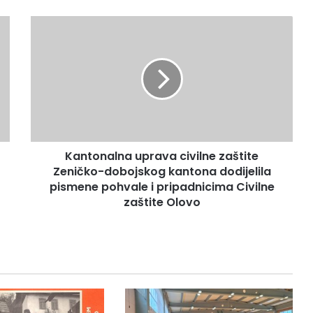
Kantonalna
uprava
civilne
zaštite
Zeničko-
dobojskog
kantona
dodijelila
pismene
Kantonalna uprava civilne zaštite
pohvale
i
Zeničko-dobojskog kantona dodijelila
pripadnicima
pismene pohvale i pripadnicima Civilne
Civilne
zaštite Olovo
zaštite
Olovo