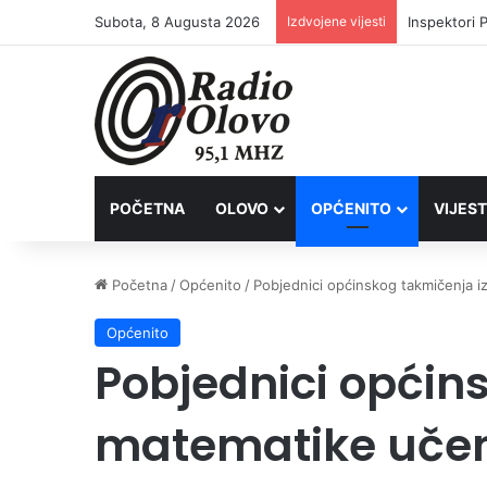
Subota, 8 Augusta 2026
Izdvojene vijesti
Inspektori 
POČETNA
OLOVO
OPĆENITO
VIJEST
Početna
/
Općenito
/
Pobjednici općinskog takmičenja i
Općenito
Pobjednici općin
matematike učeni