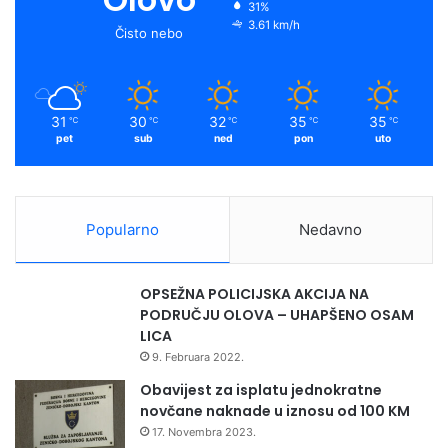
31%
3.61 km/h
Čisto nebo
31
30
32
35
35
℃
℃
℃
℃
℃
pet
sub
ned
pon
uto
Popularno
Nedavno
OPSEŽNA POLICIJSKA AKCIJA NA
PODRUČJU OLOVA – UHAPŠENO OSAM
LICA
9. Februara 2022.
Obavijest za isplatu jednokratne
novčane naknade u iznosu od 100 KM
17. Novembra 2023.