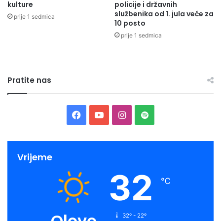
kulture
policije i državnih
službenika od 1. jula veće za
prije 1 sedmica
10 posto
prije 1 sedmica
Pratite nas
Facebook
YouTube
Instagram
Spotify
Vrijeme
32
℃
Olovo
32º - 22º