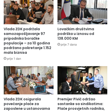
Vlada ZDK podržala
Lovačkim društvima
samozapošljavanje 97
podrška u iznosu od
pripadnika boračke
138.000 KM
populacije – za 10 godina
prije 7 dana
podržano pokretanje 1.152
mala biznisa
prije 1 dan
Vlada ZDK osigurala
Premijer Pivić održao
povećanje plaće za
sastanke sa sindikatima:
zaposlene u ustanovama
Plaće prosvjetnih radnika,