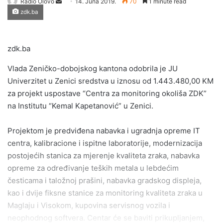
Send
Radio Olovo
14. Juna 2019.
70
1 minute read
zdk.ba
an
email
zdk.ba
Vlada Zeničko-dobojskog kantona odobrila je JU
Univerzitet u Zenici sredstva u iznosu od 1.443.480,00 KM
za projekt uspostave “Centra za monitoring okoliša ZDK”
na Institutu “Kemal Kapetanović” u Zenici.
Projektom je predviđena nabavka i ugradnja opreme IT
centra, kalibracione i ispitne laboratorije, modernizacija
postojećih stanica za mjerenje kvaliteta zraka, nabavka
opreme za određivanje teških metala u lebdećim
česticama i taložnoj prašini, nabavka gradskog displeja,
kao i dvije fiksne stanice za monitoring kvaliteta zraka u
Maglaju i Visokom, kupovina servisnog vozila i
neophodnog softvera. Centar će se baviti prikupljanjem,