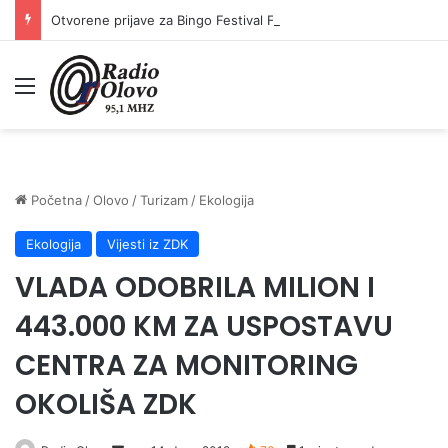
Otvorene prijave za Bingo Festival Fits: Odaberite outfit s omiljenim influencerom i zablistajte na Crvenom tepihu Sarajevo Film Festivala
Meni
Početna
/
Olovo
/
Turizam
/
Ekologija
Ekologija
Vijesti iz ZDK
VLADA ODOBRILA MILION I
443.000 KM ZA USPOSTAVU
CENTRA ZA MONITORING
OKOLIŠA ZDK