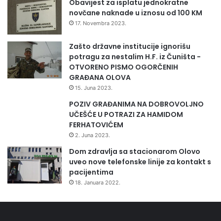
Obavijest za isplatu jednokratne
novčane naknade u iznosu od 100 KM
17. Novembra 2023.
Zašto državne institucije ignorišu
potragu za nestalim H.F. iz Čuništa -
OTVORENO PISMO OGORČENIH
GRAĐANA OLOVA
15. Juna 2023.
POZIV GRAĐANIMA NA DOBROVOLJNO
UČEŠĆE U POTRAZI ZA HAMIDOM
FERHATOVIĆEM
2. Juna 2023.
Dom zdravlja sa stacionarom Olovo
uveo nove telefonske linije za kontakt s
pacijentima
18. Januara 2022.