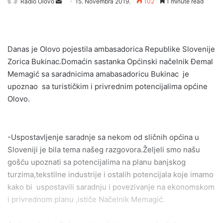
Send
Radio Olovo
15. Novembra 2019.
102
1 minute read
an
email
Danas je Olovo pojestila ambasadorica Republike Slovenije
Zorica Bukinac.Domaćin sastanka Općinski načelnik Đemal
Memagić sa saradnicima amabasadoricu Bukinac je
upoznao sa turističkim i privrednim potencijalima općine
Olovo.
-Uspostavljenje saradnje sa nekom od sličnih općina u
Sloveniji je bila tema našeg razgovora.Željeli smo našu
gošću upoznati sa potencijalima na planu banjskog
turzima,tekstilne industrije i ostalih potencijala koje imamo
kako bi uspostavili saradnju i povezivanje na ekonomskom
i privrednom planu ,ističe Načelnik Memagić.