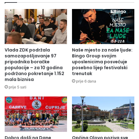
dugogodišnje menadžersko iskustvo.Želja nam je da
hafizima
općina Olovo jača svoju privredu sa mogućim
zainteresovanim privrednim subjektima iz
Slovenije,istakao je prof.Pejanović.
Domaćini su sa gostima danas posjetili kompaniju „Alma
Ras“i BRC“Aquaterm“.
Vlada ZDK podržala
Naše mjesto za naše ljude:
samozapošljavanje 97
Bingo Group svojim
pripadnika boračke
uposlenicima posvećuje
populacije – za 10 godina
posebno lijep festivalski
podržano pokretanje 1.152
trenutak
mala biznisa
prije 6 dana
prije 5 sati
Dobro došli na Dane
Općina Olovo poziva sve