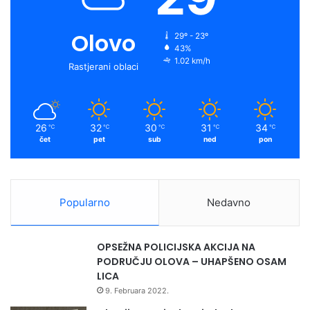
Olovo
29º - 23º
43%
1.02 km/h
Rastjerani oblaci
26
32
30
31
34
℃
℃
℃
℃
℃
čet
pet
sub
ned
pon
Popularno
Nedavno
OPSEŽNA POLICIJSKA AKCIJA NA
PODRUČJU OLOVA – UHAPŠENO OSAM
LICA
9. Februara 2022.