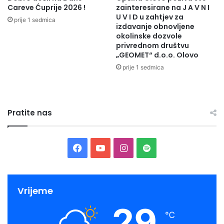
Careve Ćuprije 2026 !
zainteresirane na J A V N I
U V I D u zahtjev za
prije 1 sedmica
izdavanje obnovljene
okolinske dozvole
privrednom društvu
„GEOMET“ d.o.o. Olovo
prije 1 sedmica
Pratite nas
Facebook
YouTube
Instagram
Spotify
Vrijeme
29
℃