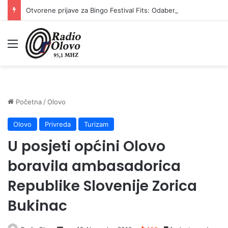
Otvorene prijave za Bingo Festival Fits: Odaberite outfit s omiljenim influencerom i zablistajte na Crvenom tepihu Sarajevo Film Festivala
Meni
Početna
/
Olovo
Olovo
Privreda
Turizam
U posjeti općini Olovo
boravila ambasadorica
Republike Slovenije Zorica
Bukinac