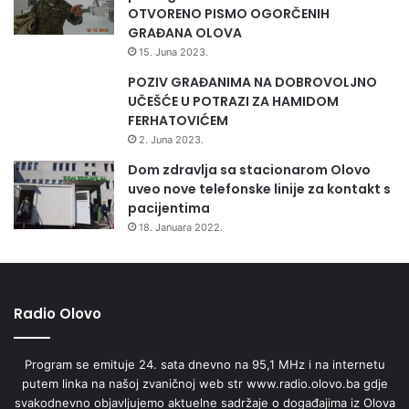
OTVORENO PISMO OGORČENIH
GRAĐANA OLOVA
15. Juna 2023.
POZIV GRAĐANIMA NA DOBROVOLJNO
UČEŠĆE U POTRAZI ZA HAMIDOM
FERHATOVIĆEM
2. Juna 2023.
Dom zdravlja sa stacionarom Olovo
uveo nove telefonske linije za kontakt s
pacijentima
18. Januara 2022.
Radio Olovo
Program se emituje 24. sata dnevno na 95,1 MHz i na internetu
putem linka na našoj zvaničnoj web str www.radio.olovo.ba gdje
svakodnevno objavljujemo aktuelne sadržaje o događajima iz Olova