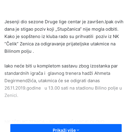
email
Jesenji dio sezone Druge lige centar je završen.Ipak ovih
dana je stigao poziv koji „Stupčanica“ nije mogla odbiti.
Kako je sopšteno iz kluba rado su prihvatili poziv iz NK
“Čelik” Zenica za odigravanje prijateljske utakmice na
Bilinom polju .
Iako neće biti u kompletom sastavu zbog izostanka par
standardnih igrača i glavnog trenera hadži Ahmeta
Degirmendžića, utakmica će se odigrati danas
26.11.2019.godine u 13.00 sati na stadionu Bilino polje u
Zenici.
NK “ČELIK” ZENICA – NK “STUPČANICA” OLOVO
Prikaži više