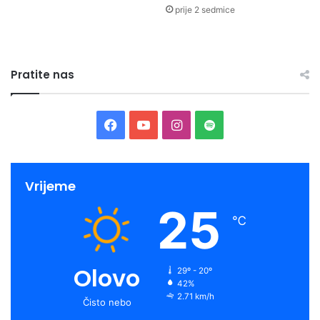
prije 2 sedmice
Pratite nas
Facebook
YouTube
Instagram
Spotify
Vrijeme
25
℃
Olovo
29º - 20º
42%
2.71 km/h
Čisto nebo