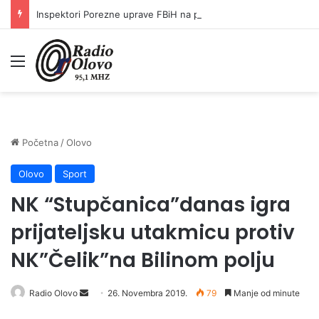
Inspektori Porezne uprave FBiH na području ZDK izvršili 24 inspekcijska nadzora
Meni
Početna
/
Olovo
Olovo
Sport
NK “Stupčanica”danas igra
prijateljsku utakmicu protiv
NK”Čelik”na Bilinom polju
Send
Radio Olovo
26. Novembra 2019.
79
Manje od minute
an