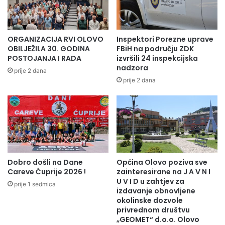
ORGANIZACIJA RVI OLOVO
Inspektori Porezne uprave
OBILJEŽILA 30. GODINA
FBiH na području ZDK
POSTOJANJA I RADA
izvršili 24 inspekcijska
nadzora
prije 2 dana
prije 2 dana
Dobro došli na Dane
Općina Olovo poziva sve
Careve Ćuprije 2026 !
zainteresirane na J A V N I
U V I D u zahtjev za
prije 1 sedmica
izdavanje obnovljene
okolinske dozvole
privrednom društvu
„GEOMET“ d.o.o. Olovo