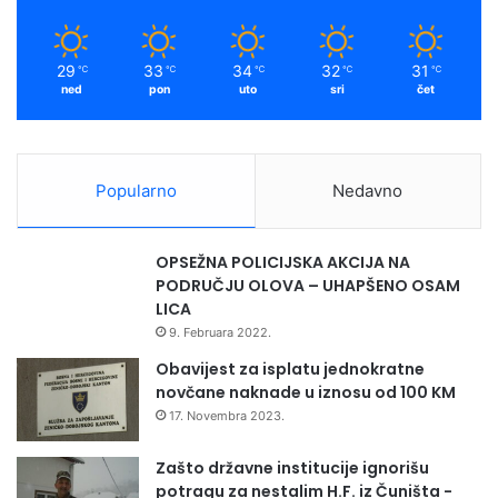
29
33
34
32
31
℃
℃
℃
℃
℃
ned
pon
uto
sri
čet
Popularno
Nedavno
OPSEŽNA POLICIJSKA AKCIJA NA
PODRUČJU OLOVA – UHAPŠENO OSAM
LICA
9. Februara 2022.
Obavijest za isplatu jednokratne
novčane naknade u iznosu od 100 KM
17. Novembra 2023.
Zašto državne institucije ignorišu
potragu za nestalim H.F. iz Čuništa -