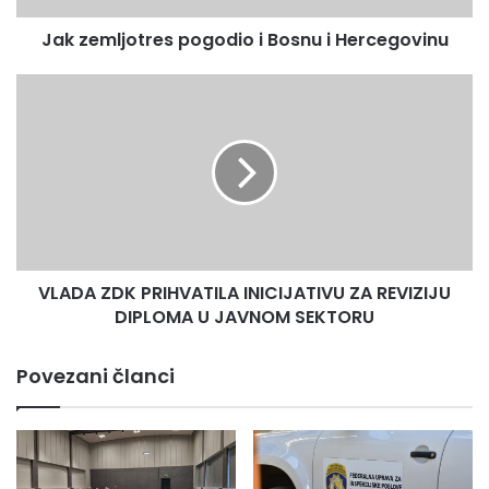
Jak zemljotres pogodio i Bosnu i Hercegovinu
VLADA
ZDK
PRIHVATILA
INICIJATIVU
ZA
REVIZIJU
DIPLOMA
U
JAVNOM
VLADA ZDK PRIHVATILA INICIJATIVU ZA REVIZIJU
SEKTORU
DIPLOMA U JAVNOM SEKTORU
Povezani članci