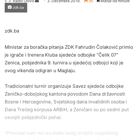
Send
Radio Olovo
3. Decembra 2019.
96
Manje od minute
zdk.ba
an
email
zdk.ba
Ministar za boračka pitanja ZDK Fahrudin Čolaković primio
je igrače i trenera Kluba sjedeće odbojke “Čelik 07”
Zenica, pobjednika 9. turnira u sjedećoj odbojci koji je
ovog vikenda odigran u Maglaju.
Tradicionalni turnir organizuje Savez sjedeće odbojke
Zeničko-dobojskog kantona povodom Dana državnosti
Bosne i Hercegovine, Svjetskog dana invalidnih osoba i
Dana Trećeg korpusa ARBiH, a Zeničani su po sedmi put
osvojili pobjednički pehar.
“Ponosan sam na rezultate ovog izrazito uspješnog