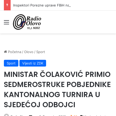
Inspektori Porezne uprave FBiH na području ZDK izvršili 24 inspekcijska nadzora
Meni
Početna
/
Olovo
/
Sport
Sport
Vijesti iz ZDK
MINISTAR ČOLAKOVIĆ PRIMIO
SEDMEROSTRUKE POBJEDNIKE
KANTONALNOG TURNIRA U
SJEDEĆOJ ODBOJCI