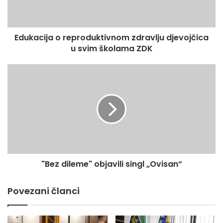
svim
školama
ZDK
Edukacija o reproduktivnom zdravlju djevojčica
u svim školama ZDK
"Bez
dileme"
objavili
singl
„Ovisan“
"Bez dileme" objavili singl „Ovisan“
Povezani članci