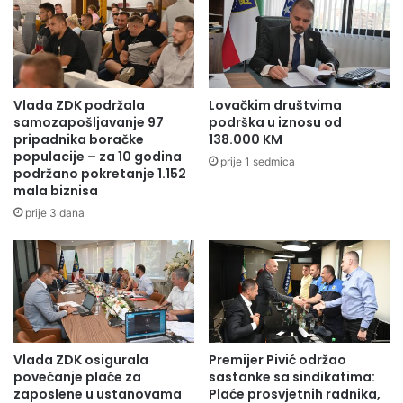
Vlada ZDK podržala
Lovačkim društvima
samozapošljavanje 97
podrška u iznosu od
pripadnika boračke
138.000 KM
populacije – za 10 godina
prije 1 sedmica
podržano pokretanje 1.152
mala biznisa
prije 3 dana
Vlada ZDK osigurala
Premijer Pivić održao
povećanje plaće za
sastanke sa sindikatima:
zaposlene u ustanovama
Plaće prosvjetnih radnika,