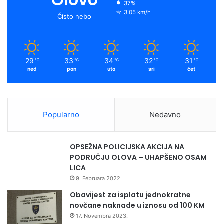
37%
3.05 km/h
Čisto nebo
29
33
34
32
31
℃
℃
℃
℃
℃
ned
pon
uto
sri
čet
Popularno
Nedavno
OPSEŽNA POLICIJSKA AKCIJA NA
PODRUČJU OLOVA – UHAPŠENO OSAM
LICA
9. Februara 2022.
Obavijest za isplatu jednokratne
novčane naknade u iznosu od 100 KM
17. Novembra 2023.