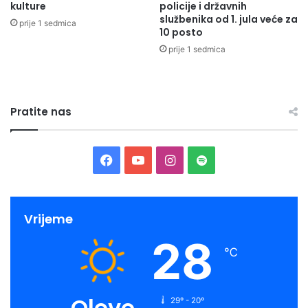
kulture
policije i državnih
službenika od 1. jula veće za
prije 1 sedmica
10 posto
prije 1 sedmica
Pratite nas
Facebook
YouTube
Instagram
Spotify
Vrijeme
28
℃
Olovo
29º - 20º