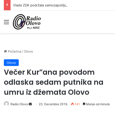
Vlada ZDK podržala samozapošljavanje 97 pripadnika boračke populacije – za 10 godina podržano pokretanje 1.152 mala biznisa
Meni
Početna
/
Olovo
Olovo
Večer Kur”ana povodom
odlaska sedam putnika na
umru iz džemata Olovo
Send
Radio Olovo
23. Decembra 2019.
141
Manje od minute
an