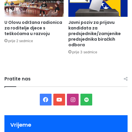
U Olovu održana radionica
Javni poziv za prijavu
za roditelje djece s
kandidata za
teškoćama u razvoju
predsjednike/zamjenike
predsjednika biračkih
prije 2 sedmice
odbora
prije 3 sedmice
Pratite nas
Facebook
YouTube
Instagram
Spotify
Vrijeme