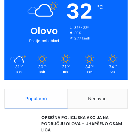
32
℃
Olovo
32º - 22º
30%
2.77 km/h
Rastjerani oblaci
31
30
31
34
34
℃
℃
℃
℃
℃
pet
sub
ned
pon
uto
Popularno
Nedavno
OPSEŽNA POLICIJSKA AKCIJA NA
PODRUČJU OLOVA – UHAPŠENO OSAM
LICA