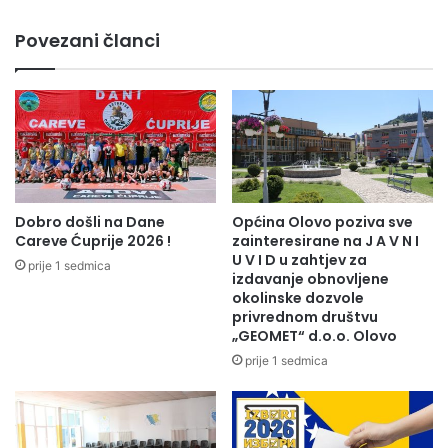
Povezani članci
Dobro došli na Dane
Općina Olovo poziva sve
Careve Ćuprije 2026 !
zainteresirane na J A V N I
U V I D u zahtjev za
prije 1 sedmica
izdavanje obnovljene
okolinske dozvole
privrednom društvu
„GEOMET“ d.o.o. Olovo
prije 1 sedmica