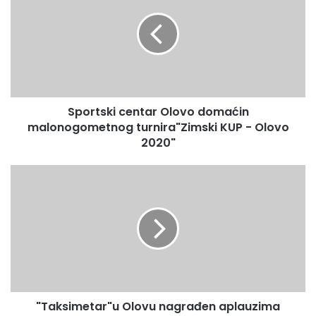
Olovo
domaćin
malonogometnog
turnira"Zimski
KUP
-
Olovo
Sportski centar Olovo domaćin
2020"
malonogometnog turnira"Zimski KUP - Olovo
2020"
"Taksimetar"u
Olovu
nagrađen
aplauzima
"Taksimetar"u Olovu nagrađen aplauzima