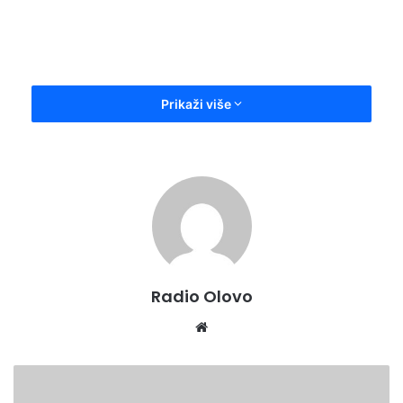
email
Prikaži više
Radio Olovo
Website
Sportski
centar