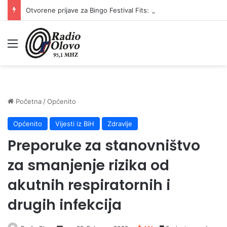
Otvorene prijave za Bingo Festival Fits: Odaberite outfit s omiljenim influencerom i zablistajte na Crvenom tepihu Sarajevo Film Festivala
Meni
Početna
/
Općenito
Općenito
Vijesti iz BiH
Zdravlje
Preporuke za stanovništvo
za smanjenje rizika od
akutnih respiratornih i
drugih infekcija