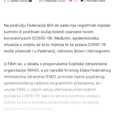
Send
Radio Olovo
25. Februara 2020.
121
2 minutes read
an
email
Na području Federacije BiH do sada nije registriran nijedan
sumnjiv ili pozitivan slučaj bolesti izazvane novim
koronavirusom (COVID-19). Međutim, epidemiološka
situacija u svijetu se brzo mijenja te se pojava COVID-19
može očekivati i u Federaciji, odnosno Bosni i Hercegovini.
U FBiH se, u skladu s preporukama Svjetske zdravstvene
organizacije (WHO), a po naredbi Kriznog štaba Federalnog
ministarstva zdravstva (FMZ), provode mjere pojačanog
epidemiološkog nadzora na graničnim prijelazima, ali i
unutar FBiH, s ciljem ranog otkrivanja potencijalnih
slučajeva COVID-19, kako bi se kroz kontrolu osoba s
kojima su bili u kontaktu poduzimale mjere za daljnje
sprečavanje širenja virusa.