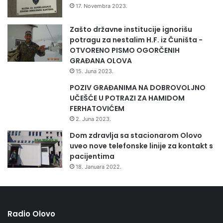
17. Novembra 2023.
su na web stranicama Fedealnog ministarstva zdravstva i
Zavoda za javno zdravstvo FBiH.
Zašto državne institucije ignorišu
potragu za nestalim H.F. iz Čuništa -
Korisni linkovi:
OTVORENO PISMO OGORČENIH
GRAĐANA OLOVA
15. Juna 2023.
https://www.zzjzfbih.ba/preporuke-u-cilju-sprjecavanja-
sirenja-respiratornih-infekcija/
POZIV GRAĐANIMA NA DOBROVOLJNO
UČEŠĆE U POTRAZI ZA HAMIDOM
https://www.zzjzfbih.ba/11993-2/
FERHATOVIĆEM
2. Juna 2023.
Radio Olovo/Crveni križ F BiH
Dom zdravlja sa stacionarom Olovo
uveo nove telefonske linije za kontakt s
pacijentima
18. Januara 2022.
Radio Olovo