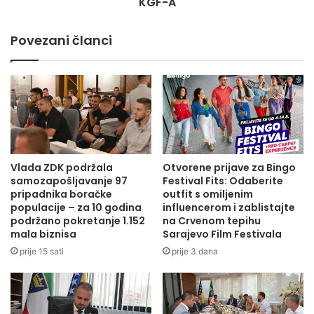
KGF-A
Povezani članci
Vlada ZDK podržala
Otvorene prijave za Bingo
samozapošljavanje 97
Festival Fits: Odaberite
pripadnika boračke
outfit s omiljenim
populacije – za 10 godina
influencerom i zablistajte
podržano pokretanje 1.152
na Crvenom tepihu
mala biznisa
Sarajevo Film Festivala
prije 15 sati
prije 3 dana