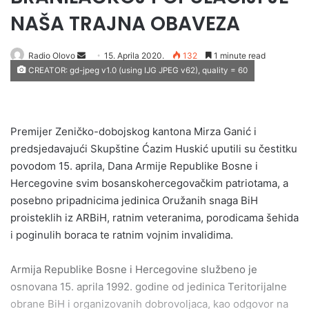
NAŠA TRAJNA OBAVEZA
Send
Radio Olovo
15. Aprila 2020.
132
1 minute read
CREATOR: gd-jpeg v1.0 (using IJG JPEG v62), quality = 60
an
email
Premijer Zeničko-dobojskog kantona Mirza Ganić i
predsjedavajući Skupštine Ćazim Huskić uputili su čestitku
povodom 15. aprila, Dana Armije Republike Bosne i
Hercegovine svim bosanskohercegovačkim patriotama, a
posebno pripadnicima jedinica Oružanih snaga BiH
proisteklih iz ARBiH, ratnim veteranima, porodicama šehida
i poginulih boraca te ratnim vojnim invalidima.
Armija Republike Bosne i Hercegovine službeno je
osnovana 15. aprila 1992. godine od jedinica Teritorijalne
obrane BiH i organizovanih dobrovoljaca, kao odgovor na