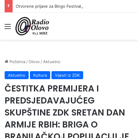
Otvorene prijave za Bingo Festival Fits: Odaberite outfit s omiljenim influencerom i zablistajte na Crvenom tepihu Sarajevo Film Festivala
Meni
Početna
/
Olovo
/
Aktuelno
Aktuelno
Kultura
Vijesti iz ZDK
ČESTITKA PREMIJERA I
PREDSJEDAVAJUĆEG
SKUPŠTINE ZDK SRETAN DAN
ARMIJE RBIH: BRIGA O
BRANILAČKOJ POPULACIJI JE