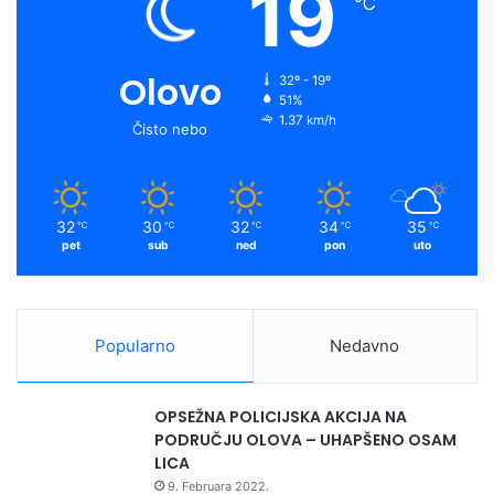
19
℃
Olovo
32º - 19º
51%
1.37 km/h
Čisto nebo
32
30
32
34
35
℃
℃
℃
℃
℃
pet
sub
ned
pon
uto
Popularno
Nedavno
OPSEŽNA POLICIJSKA AKCIJA NA
PODRUČJU OLOVA – UHAPŠENO OSAM
LICA
9. Februara 2022.