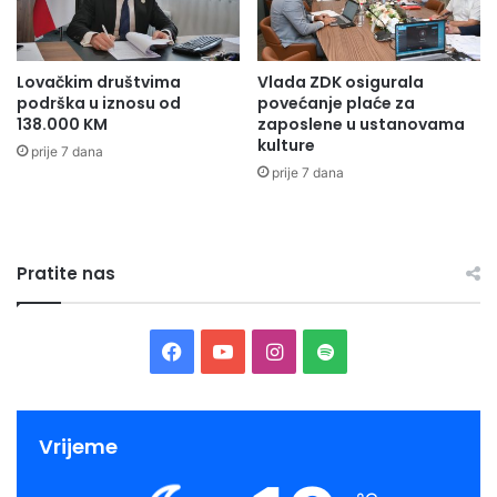
Lovačkim društvima
Vlada ZDK osigurala
podrška u iznosu od
povećanje plaće za
138.000 KM
zaposlene u ustanovama
kulture
prije 7 dana
prije 7 dana
Pratite nas
Facebook
YouTube
Instagram
Spotify
Vrijeme