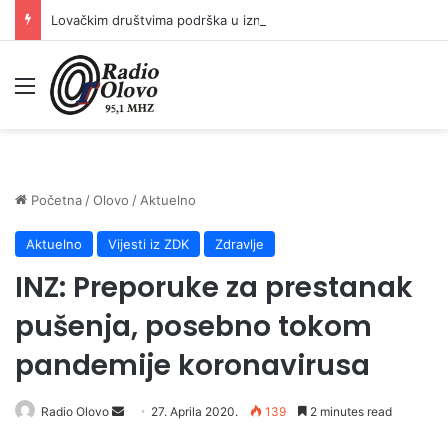
Lovačkim društvima podrška u iznosu od 138.000 KM
Meni
Početna
/
Olovo
/
Aktuelno
Aktuelno
Vijesti iz ZDK
Zdravlje
INZ: Preporuke za prestanak
pušenja, posebno tokom
pandemije koronavirusa
Send
Radio Olovo
27. Aprila 2020.
139
2 minutes read
an