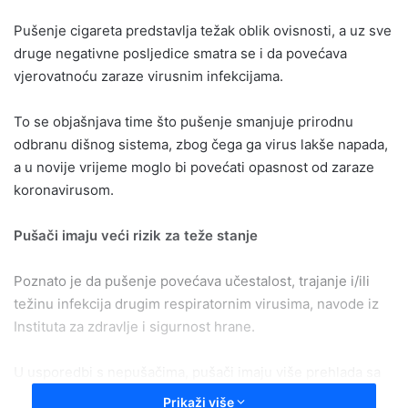
email
Pušenje cigareta predstavlja težak oblik ovisnosti, a uz sve
druge negativne posljedice smatra se i da povećava
vjerovatnoću zaraze virusnim infekcijama.
To se objašnjava time što pušenje smanjuje prirodnu
odbranu dišnog sistema, zbog čega ga virus lakše napada,
a u novije vrijeme moglo bi povećati opasnost od zaraze
koronavirusom.
Pušači imaju veći rizik za teže stanje
Poznato je da pušenje povećava učestalost, trajanje i/ili
težinu infekcija drugim respiratornim virusima, navode iz
Instituta za zdravlje i sigurnost hrane.
U usporedbi s nepušačima, pušači imaju više prehlada sa
težom kliničkom slikom, imaju mnogo veću stopu rizika
Prikaži više