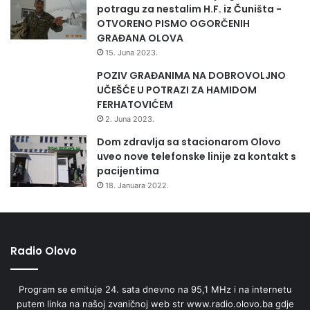
potragu za nestalim H.F. iz Čuništa -
OTVORENO PISMO OGORČENIH
GRAĐANA OLOVA
15. Juna 2023.
POZIV GRAĐANIMA NA DOBROVOLJNO
UČEŠĆE U POTRAZI ZA HAMIDOM
FERHATOVIĆEM
2. Juna 2023.
Dom zdravlja sa stacionarom Olovo
uveo nove telefonske linije za kontakt s
pacijentima
18. Januara 2022.
Radio Olovo
Program se emituje 24. sata dnevno na 95,1 MHz i na internetu
putem linka na našoj zvaničnoj web str www.radio.olovo.ba gdje