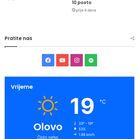
meditacijom. Postoje brojni internetski izvori s uputama za
10 posto
meditaciju. Ako vam to ne odgovara, pokušajte zatvoriti oči
prije 6 dana
i nekoliko minuta duboko disati.
Koristite više tehnika. Što više budete radili, to će vam biti
Pratite nas
lakše. Ako osjetite intenzivnu žudnju, mogli biste uzeti
nikotinsku žvakaću gumu, uraditi kratke vježbe, podsjetiti
se koliko je važno da prestanete pušiti cigarette i čestitajte
Facebook
YouTube
Instagram
Spotify
sebi na dobroj odluci!
Svaki put kad razmišljate o pušenju ali ne zapalite, kao i
Vrijeme
svaki dan tokom kojeg niste pušili za vas je pobjeda.
Panika nije opcija, oprez jeste, pručuju iz INZ-a.
19
℃
Institut za zdravlje i sigurnost hrane Zenica
Olovo
33º - 19º
—
53%
1.88 km/h
Čisto nebo