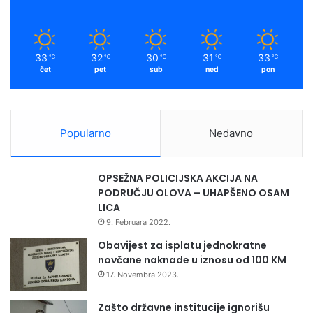
33
32
30
31
33
℃
℃
℃
℃
℃
čet
pet
sub
ned
pon
Popularno
Nedavno
OPSEŽNA POLICIJSKA AKCIJA NA
PODRUČJU OLOVA – UHAPŠENO OSAM
LICA
9. Februara 2022.
Obavijest za isplatu jednokratne
novčane naknade u iznosu od 100 KM
17. Novembra 2023.
Zašto državne institucije ignorišu