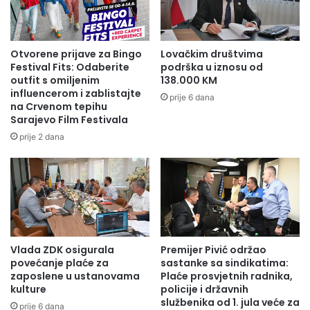
pušenja, izuzetno je opasan i tzv. dim iz treće ruke,
odnosno zaostali nikotin i hemikalije koje ostaju na odjeći i
na površinama nakon što neko puši u tom području.
Otvorene prijave za Bingo
Lovačkim društvima
Festival Fits: Odaberite
podrška u iznosu od
U INZ-u preporučuju nekoliko savjeta koji će poboljšati
outfit s omiljenim
138.000 KM
šanse za uspjeh, smanjiti nelagodu i koristiti vam je da ne
influencerom i zablistajte
prije 6 dana
na Crvenom tepihu
prestajete pušiti sami – tražite podršku od svojih bližnjih,
Sarajevo Film Festivala
budite ustrajni u svojoj odluci. Obavijestite ljude u svojoj
prije 2 dana
blizini šta ste odlučili, kako bi vam bili podrška i navijali za
vas. Više vježbajte.
Fizička aktivnost oslobađa endorfine (“hormone ugode”) u
vašem mozgu, smanjujući stres i poboljšavajući
raspoloženje. Vaše tijelo će vam na tome biti zahvalno, a
vježbanje je posebno korisno u ovom izazovnom vremenu.
Vlada ZDK osigurala
Premijer Pivić održao
povećanje plaće za
sastanke sa sindikatima:
zaposlene u ustanovama
Plaće prosvjetnih radnika,
Na internetu postoji puno videozapisa o vježbama koje
kulture
policije i državnih
možete raditi u svojoj dnevnoj sobi. Pokušajte s
službenika od 1. jula veće za
prije 6 dana