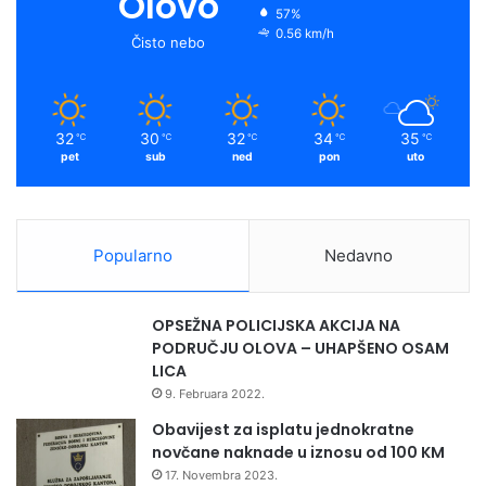
Olovo
57%
0.56 km/h
Čisto nebo
32
30
32
34
35
℃
℃
℃
℃
℃
pet
sub
ned
pon
uto
Popularno
Nedavno
OPSEŽNA POLICIJSKA AKCIJA NA
PODRUČJU OLOVA – UHAPŠENO OSAM
LICA
9. Februara 2022.
Obavijest za isplatu jednokratne
novčane naknade u iznosu od 100 KM
17. Novembra 2023.