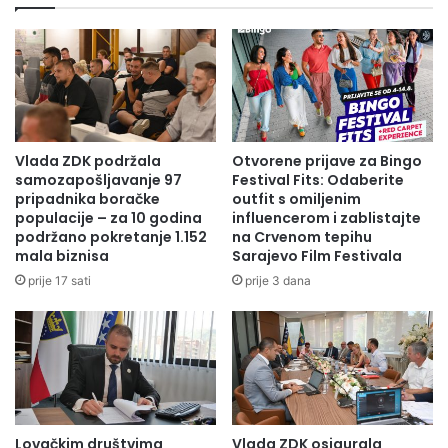
Tržnica će raditi jedan dan u sedmici, petak u uobičajnom
radnom vremenu.
Član 5.
Vlada ZDK podržala
Otvorene prijave za Bingo
Za pračenje provođenja ove odluke zadužuje se Općinski
samozapošljavanje 97
Festival Fits: Odaberite
sanitarni inspektor.
pripadnika boračke
outfit s omiljenim
populacije – za 10 godina
influencerom i zablistajte
podržano pokretanje 1.152
na Crvenom tepihu
Član 6.
mala biznisa
Sarajevo Film Festivala
prije 17 sati
prije 3 dana
Ova Odluka stupa na snagu danom donošenja i primjenjuje
se od 8.maja 2020.godine i važi dok se ne steknu uslovi za
njeno ukidanje.
OPĆINSKI ŠTAB CIVILNE ZAŠTITE
Lovačkim društvima
Vlada ZDK osigurala
KOMANDANT