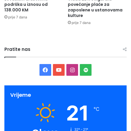
podrška u iznosu od
povećanje plaće za
138.000 KM
zaposlene u ustanovama
Đemal Memagić
kulture
prije 7 dana
prije 7 dana
Pratite nas
Facebook
YouTube
Instagram
Spotify
Vrijeme
21
℃
32º - 21º