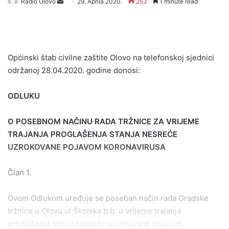
Send
Radio Olovo
29. Aprila 2020.
253
1 minute read
an
email
Općinski štab civilne zaštite Olovo na telefonskoj sjednici
održanoj 28.04.2020. godine donosi:
ODLUKU
O POSEBNOM NAČINU RADA TRŽNICE ZA
VRIJEME
TRAJANJA PROGLAŠENJA STANJA NESREĆE
UZROKOVANE POJAVOM KORONAVIRUSA
Član 1.
Ovom Odlukom uređuje se poseban način rada Gradske
tržnice u Olovu ul.Školska b.b. u vrijeme trajanja
proglašenja stanja nesreće uzrokovane pojavom