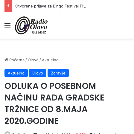
Otvorene prijave za Bingo Festival Fits: Odaberite outfit s omiljenim influencerom i zablistajte na Crvenom tepihu Sarajevo Film Festivala
Meni
Početna
/
Olovo
/
Aktuelno
Aktuelno
Olovo
Zdravlje
ODLUKA O POSEBNOM
NAČINU RADA GRADSKE
TRŽNICE OD 8.MAJA
2020.GODINE