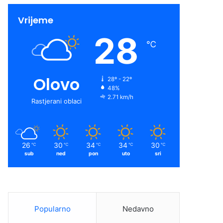
Vrijeme
28
℃
Olovo
28º - 22º
48%
2.71 km/h
Rastjerani oblaci
26
30
34
34
30
℃
℃
℃
℃
℃
sub
ned
pon
uto
sri
Popularno
Nedavno