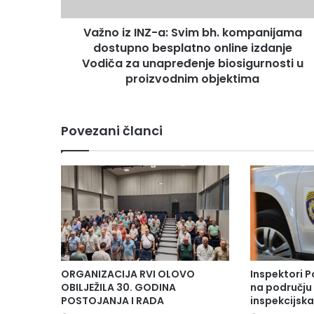
dostupno
besplatno
Važno iz INZ-a: Svim bh. kompanijama
online
izdanje
dostupno besplatno online izdanje
Vodiča
Vodiča za unapređenje biosigurnosti u
za
proizvodnim objektima
unapređenje
biosigurnosti
u
Povezani članci
proizvodnim
objektima
ORGANIZACIJA RVI OLOVO
Inspektori P
OBILJEŽILA 30. GODINA
na području 
POSTOJANJA I RADA
inspekcijsk