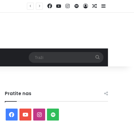
Facebook
YouTube
Instagram
Spotify
Log In
Random Article
Sidebar
Traži
Pratite nas
Facebook
YouTube
Instagram
Spotify