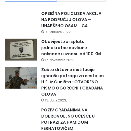
OPSEŽNA POLICIJSKA AKCIJA
NA PODRUČJU OLOVA –
UHAPŠENO OSAM LICA
9. Februara 2022.
Obavijest za isplatu
jednokratne novčane
naknade u iznosu od 100 KM
17. Novembra 2023.
Zašto državne institucije
ignorišu potragu za nestalim
H.F. iz Čuništa -OTVORENO
PISMO OGORČENIH GRAĐANA
OLOVA
15. Juna 2023.
POZIV GRAĐANIMA NA
DOBROVOLJNO UČEŠĆE U
POTRAZI ZA HAMIDOM
FERHATOVIĆEM