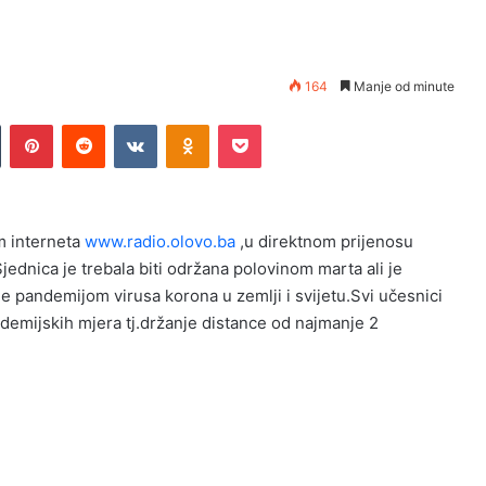
164
Manje od minute
n
Tumblr
Pinterest
Reddit
VKontakte
Odnoklassniki
Pocket
em interneta
www.radio.olovo.ba
,u direktnom prijenosu
jednica je trebala biti održana polovinom marta ali je
 pandemijom virusa korona u zemlji i svijetu.Svi učesnici
idemijskih mjera tj.držanje distance od najmanje 2