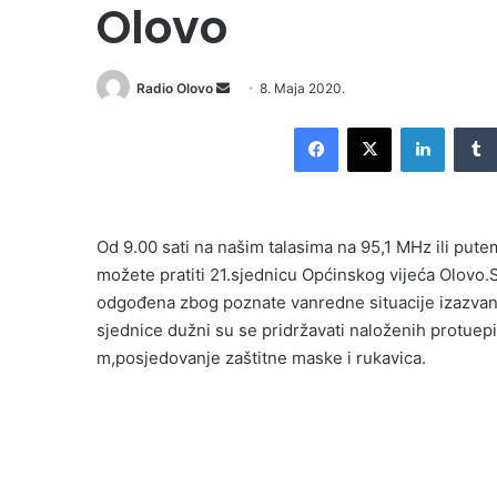
Olovo
Send
Radio Olovo
8. Maja 2020.
an
Facebook
X
LinkedI
email
Od 9.00 sati na našim talasima na 95,1 MHz ili put
možete pratiti 21.sjednicu Općinskog vijeća Olovo.S
odgođena zbog poznate vanredne situacije izazvane
sjednice dužni su se pridržavati naloženih protuep
m,posjedovanje zaštitne maske i rukavica.