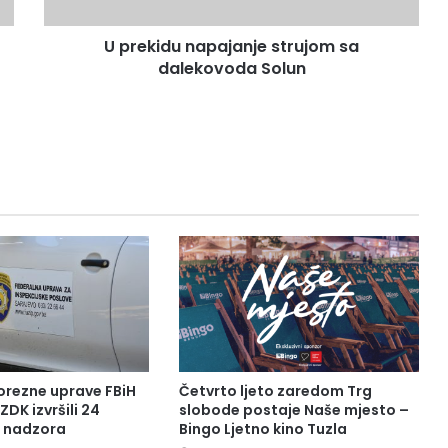
U prekidu napajanje strujom sa
dalekovoda Solun
orezne uprave FBiH
Četvrto ljeto zaredom Trg
ZDK izvršili 24
slobode postaje Naše mjesto –
a nadzora
Bingo Ljetno kino Tuzla