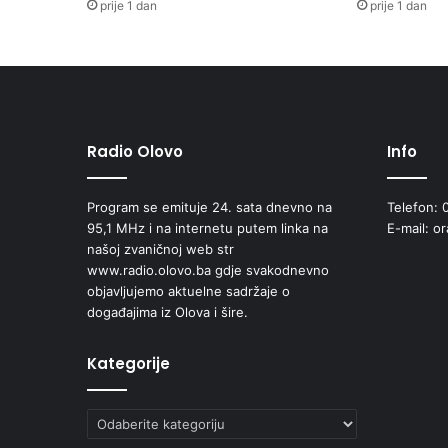
prije 1 dan
prije 1 dan
Radio Olovo
Info
Program se emituje 24. sata dnevno na
Telefon: 
95,1 MHz i na internetu putem linka na
E-mail: o
našoj zvaničnoj web str
www.radio.olovo.ba gdje svakodnevno
objavljujemo aktuelne sadržaje o
događajima iz Olova i šire.
Kategorije
Kategorije