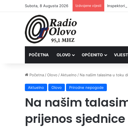
Subota, 8 Augusta 2026
Izdvojene vijesti
Inspektori 
POČETNA
OLOVO
OPĆENITO
VIJEST
Početna
/
Olovo
/
Aktuelno
/
Na našim talasima u toku d
Aktuelno
Olovo
Prirodne nepogode
Na našim talasim
prijenos sjednice