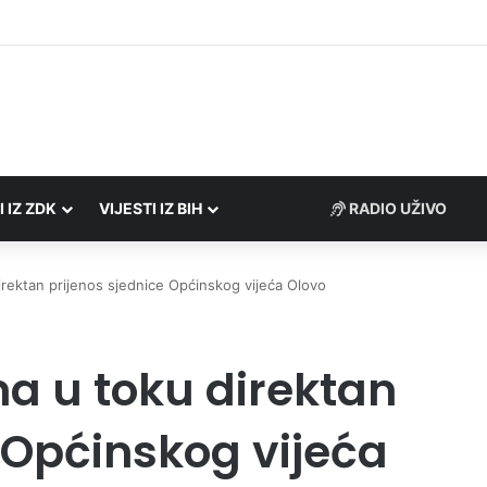
Porezne uprave FBiH na području ZDK izvršili 24 inspekcijska nadzora
I IZ ZDK
VIJESTI IZ BIH
RADIO UŽIVO
irektan prijenos sjednice Općinskog vijeća Olovo
a u toku direktan
 Općinskog vijeća