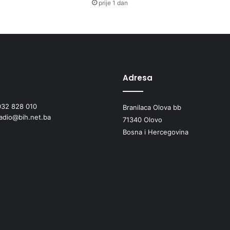
prije 1 dan
Adresa
032 828 010
Branilaca Olova bb
radio@bih.net.ba
71340 Olovo
Bosna i Hercegovina