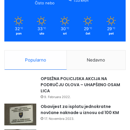
1.03 km/h
Čisto nebo
32
33
30
29
29
℃
℃
℃
℃
℃
pon
uto
sri
čet
pet
Oni najhrabriji mogu se okušati na uređenim sportskim
penjalištima sa smjerovima različitih težinskih ocjena. Sa
Popularno
Nedavno
penjališta Memagića stijena mogu uživati u jedinstvenom
pogledu na Olovo, a sa penjališta Pirati karabinera, na
samom ulazu u kanjon Krivaje, sa pogledom na trokut gdje
OPSEŽNA POLICIJSKA AKCIJA NA
nastaje Krivaja.
PODRUČJU OLOVA – UHAPŠENO OSAM
LICA
9. Februara 2022.
Obavijest za isplatu jednokratne
novčane naknade u iznosu od 100 KM
17. Novembra 2023.