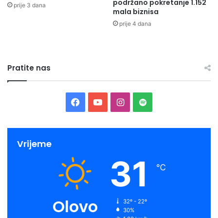
podržano pokretanje 1.152
prije 3 dana
mala biznisa
prije 4 dana
Pratite nas
Facebook
YouTube
Instagram
Spotify
Posebna draž je staza prilaza koja prati tok Ponjerke,
prepun uskih prolaza i procjepa, kamenih kaskada sa većim
Vrijeme
i manjim glatkim stijenama.
31
℃
Olovo
32º - 22º
30%