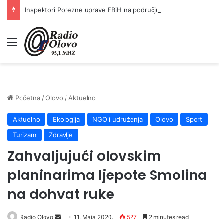
Inspektori Porezne uprave FBiH na području ZDK izvršili 24 inspekcijska nadzora
Meni
Početna
/
Olovo
/
Aktuelno
Aktuelno
Ekologija
NGO i udruženja
Olovo
Sport
Turizam
Zdravlje
Zahvaljujući olovskim
planinarima ljepote Smolina
na dohvat ruke
Send
Radio Olovo
11. Maja 2020.
527
2 minutes read