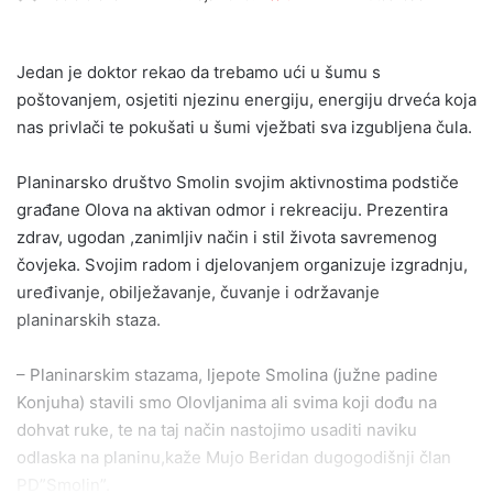
an
email
Jedan je doktor rekao da trebamo ući u šumu s
poštovanjem, osjetiti njezinu energiju, energiju drveća koja
nas privlači te pokušati u šumi vježbati sva izgubljena čula.
Planinarsko društvo Smolin svojim aktivnostima podstiče
građane Olova na aktivan odmor i rekreaciju. Prezentira
zdrav, ugodan ,zanimljiv način i stil života savremenog
čovjeka. Svojim radom i djelovanjem organizuje izgradnju,
uređivanje, obilježavanje, čuvanje i održavanje
planinarskih staza.
– Planinarskim stazama, ljepote Smolina (južne padine
Konjuha) stavili smo Olovljanima ali svima koji dođu na
dohvat ruke, te na taj način nastojimo usaditi naviku
odlaska na planinu,kaže Mujo Beridan dugogodišnji član
PD”Smolin”.