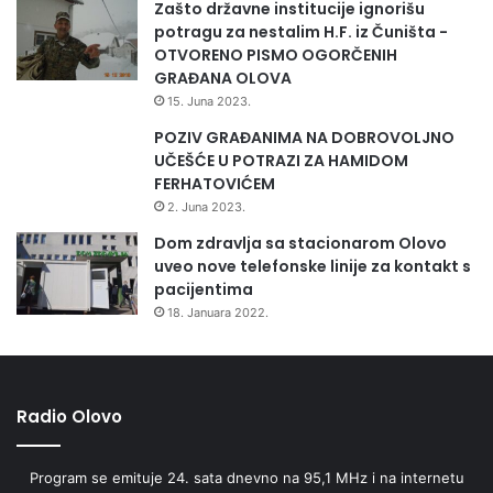
Zašto državne institucije ignorišu
potragu za nestalim H.F. iz Čuništa -
OTVORENO PISMO OGORČENIH
GRAĐANA OLOVA
15. Juna 2023.
POZIV GRAĐANIMA NA DOBROVOLJNO
UČEŠĆE U POTRAZI ZA HAMIDOM
FERHATOVIĆEM
2. Juna 2023.
-Ono što najviše nude smolinske staze je udisanje
Dom zdravlja sa stacionarom Olovo
medonosnog daha borovih šuma. Na koju god stranu da se
uveo nove telefonske linije za kontakt s
pacijentima
okrenete ili stazu izaberete, iskusit ćete uticaj borovine
18. Januara 2022.
koji smiruje i eliminiše psihičku napetost. Duži boravak na
ovim stazama spašava vas od kašlja, kihanja, bronhitisa i
sličnih problema,dodaje ovaj iskusni planinar koji je svoju
cijelu porodicu”zarazio”planinarenjem.
Radio Olovo
Program se emituje 24. sata dnevno na 95,1 MHz i na internetu