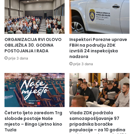
ORGANIZACIJA RVI OLOVO
Inspektori Porezne uprave
OBILJEŽILA 30. GODINA
FBiH na području ZDK
POSTOJANJA I RADA
izvršili 24 inspekcijska
nadzora
prije 3 dana
prije 3 dana
Ljubitelje istraživačkih i adrenalinskih aktivnosti neće
razočarati ni Ponjeračka pećina i prelaženja kroz uske i
široke kanale i pećinske kaskade.
Četvrto ljeto zaredom Trg
Vlada ZDK podržala
slobode postaje Naše
samozapošljavanje 97
mjesto – Bingo Ljetno kino
pripadnika boračke
Tuzla
populacije – za 10 godina