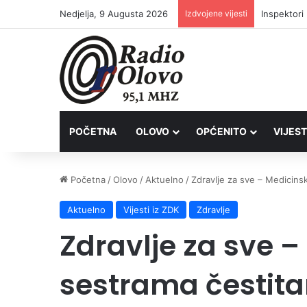
Nedjelja, 9 Augusta 2026
Izdvojene vijesti
Inspektori
POČETNA
OLOVO
OPĆENITO
VIJEST
Početna
/
Olovo
/
Aktuelno
/
Zdravlje za sve – Medicin
Aktuelno
Vijesti iz ZDK
Zdravlje
Zdravlje za sve 
sestrama čestit