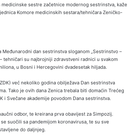
 medicinske sestre začetnice modernog sestrinstva, kaže
sjednica Komore medicinskih sestara/tehničara Zeničko-
a Međunarodni dan sestrinstva sloganom „Sestrinstvo –
 – tehničari su najbrojniji zdravstveni radnici u svakom
iliona, u Bosni i Hercegovini dvadesetak hiljada.
DK) već nekoliko godina obilježava Dan sestrinstva
. Tako je ovih dana Zenica trebala biti domaćin Trećeg
DK i Svečane akademije povodom Dana sestrinstva.
aučni odbor, te kreirana prva obavijest za Simpozij.
 se suočili sa pandemijom koronavirusa, te su sve
stavljene do daljnjeg.