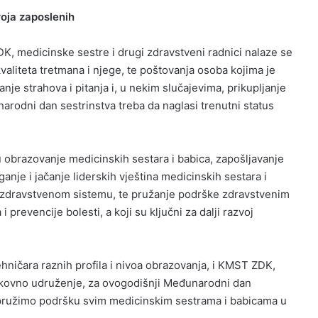
roja zaposlenih
K, medicinske sestre i drugi zdravstveni radnici nalaze se
aliteta tretmana i njege, te poštovanja osoba kojima je
anje strahova i pitanja i, u nekim slučajevima, prikupljanje
arodni dan sestrinstva treba da naglasi trenutni status
 obrazovanje medicinskih sestara i babica, zapošljavanje
ganje i jačanje liderskih vještina medicinskih sestara i
u zdravstvenom sistemu, te pružanje podrške zdravstvenim
 prevencije bolesti, a koji su ključni za dalji razvoj
tehničara raznih profila i nivoa obrazovanja, i KMST ZDK,
rukovno udruženje, za ovogodišnji Međunarodni dan
 pružimo podršku svim medicinskim sestrama i babicama u