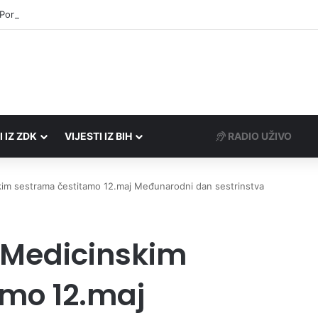
 Porezne uprave FBiH na području ZDK izvršili 24 inspekcijska nadzora
I IZ ZDK
VIJESTI IZ BIH
RADIO UŽIVO
skim sestrama čestitamo 12.maj Međunarodni dan sestrinstva
– Medicinskim
amo 12.maj