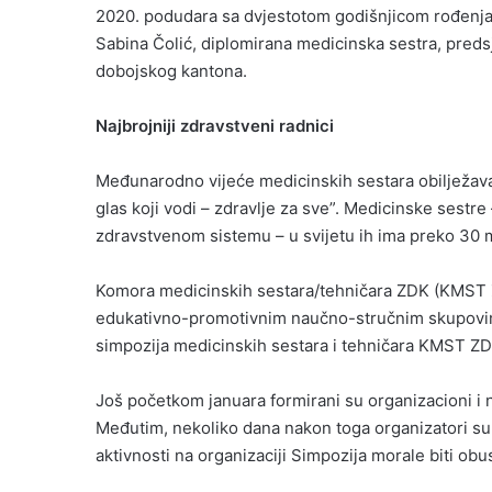
2020. podudara sa dvjestotom godišnjicom rođenja
Sabina Čolić, diplomirana medicinska sestra, pred
dobojskog kantona.
Najbrojniji zdravstveni radnici
Međunarodno vijeće medicinskih sestara obilježav
glas koji vodi – zdravlje za sve”. Medicinske sestre
zdravstvenom sistemu – u svijetu ih ima preko 30 m
Komora medicinskih sestara/tehničara ZDK (KMST Z
edukativno-promotivnim naučno-stručnim skupovima
simpozija medicinskih sestara i tehničara KMST Z
Još početkom januara formirani su organizacioni i n
Međutim, nekoliko dana nakon toga organizatori su
aktivnosti na organizaciji Simpozija morale biti obu