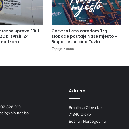
orezne uprave FBiH
Četvrto ljeto zaredom Trg
ZDK izvršili 24
slobode postaje Naše mjesto –
a nadzora
Bingo Ljetno kino Tuzla
prije 2 dana
Adresa
032 828 010
Branilaca Olova bb
radio@bih.net.ba
71340 Olovo
Bosna i Hercegovina