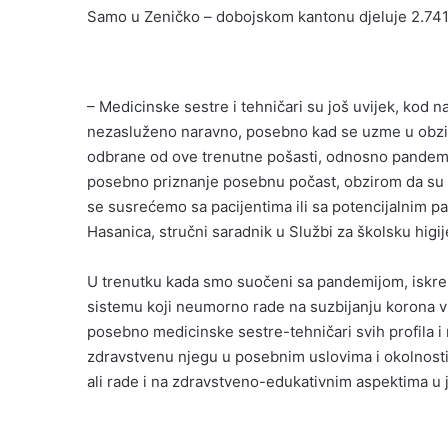
Samo u Zeničko – dobojskom kantonu djeluje 2.741 
– Medicinske sestre i tehničari su još uvijek, kod n
nezasluženo naravno, posebno kad se uzme u obzir da
odbrane od ove trenutne pošasti, odnosno pandemi
posebno priznanje posebnu počast, obzirom da su u
se susrećemo sa pacijentima ili sa potencijalnim pa
Hasanica, stručni saradnik u Službi za školsku higij
U trenutku kada smo suočeni sa pandemijom, iskre
sistemu koji neumorno rade na suzbijanju korona vir
posebno medicinske sestre-tehničari svih profila i
zdravstvenu njegu u posebnim uslovima i okolnostima
ali rade i na zdravstveno-edukativnim aspektima u