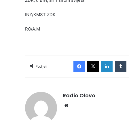
ZDK, u BiH, ali i širom svijeta.
INZ/KMST ZDK
RO/A.M
Facebook
X
LinkedIn
T
Podijeli
Radio Olovo
Website