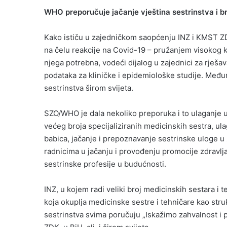
WHO preporučuje jačanje vještina sestrinstva i b
Kako ističu u zajedničkom saopćenju INZ i KMST ZD
na čelu reakcije na Covid-19 – pružanjem visokog kv
njega potrebna, vodeći dijalog u zajednici za rješav
podataka za kliničke i epidemiološke studije. Međun
sestrinstva širom svijeta.
SZO/WHO je dala nekoliko preporuka i to ulaganje u
većeg broja specijaliziranih medicinskih sestra, ula
babica, jačanje i prepoznavanje sestrinske uloge 
radnicima u jačanju i provođenju promocije zdravlja i
sestrinske profesije u budućnosti.
INZ, u kojem radi veliki broj medicinskih sestara i 
koja okuplja medicinske sestre i tehničare kao st
sestrinstva svima poručuju „Iskažimo zahvalnost i