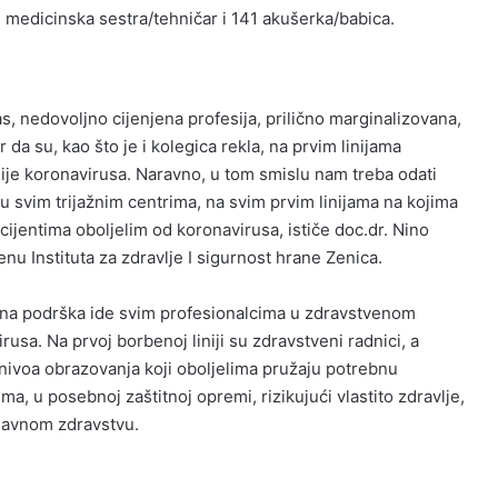
medicinska sestra/tehničar i 141 akušerka/babica.
as, nedovoljno cijenjena profesija, prilično marginalizovana,
 su, kao što je i kolegica rekla, na prvim linijama
je koronavirusa. Naravno, u tom smislu nam treba odati
 svim trijažnim centrima, na svim prvim linijama na kojima
cijentima oboljelim od koronavirusa, ističe doc.dr. Nino
enu Instituta za zdravlje I sigurnost hrane Zenica.
na podrška ide svim profesionalcima u zdravstvenom
usa. Na prvoj borbenoj liniji su zdravstveni radnici, a
 nivoa obrazovanja koji oboljelima pružaju potrebnu
, u posebnoj zaštitnoj opremi, rizikujući vlastito zdravlje,
 javnom zdravstvu.