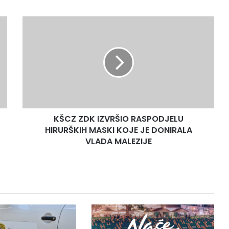
KŠCZ
ZDK
IZVRŠIO
RASPODJELU
HIRURŠKIH
MASKI
KOJE
JE
DONIRALA
KŠCZ ZDK IZVRŠIO RASPODJELU
VLADA
MALEZIJE
HIRURŠKIH MASKI KOJE JE DONIRALA
VLADA MALEZIJE