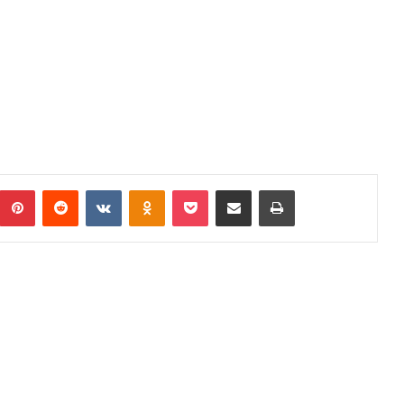
umblr
Pinterest
Reddit
VKontakte
Odnoklassniki
Pocket
Podijeli putem Emaila
Print