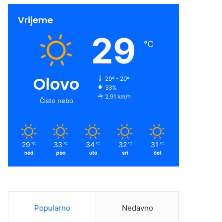
Vrijeme
29
℃
Olovo
29º - 20º
33%
2.91 km/h
Čisto nebo
29
33
34
32
31
℃
℃
℃
℃
℃
ned
pon
uto
sri
čet
Popularno
Nedavno