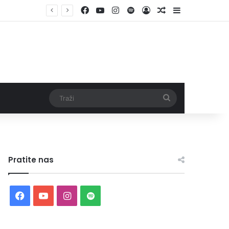
Facebook
YouTube
Instagram
Spotify
Log In
Random Article
Sidebar
Traži
Pratite nas
Facebook
YouTube
Instagram
Spotify