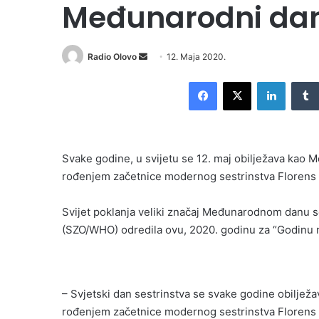
Međunarodni dan
Send
Radio Olovo
12. Maja 2020.
an
Facebook
X
LinkedI
email
Svake godine, u svijetu se 12. maj obilježava kao 
rođenjem začetnice modernog sestrinstva Florens N
Svijet poklanja veliki značaj Međunarodnom danu se
(SZO/WHO) odredila ovu, 2020. godinu za “Godinu m
– Svjetski dan sestrinstva se svake godine obilježa
rođenjem začetnice modernog sestrinstva Florens Na