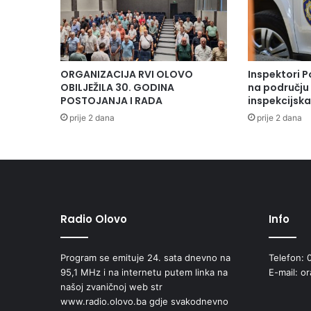
ORGANIZACIJA RVI OLOVO
Inspektori P
OBILJEŽILA 30. GODINA
na području 
POSTOJANJA I RADA
inspekcijsk
prije 2 dana
prije 2 dana
Radio Olovo
Info
Program se emituje 24. sata dnevno na
Telefon: 
95,1 MHz i na internetu putem linka na
E-mail: o
našoj zvaničnoj web str
www.radio.olovo.ba gdje svakodnevno