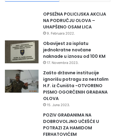
OPSEŽNA POLICIJSKA AKCIJA
NA PODRUČJU OLOVA –
UHAPŠENO OSAM LICA
9. Februara 2022.
Obavijest za isplatu
jednokratne novčane
naknade u iznosu od 100 KM
17. Novembra 2023.
Zašto državne institucije
ignorišu potragu za nestalim
H.F. iz Čuništa -OTVORENO
PISMO OGORČENIH GRAĐANA
OLOVA
15. Juna 2023.
POZIV GRAĐANIMA NA
DOBROVOLJNO UČEŠĆE U
POTRAZI ZA HAMIDOM
FERHATOVIĆEM