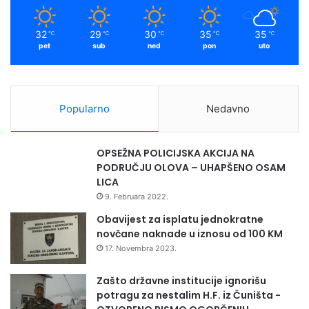
2
pozitivnih pacijenata na
30
Infektivnom odjelu
32
29
30
35
35
℃
℃
℃
℃
℃
pet
sub
ned
pon
uto
Broj hospitaliziranih COVID-19
pozitivnih pacijenata na
3
0
Infektivnom odjelu koji su na
Popularno
Nedavno
respiratornoj podršci
Broj umrlih osoba/pacijenata
4
0
OPSEŽNA POLICIJSKA AKCIJA NA
od COVID-19
PODRUČJU OLOVA – UHAPŠENO OSAM
LICA
9. Februara 2022.
IZVOR: Institut za zdravlje i sigurnost hrane Zenica
Obavijest za isplatu jednokratne
novčane naknade u iznosu od 100 KM
NAPOMENA: Prijavljeni smrtni slučaj u KB Zenica je od
17. Novembra 2023.
19.07.2020. godine (nedjelja).
Zašto državne institucije ignorišu
STATISTIKA FEDERALNOG MINISTARSTVA ZDRAVSTVA
potragu za nestalim H.F. iz Čuništa -