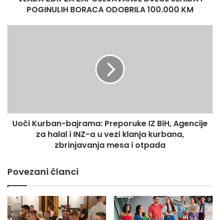
BREZA
2
15
100.000
POGINULIH BORACA ODOBRILA 100.000 KM
KM
DOBOJ JUG
1
6
Uoči
Kurban-
KAKANJ
2
51
bajrama:
Preporuke
MAGLAJ
0
145
IZ
BiH,
OLOVO
0
21
Agencije
za
TEŠANJ
1
221
halal
Uoči Kurban-bajrama: Preporuke IZ BiH, Agencije
USORA
1
6
i
INZ-
za halal i INZ-a u vezi klanja kurbana,
VAREŠ
0
3
a
zbrinjavanja mesa i otpada
u
VISOKO
1
42
vezi
Povezani članci
klanja
ZAVIDOVIĆI
0
31
kurbana,
zbrinjavanja
ZENICA
8
201
mesa
i