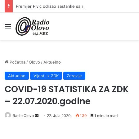
Premijer Pivić održao sastanke sa sindikatima: Plaće prosvjetnih radnika, policije i državnih službenika od 1. jula veće za 10 posto
Meni
Početna
/
Olovo
/
Aktuelno
Aktuelno
Vijesti iz ZDK
Zdravlje
COVID-19 STATISTIKA ZA ZDK
– 22.07.2020.godine
Send
Radio Olovo
22. Jula 2020.
130
1 minute read
an
email