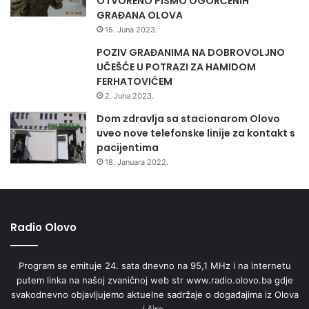
OTVORENO PISMO OGORČENIH
GRAĐANA OLOVA
15. Juna 2023.
IZVOR: Federalno ministarstvo zdravstva (
www.covid-
POZIV GRAĐANIMA NA DOBROVOLJNO
19.ba
)
UČEŠĆE U POTRAZI ZA HAMIDOM
FERHATOVIĆEM
Pozivamo građane da se pridržavaju uputa i mjera kriznih
2. Juna 2023.
štabova, a sve one koji obnašaju funkcije vlasti na
Dom zdravlja sa stacionarom Olovo
angažman, solidarnost i službu narodu.
uveo nove telefonske linije za kontakt s
pacijentima
Borimo se za zdravlje svakog čovjeka, borimo se za
18. Januara 2022.
svako radno mjesto.Samo zajedno možemo pobijediti!
VLADA ZENIČKO-DOBOJSKOG KANTONA
Radio Olovo
Program se emituje 24. sata dnevno na 95,1 MHz i na internetu
putem linka na našoj zvaničnoj web str www.radio.olovo.ba gdje
svakodnevno objavljujemo aktuelne sadržaje o događajima iz Olova
i šire.