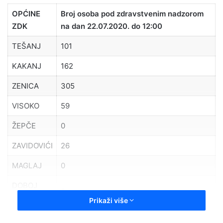
OPĆINE
Broj osoba pod zdravstvenim nadzorom
ZDK
na dan 22.07.2020. do 12:00
TEŠANJ
101
KAKANJ
162
ZENICA
305
VISOKO
59
ŽEPČE
0
ZAVIDOVIĆI
26
MAGLAJ
0
DOBOJ
2
JUG
Prikaži više
OLOVO
16