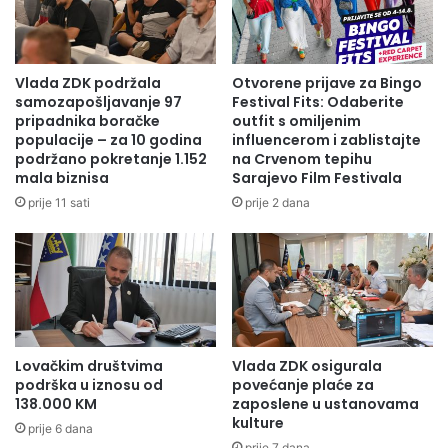
ŽEPČE
0
31
otpada
UKUPNO ZDK
16
773
Vlada ZDK podržala
Otvorene prijave za Bingo
samozapošljavanje 97
Festival Fits: Odaberite
IZVOR: Institut za zdravlje i sigurnost hrane Zenica
pripadnika boračke
outfit s omiljenim
populacije – za 10 godina
influencerom i zablistajte
podržano pokretanje 1.152
na Crvenom tepihu
Pregled stanja
mala biznisa
Sarajevo Film Festivala
COVID-19 infekcije
prije 11 sati
prije 2 dana
u ZDK –
Kantonalna
bolnica Zenica
Broj pacijenata u izolatoriju /
1
0
depadensu Infektivnog odjela
Lovačkim društvima
Vlada ZDK osigurala
Broj hospitaliziranih COVID-
podrška u iznosu od
povećanje plaće za
2
19 pozitivnih pacijenata na
44
138.000 KM
zaposlene u ustanovama
kulture
Infektivnom odjelu
prije 6 dana
prije 7 dana