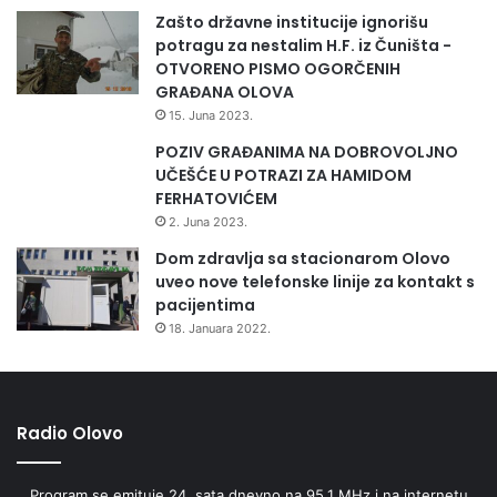
Zašto državne institucije ignorišu
potragu za nestalim H.F. iz Čuništa -
OTVORENO PISMO OGORČENIH
GRAĐANA OLOVA
15. Juna 2023.
POZIV GRAĐANIMA NA DOBROVOLJNO
UČEŠĆE U POTRAZI ZA HAMIDOM
FERHATOVIĆEM
2. Juna 2023.
Dom zdravlja sa stacionarom Olovo
uveo nove telefonske linije za kontakt s
pacijentima
18. Januara 2022.
Radio Olovo
Program se emituje 24. sata dnevno na 95,1 MHz i na internetu