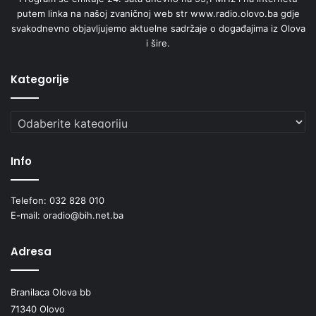
putem linka na našoj zvaničnoj web str www.radio.olovo.ba gdje
svakodnevno objavljujemo aktuelne sadržaje o događajima iz Olova
i šire.
Kategorije
Kategorije
Info
Telefon: 032 828 010
E-mail: oradio@bih.net.ba
Adresa
Branilaca Olova bb
71340 Olovo