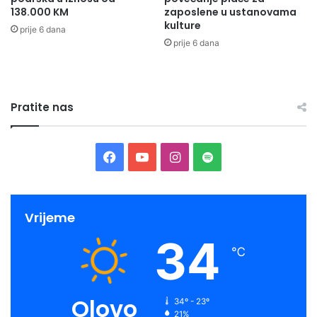
138.000 KM
zaposlene u ustanovama
kulture
prije 6 dana
prije 6 dana
Pratite nas
Facebook
YouTube
Instagram
Spotify
Vrijeme
34
℃
Olovo
34º - 23º
21%