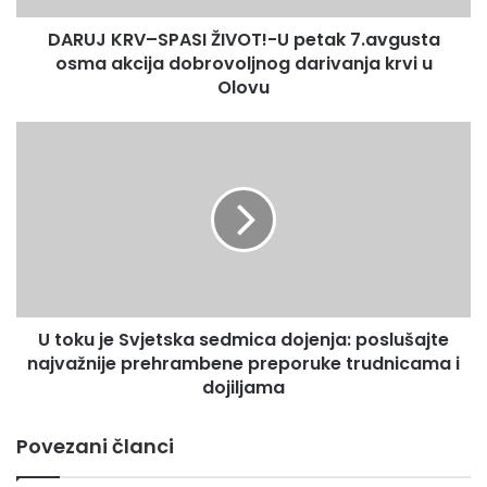
akcija
DARUJ KRV–SPASI ŽIVOT!-U petak 7.avgusta
dobrovoljnog
darivanja
osma akcija dobrovoljnog darivanja krvi u
krvi
Olovu
u
Olovu
U
toku
je
Svjetska
sedmica
dojenja:
poslušajte
najvažnije
prehrambene
U toku je Svjetska sedmica dojenja: poslušajte
preporuke
trudnicama
najvažnije prehrambene preporuke trudnicama i
i
dojiljama
dojiljama
Povezani članci