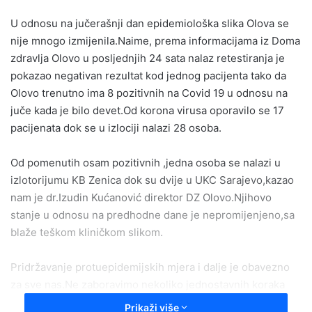
email
U odnosu na jučerašnji dan epidemiološka slika Olova se
nije mnogo izmijenila.Naime, prema informacijama iz Doma
zdravlja Olovo u posljednjih 24 sata nalaz retestiranja je
pokazao negativan rezultat kod jednog pacijenta tako da
Olovo trenutno ima 8 pozitivnih na Covid 19 u odnosu na
juče kada je bilo devet.Od korona virusa oporavilo se 17
pacijenata dok se u izlociji nalazi 28 osoba.
Od pomenutih osam pozitivnih ,jedna osoba se nalazi u
izlotorijumu KB Zenica dok su dvije u UKC Sarajevo,kazao
nam je dr.Izudin Kućanović direktor DZ Olovo.Njihovo
stanje u odnosu na predhodne dane je nepromijenjeno,sa
blaže teškom kliničkom slikom.
Pridržavanje protuepidemijskih mjera i dalje je obavezno
za sve nas.Ne zaboravimo nekoliko jednostavnih koraka
,držanje fizičke i socijalne distance,pranje ruku i nošenje
Prikaži više