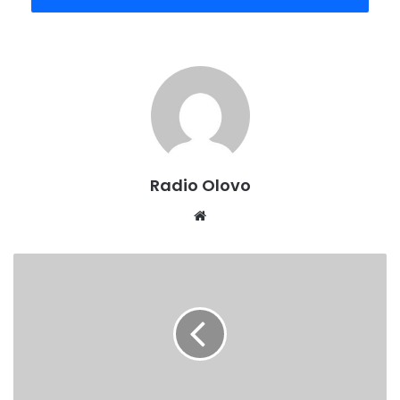
maske.Ni jedan organizam nije isti i ne znamo kako će
reagovati ukoliko se zarazimo, zato je preventiva najbolji
način da pokušamo da sačuvamo svoje i zdravlje ljudi oko
nas.
Radio Olovo
Website
DARUJ
KRV–
SPASI
ŽIVOT!-
U
petak
7.avgusta
osma