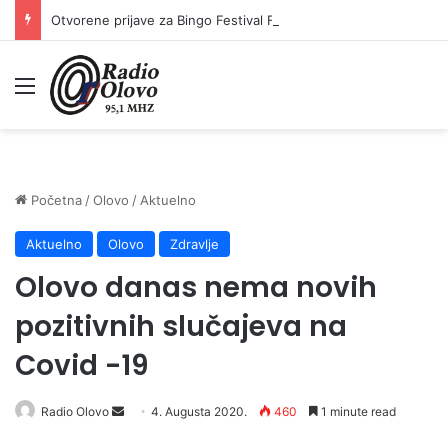
Otvorene prijave za Bingo Festival Fits: Odaberite outfit s omiljenim influencerom i zablistajte na Crvenom tepihu Sarajevo Film Festivala
Meni
Početna
/
Olovo
/
Aktuelno
Aktuelno
Olovo
Zdravlje
Olovo danas nema novih
pozitivnih slučajeva na
Covid -19
Send
Radio Olovo
4. Augusta 2020.
460
1 minute read
an