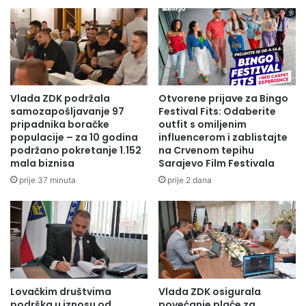
Vlada ZDK podržala
Otvorene prijave za Bingo
samozapošljavanje 97
Festival Fits: Odaberite
pripadnika boračke
outfit s omiljenim
populacije – za 10 godina
influencerom i zablistajte
podržano pokretanje 1.152
na Crvenom tepihu
mala biznisa
Sarajevo Film Festivala
prije 37 minuta
prije 2 dana
Lovačkim društvima
Vlada ZDK osigurala
podrška u iznosu od
povećanje plaće za