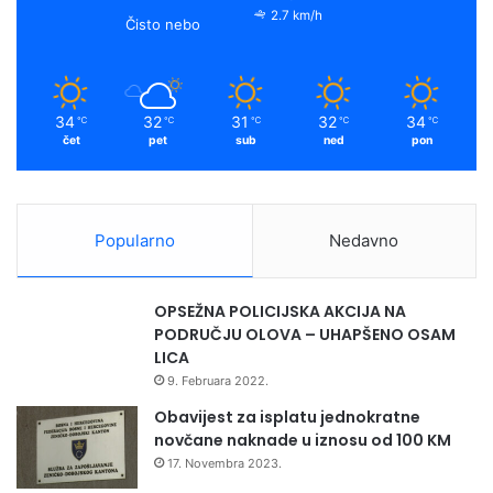
2.7 km/h
Čisto nebo
34
32
31
32
34
℃
℃
℃
℃
℃
čet
pet
sub
ned
pon
Popularno
Nedavno
OPSEŽNA POLICIJSKA AKCIJA NA
PODRUČJU OLOVA – UHAPŠENO OSAM
LICA
9. Februara 2022.
Obavijest za isplatu jednokratne
novčane naknade u iznosu od 100 KM
17. Novembra 2023.