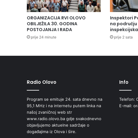
ORGANIZACIJA RVI OLOVO
Inspektori P
OBILJEŽILA 30. GODINA
na području 
POSTOJANJA I RADA
inspekcijsk
prije 24 minute
prije 2 sata
Radio Olovo
Info
Program se emituje 24. sata dnevno na
Telefon: 
95,1 MHz i na internetu putem linka na
E-mail: o
našoj zvaničnoj web str
www.radio.olovo.ba gdje svakodnevno
objavljujemo aktuelne sadržaje o
događajima iz Olova i šire.