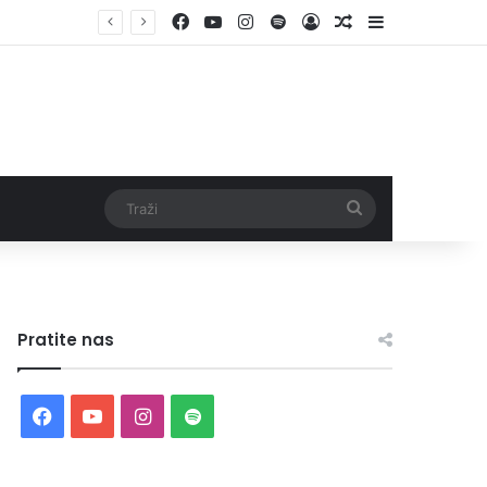
Facebook
YouTube
Instagram
Spotify
Log In
Random Article
Sidebar
Traži
Pratite nas
Facebook
YouTube
Instagram
Spotify