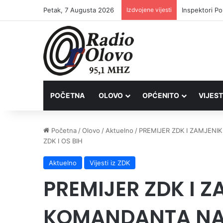
Petak, 7 Augusta 2026
Izdvojene vijesti
Inspektori Po
POČETNA
OLOVO
OPĆENITO
VIJEST
Početna
/
Olovo
/
Aktuelno
/
PREMIJER ZDK I ZAMJENI
ZDK I OS BIH
Aktuelno
Vijesti iz ZDK
PREMIJER ZDK I 
KOMANDANTA NA