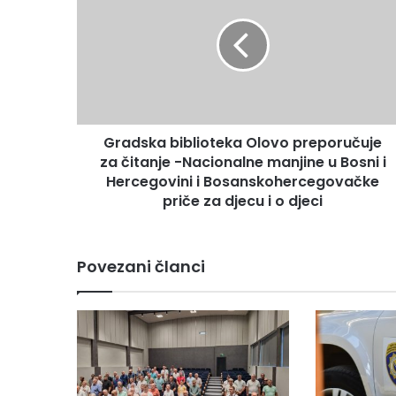
Olovo
preporučuje
za
čitanje
-
Nacionalne
manjine
Gradska biblioteka Olovo preporučuje
u
Bosni
za čitanje -Nacionalne manjine u Bosni i
i
Hercegovini i Bosanskohercegovačke
Hercegovini
priče za djecu i o djeci
i
Bosanskohercegovačke
priče
Povezani članci
za
djecu
i
o
djeci