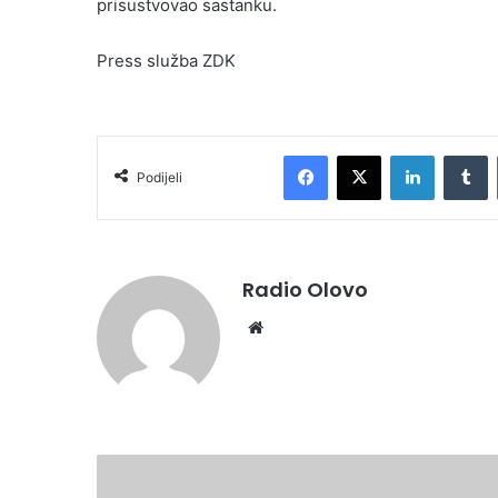
prisustvovao sastanku.
Press služba ZDK
Facebook
X
LinkedIn
T
Podijeli
Radio Olovo
Website
Gradska
biblioteka