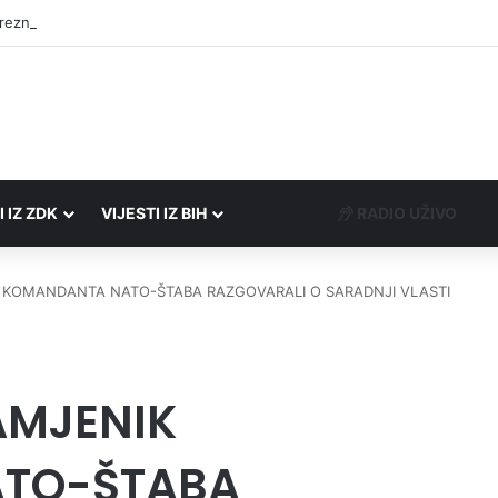
rezne uprave FBiH na području ZDK izvršili 24 inspekcijska nadzora
I IZ ZDK
VIJESTI IZ BIH
RADIO UŽIVO
K KOMANDANTA NATO-ŠTABA RAZGOVARALI O SARADNJI VLASTI
ZAMJENIK
TO-ŠTABA