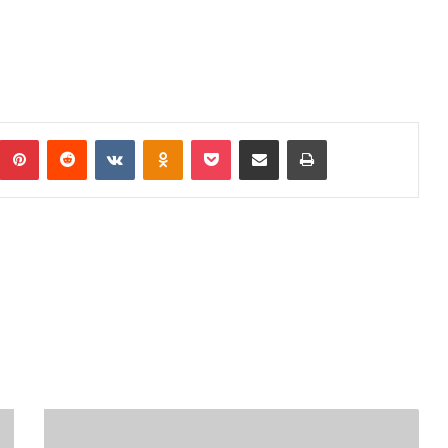
umblr
Pinterest
Reddit
VKontakte
Odnoklassniki
Pocket
Podijeli putem Emaila
Print
COVID-
19