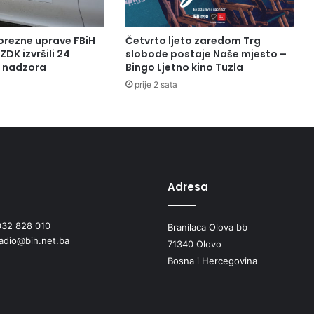
orezne uprave FBiH
Četvrto ljeto zaredom Trg
ZDK izvršili 24
slobode postaje Naše mjesto –
a nadzora
Bingo Ljetno kino Tuzla
prije 2 sata
Adresa
032 828 010
Branilaca Olova bb
radio@bih.net.ba
71340 Olovo
Bosna i Hercegovina