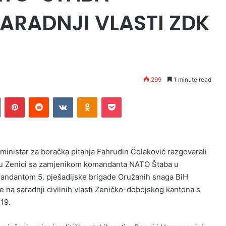
ARADNJI VLASTI ZDK
299
1 minute read
n
Tumblr
Pinterest
Reddit
VKontakte
Odnoklassniki
Pocket
inistar za boračka pitanja Fahrudin Čolaković razgovarali
 u Zenici sa zamjenikom komandanta NATO Štaba u
ndantom 5. pješadijske brigade Oružanih snaga BiH
e na saradnji civilnih vlasti Zeničko-dobojskog kantona s
19.