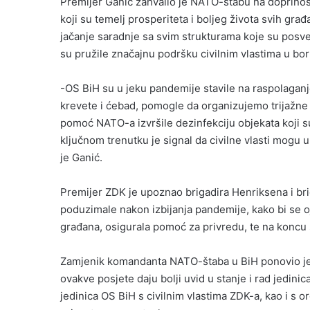
Premijer Ganić zahvalio je NATO-štabu na doprinosu 
koji su temelj prosperiteta i boljeg života svih građ
jačanje saradnje sa svim strukturama koje su posve
su pružile značajnu podršku civilnim vlastima u bo
-OS BiH su u jeku pandemije stavile na raspolaganje
krevete i ćebad, pomogle da organizujemo trijažne
pomoć NATO-a izvršile dezinfekciju objekata koji s
ključnom trenutku je signal da civilne vlasti mogu 
je Ganić.
Premijer ZDK je upoznao brigadira Henriksena i brig
poduzimale nakon izbijanja pandemije, kako bi se oja
građana, osigurala pomoć za privredu, te na koncu 
Zamjenik komandanta NATO-štaba u BiH ponovio je
ovakve posjete daju bolji uvid u stanje i rad jedini
jedinica OS BiH s civilnim vlastima ZDK-a, kao i s o