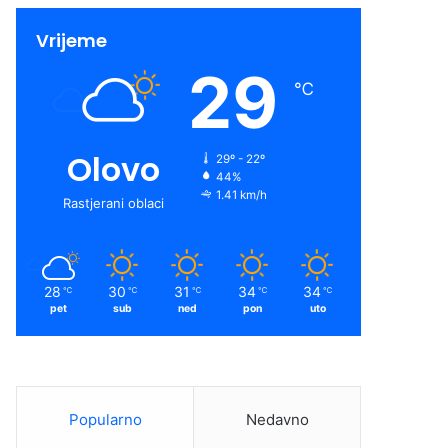
Vrijeme
29
℃
Olovo
29º - 22º
44%
1.41 km/h
Rastjerani oblaci
28
30
31
34
34
℃
℃
℃
℃
℃
pet
sub
ned
pon
uto
Popularno
Nedavno