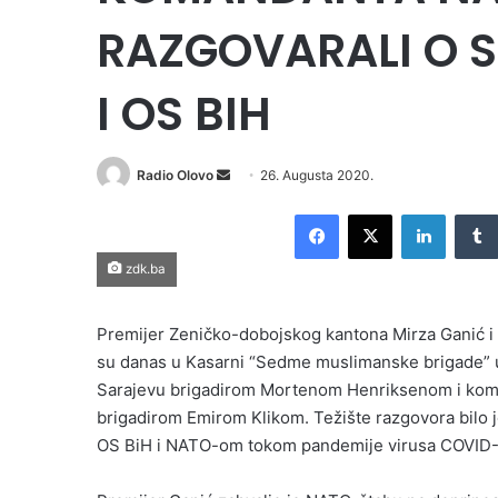
RAZGOVARALI O S
I OS BIH
Send
Radio Olovo
26. Augusta 2020.
an
Facebook
X
LinkedI
email
zdk.ba
Premijer Zeničko-dobojskog kantona Mirza Ganić i m
su danas u Kasarni “Sedme muslimanske brigade”
Sarajevu brigadirom Mortenom Henriksenom i koma
brigadirom Emirom Klikom. Težište razgovora bilo j
OS BiH i NATO-om tokom pandemije virusa COVID-