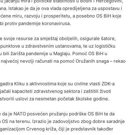
jačanju mira i političke stabilnosti u Bosni i Hercegovini,
ana. Istakao je da je ova vlada opredijeljena za uspostavu i
ćene miru, razvoju i prosperitetu, a posebno OS BiH koje
rbi protiv pandemije koronavirusa.
 svoje resurse za smještaj oboljelih, osigurale šatore,
 punktove u zdravstvenim ustanovama, te uz logističku
u bili žarišta pandemije u Maglaju. Pomoć OS BiH u
u najvećoj nevolji računati na pomoć Oružanih snaga – rekao
adira Kliku s aktivnostima koje su civilne vlasti ZDK-a
čali kapaciteti zdravstvenog sektora i zaštitili životi
stvorili uslovi za nesmetan početak školske godine.
 da je NATO posvećen pružanju podrške OS BiH te da
ca OS na terenu. Izrazio je zadovoljstvo zbog dobre saradnje
rganizacijom Crvenog križa, čiji je predstavnik također