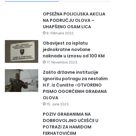
OPSEŽNA POLICIJSKA AKCIJA
NA PODRUČJU OLOVA –
UHAPŠENO OSAM LICA
9. Februara 2022.
Obavijest za isplatu
jednokratne novčane
naknade u iznosu od 100 KM
17. Novembra 2023.
Zašto državne institucije
ignorišu potragu za nestalim
H.F. iz Čuništa -OTVORENO
PISMO OGORČENIH GRAĐANA
OLOVA
15. Juna 2023.
POZIV GRAĐANIMA NA
DOBROVOLJNO UČEŠĆE U
POTRAZI ZA HAMIDOM
FERHATOVIĆEM