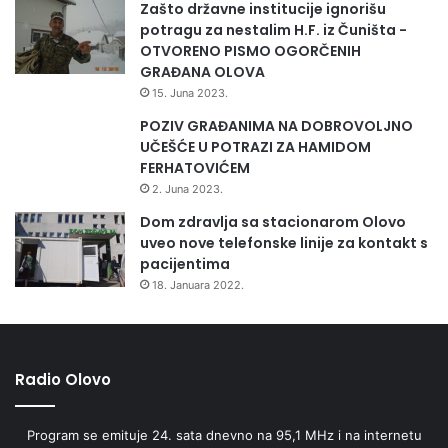
Zašto državne institucije ignorišu
potragu za nestalim H.F. iz Čuništa -
OTVORENO PISMO OGORČENIH
GRAĐANA OLOVA
15. Juna 2023.
POZIV GRAĐANIMA NA DOBROVOLJNO
UČEŠĆE U POTRAZI ZA HAMIDOM
FERHATOVIĆEM
2. Juna 2023.
Dom zdravlja sa stacionarom Olovo
uveo nove telefonske linije za kontakt s
pacijentima
18. Januara 2022.
Radio Olovo
Program se emituje 24. sata dnevno na 95,1 MHz i na internetu