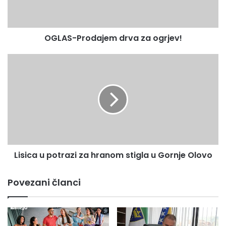
OGLAS-Prodajem drva za ogrjev!
Lisica
u
potrazi
za
hranom
stigla
u
Gornje
Olovo
Lisica u potrazi za hranom stigla u Gornje Olovo
Povezani članci