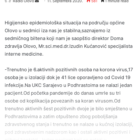
Send
Radio Olovo
11. Septembra 2020.
581
1 minute read
an
email
Higijensko epidemiološka situacija na području općine
Olovo u sedmici iza nas je stabilna,saznajemo iz
sedmičnog biltena koji nam je saopštio direktor Doma
zdravlja Olovo, Mr.sci.med.dr.Izudin Kućanović specijalista
interne medicine.
-Trenutno je 6.aktivnih pozitivnih osoba na korona virus,17
osoba je u izolaciji dok je 41 lice oporavljeno od Covid 19
infekcije.Na UKC Sarajevo u Podhrastoima se nalazi jedan
pacijent.Od početka pandemije do danas umrle su tri
osobe od koplikacija povezanih sa koran virusom.Od
trenutno aktivnih šest pozitivnih dvoje je bilo smješteno u
Podhrastovima a zatim otpušteno zbog poboljšanja
zdravstvenog stanja i trenutno se nalaze u kućnoj izolaciji,
pod zdravstvenim nadzorom kao i ostali aktivni pozitivni i
njihovi kontakti. Jedan pacijent koji se nalazi u