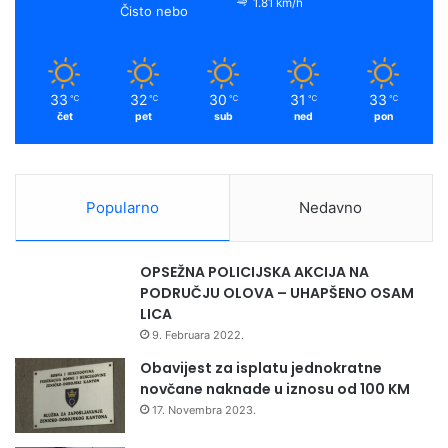
1.81 km/h
Čisto nebo
33
32
30
31
33
℃
℃
℃
℃
℃
čet
pet
sub
ned
pon
Popularno
Nedavno
OPSEŽNA POLICIJSKA AKCIJA NA
PODRUČJU OLOVA – UHAPŠENO OSAM
LICA
9. Februara 2022.
Obavijest za isplatu jednokratne
novčane naknade u iznosu od 100 KM
17. Novembra 2023.