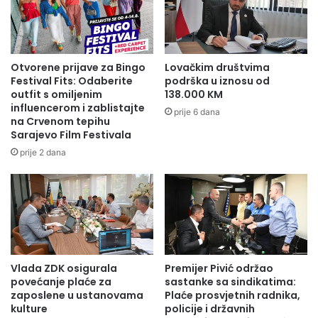
Otvorene prijave za Bingo
Lovačkim društvima
Festival Fits: Odaberite
podrška u iznosu od
outfit s omiljenim
138.000 KM
influencerom i zablistajte
prije 6 dana
na Crvenom tepihu
Sarajevo Film Festivala
prije 2 dana
Vlada ZDK osigurala
Premijer Pivić održao
povećanje plaće za
sastanke sa sindikatima:
zaposlene u ustanovama
Plaće prosvjetnih radnika,
kulture
policije i državnih