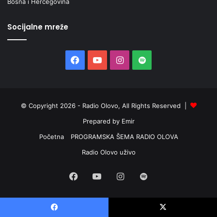
Bosna i Hercegovina
Socijalne mreže
Facebook
YouTube
Instagram
Spotify
© Copyright 2026 - Radio Olovo, All Rights Reserved |
Prepared by Emir
Početna
PROGRAMSKA ŠEMA RADIO OLOVA
Radio Olovo uživo
Facebook
YouTube
Instagram
Spotify
Facebook
X