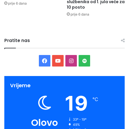
službenika od 1. jula veće za
prije 6 dana
10 posto
prije 6 dana
Pratite nas
Facebook
YouTube
Instagram
Spotify
Vrijeme
19
℃
Olovo
33º - 19º
49%