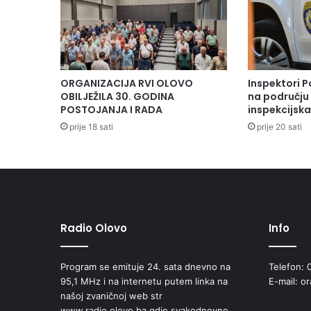
ORGANIZACIJA RVI OLOVO
Inspektori P
OBILJEŽILA 30. GODINA
na području 
POSTOJANJA I RADA
inspekcijsk
prije 18 sati
prije 20 sati
Radio Olovo
Info
Program se emituje 24. sata dnevno na
Telefon: 
95,1 MHz i na internetu putem linka na
E-mail: o
našoj zvaničnoj web str
www.radio.olovo.ba gdje svakodnevno