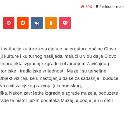
500
2 minutes read
n
Tumblr
Pinterest
Reddit
VKontakte
Odnoklassniki
Pocket
institucija kulture koja djeluje na prostoru općine Olovo
 kulture i kulturnog naslijeđa.Imajući u vidu da je Olovo
jom projekta izgradnje zgrade i otvaranjem Zavičajnog
rijske i tradicijske vrijednosti. Muzeji su temeljne
Objektiviziraju se u nastojanju da se za sadašnje i buduće
o civilizacijskog razvoja (ekonomskog,
lika. Nakon završetka izgradnje zgrade muzeja, poduzete
ađe te historijiskih podataka.Muzej je podjeljen u četiri