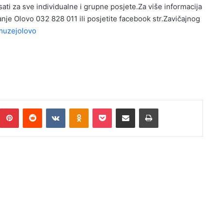
ti za sve individualne i grupne posjete.Za više informacija
sanje Olovo 032 828 011 ili posjetite facebook str.Zavičajnog
muzejolovo
umblr
Pinterest
Reddit
VKontakte
Odnoklassniki
Pocket
Podijeli putem Emaila
Print