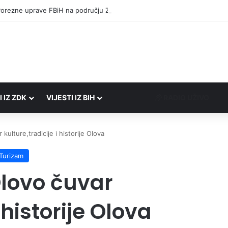
Porezne uprave FBiH na području ZDK izvršili 24 inspekcijska nadzora
I IZ ZDK
VIJESTI IZ BIH
RADIO UŽIVO
kulture,tradicije i historije Olova
Turizam
Olovo čuvar
 historije Olova