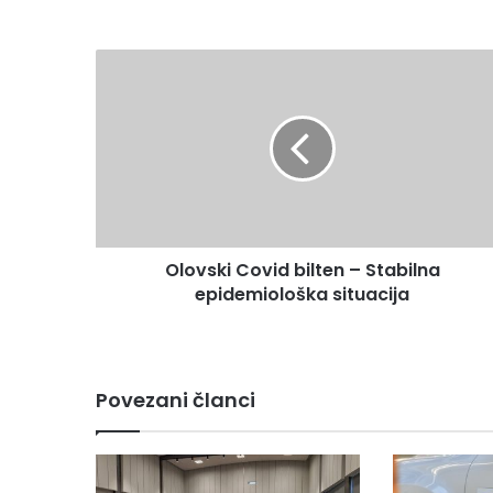
Olovski
Covid
bilten
–
Stabilna
epidemiološka
situacija
Olovski Covid bilten – Stabilna
epidemiološka situacija
Povezani članci