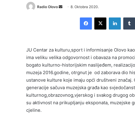
Send
Radio Olovo
8. Oktobra 2020.
an
Facebook
X
LinkedI
email
JU Centar za kulturu,sport i informisanje Olovo kao 
ima veliku velika odgovornost i obavaza na promociji
bogato kulturno-historijskim naslijeđem, realizaci
muzeja 2016.godine, otrgnut je od zaborava dio histo
ustanove kulture koje imaju opći društveni značaj. 
generacije sačuva muzejska građa kao svjedočanstv
kulturnog,obrazovnog,vjerskog i svakog drugog ob
su aktivnost na prikupljanju eksponata, muzejske gr
cjeline.