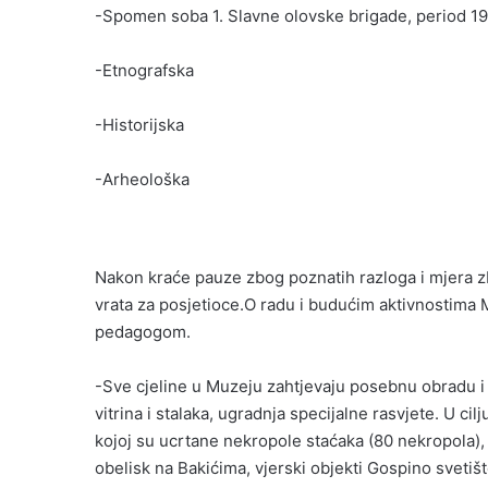
-Spomen soba 1. Slavne olovske brigade, period 1
-Etnografska
-Historijska
-Arheološka
Nakon kraće pauze zbog poznatih razloga i mjera z
vrata za posjetioce.O radu i budućim aktivnostima
pedagogom.
-Sve cjeline u Muzeju zahtjevaju posebnu obradu i
vitrina i stalaka, ugradnja specijalne rasvjete. U cil
kojoj su ucrtane nekropole staćaka (80 nekropola),
obelisk na Bakićima, vjerski objekti Gospino svetišt