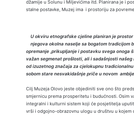
džamije u Solunu i Miljevićima itd. Planirana je i p
stalne postavke, Muzej ima i prostoriju za povreme
U okviru etnografske cjeline planiran je prosto
njegova okolna naselje sa bogatom tradicijom b
opremanje ,prikupljanje i postavku svega onoga š
važan segmenat prošlosti, ali i sadašnjosti našeg 
od izuzetnog značaja za cjelokupnu tradicionalnu
sobom stare nesvakidašnje priče u novom ambij
Cilj Muzeja Olovo jeste objediniti sve ono što predstav
smjernicu prema prosperitetu i budućnosti. Osim va
integralni i kulturni sistem koji će posjetitelja uput
vrši i odgojno-obrazovnu ulogu u društvu u kojem d