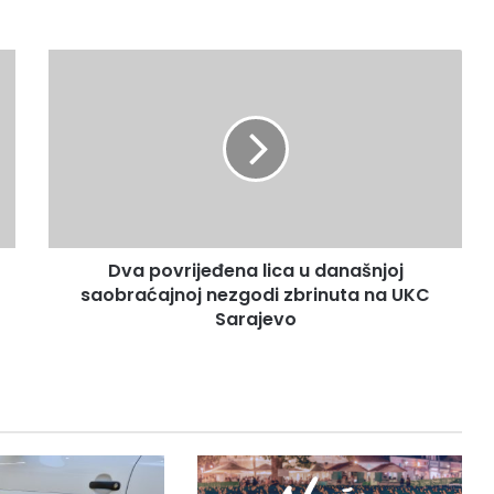
Dva
povrijeđena
lica
u
današnjoj
saobraćajnoj
nezgodi
zbrinuta
na
Dva povrijeđena lica u današnjoj
UKC
Sarajevo
saobraćajnoj nezgodi zbrinuta na UKC
Sarajevo