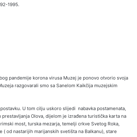
992-1995.
bog pandemije korona virusa Muzej je ponovo otvorio svoja
 Muzeja razgovarali smo sa Sanelom Kaikčija muzejskim
 postavku. U tom cilju uskoro slijedi nabavka postamenata,
ju prestavljanja Olova, dijelom je izrađena turistička karta na
 rimski most, turska mezarja, temelji crkve Svetog Roka,
e ( od nastarijih marijanskih svetišta na Balkanu), stare