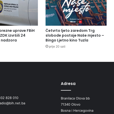
orezne uprave FBiH
Četvrto ljeto zaredom Trg
ZDK izvršili 24
slobode postaje Naše mjesto –
a nadzora
Bingo Ljetno kino Tuzla
prije 20 sati
Adresa
032 828 010
Branilaca Olova bb
radio@bih.net.ba
71340 Olovo
Bosna i Hercegovina