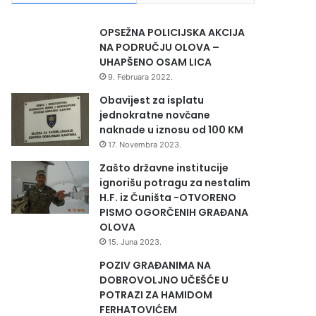
OPSEŽNA POLICIJSKA AKCIJA
NA PODRUČJU OLOVA –
UHAPŠENO OSAM LICA
9. Februara 2022.
Obavijest za isplatu
jednokratne novčane
naknade u iznosu od 100 KM
17. Novembra 2023.
Zašto državne institucije
ignorišu potragu za nestalim
H.F. iz Čuništa -OTVORENO
PISMO OGORČENIH GRAĐANA
OLOVA
15. Juna 2023.
POZIV GRAĐANIMA NA
DOBROVOLJNO UČEŠĆE U
POTRAZI ZA HAMIDOM
FERHATOVIĆEM