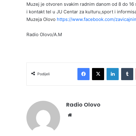
Muzej je otvoren svakim radnim danom od 8 do 16 sa
i kontakt tel u JU Centar za kulturu,sport i informi
Muzeja Olovo
https://www.facebook.com/zavicajni
Radio Olovo/A.M
Facebook
X
LinkedIn
T
Podijeli
Radio Olovo
Website