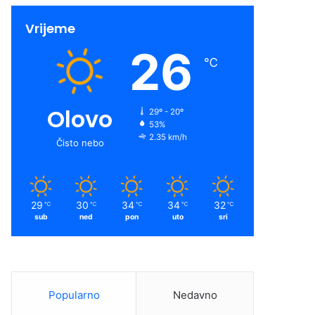
Vrijeme
26
℃
Olovo
29º - 20º
53%
2.35 km/h
Čisto nebo
29
30
34
34
32
℃
℃
℃
℃
℃
sub
ned
pon
uto
sri
Popularno
Nedavno