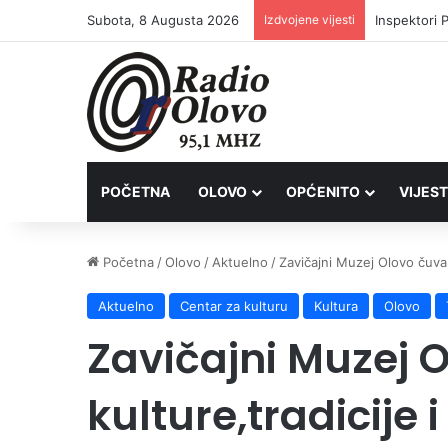
Subota, 8 Augusta 2026
Izdvojene vijesti
Inspektori 
POČETNA
OLOVO
OPĆENITO
VIJEST
Početna
/
Olovo
/
Aktuelno
/
Zavičajni Muzej Olovo čuvar 
Aktuelno
Centar za kulturu
Kultura
Olovo
Zavičajni Muzej 
kulture,tradicije i