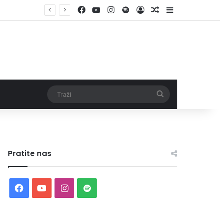
Facebook
YouTube
Instagram
Spotify
Log In
Random Article
Sidebar
Traži
Pratite nas
Facebook
YouTube
Instagram
Spotify