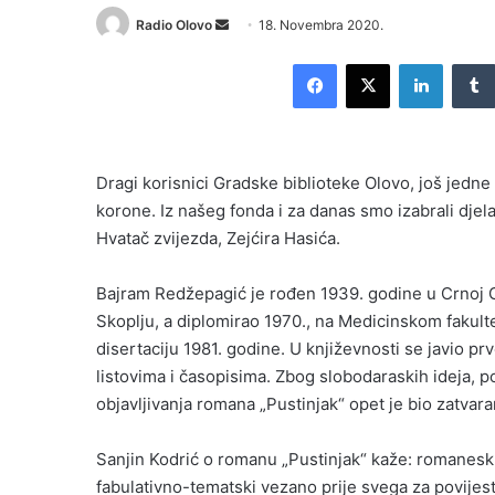
Send
Radio Olovo
18. Novembra 2020.
an
Facebook
X
LinkedI
email
Dragi korisnici Gradske biblioteke Olovo, još jedn
korone. Iz našeg fonda i za danas smo izabrali djel
Hvatač zvijezda, Zejćira Hasića.
Bajram Redžepagić je rođen 1939. godine u Crnoj Go
Skoplju, a diplomirao 1970., na Medicinskom fakult
disertaciju 1981. godine. U književnosti se javio pr
listovima i časopisima. Zbog slobodaraskih ideja, po
objavljivanja romana „Pustinjak“ opet je bio zatvara
Sanjin Kodrić o romanu „Pustinjak“ kaže: romanes
fabulativno-tematski vezano prije svega za povijest,