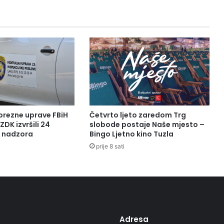
orezne uprave FBiH
Četvrto ljeto zaredom Trg
ZDK izvršili 24
slobode postaje Naše mjesto –
a nadzora
Bingo Ljetno kino Tuzla
prije 8 sati
Adresa