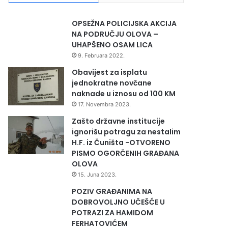
OPSEŽNA POLICIJSKA AKCIJA
NA PODRUČJU OLOVA –
UHAPŠENO OSAM LICA
9. Februara 2022.
Obavijest za isplatu
jednokratne novčane
naknade u iznosu od 100 KM
17. Novembra 2023.
Zašto državne institucije
ignorišu potragu za nestalim
H.F. iz Čuništa -OTVORENO
PISMO OGORČENIH GRAĐANA
OLOVA
15. Juna 2023.
POZIV GRAĐANIMA NA
DOBROVOLJNO UČEŠĆE U
POTRAZI ZA HAMIDOM
FERHATOVIĆEM