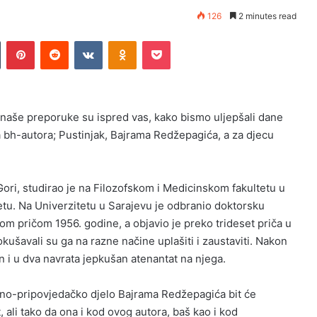
126
2 minutes read
n
Tumblr
Pinterest
Reddit
VKontakte
Odnoklassniki
Pocket
e naše preporuke su ispred vas, kako bismo uljepšali dane
a bh-autora; Pustinjak, Bajrama Redžepagića, a za djecu
ri, studirao je na Filozofskom i Medicinskom fakultetu u
etu. Na Univerzitetu u Sarajevu je odbranio doktorsku
vom pričom 1956. godine, a objavio je preko trideset priča u
kušavali su ga na razne načine uplašiti i zaustaviti. Nakon
n i u dva navrata jepkušan atenantat na njega.
kno-pripovjedačko djelo Bajrama Redžepagića bit će
 ali tako da ona i kod ovog autora, baš kao i kod