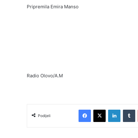
Pripremila Emira Manso
Radio Olovo/A.M
Facebook
X
LinkedIn
T
Podijeli