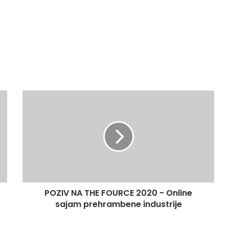
POZIV
NA
THE
FOURCE
2020
-
Online
sajam
prehrambene
POZIV NA THE FOURCE 2020 - Online
industrije
sajam prehrambene industrije