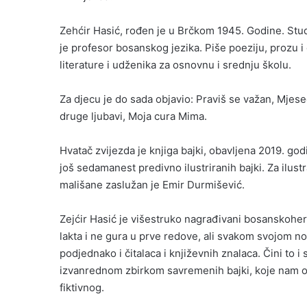
Zehćir Hasić, rođen je u Brčkom 1945. Godine. Studi
je profesor bosanskog jezika. Piše poeziju, prozu i
literature i udženika za osnovnu i srednju školu.
Za djecu je do sada objavio: Praviš se važan, Mjesec, 
druge ljubavi, Moja cura Mima.
Hvatač zvijezda je knjiga bajki, obavljena 2019. go
još sedamanest predivno ilustriranih bajki. Za ilustr
mališane zaslužan je Emir Durmišević.
Zejćir Hasić je višestruko nagrađivani bosanskoherc
lakta i ne gura u prve redove, ali svakom svojom n
podjednako i čitalaca i književnih znalaca. Čini to 
izvanrednom zbirkom savremenih bajki, koje nam ot
fiktivnog.