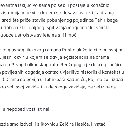
evantna isključivo sama po sebi i postaje u konačnici
gzistencijalni okvir u kojem se dešava uvijek ista drama
u središte priče stavlja pobunjenog pojedinca Tahir-bega
bi dobra i zla i daljneg ispitivanja mogućnosti i smisla
uopće ustrojstva svijeta na sili i moći.
eko glavnog lika svog romana Pustinjak želio cijelim svojim
ovijesni okvir u kojem se odvija egzistencijalna drama
pa do Prvog balkanskog rata. Redžepagić je dobro proučio
 povijesnih događaja ocrtao uvjerljivo historijski kontekst u
) Drama se odvija u Tahir-paši Kaduniću, koji ne želi izdati
no voli svoj zavičaj i ljude svoga zavičaja, bez obzira na
, u nepobedivost istine!
zda smo izdvojili slikovnicu Zejćira Hasića, Hvatač