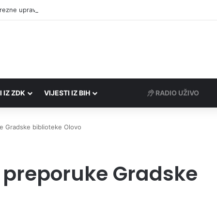
rezne uprave FBiH na području ZDK izvršili 24 inspekcijska nadzora
I IZ ZDK
VIJESTI IZ BIH
RADIO UŽIVO
e Gradske biblioteke Olovo
e preporuke Gradske