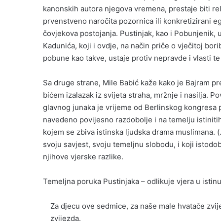
kanonskih autora njegova vremena, prestaje biti rel
prvenstveno naročita pozornica ili konkretizirani e
čovjekova postojanja. Pustinjak, kao i Pobunjenik, 
Kadunića, koji i ovdje, na način priče o vječitoj bori
pobune kao takve, ustaje protiv nepravde i vlasti te 
Sa druge strane, Mile Babić kaže kako je Bajram pr
bićem izalazak iz svijeta straha, mržnje i nasilja. P
glavnog junaka je vrijeme od Berlinskog kongresa 
navedeno povijesno razdobolje i na temelju istinitih
kojem se zbiva istinska ljudska drama muslimana. (…
svoju savjest, svoju temeljnu slobodu, i koji istodob
njihove vjerske razlike.
Temeljna poruka Pustinjaka – odlikuje vjera u istinu
Za djecu ove sedmice, za naše male hvatače zvije
zvijezda.