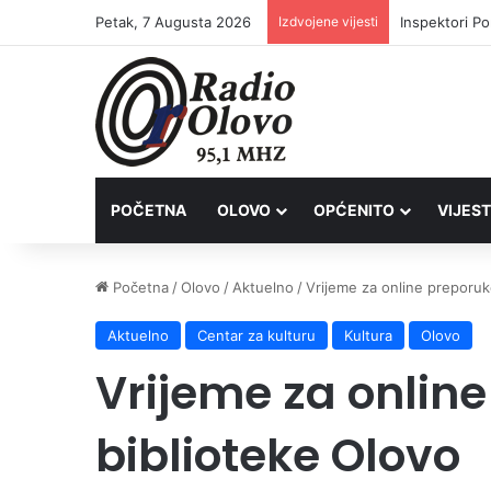
Petak, 7 Augusta 2026
Izdvojene vijesti
Inspektori Po
POČETNA
OLOVO
OPĆENITO
VIJEST
Početna
/
Olovo
/
Aktuelno
/
Vrijeme za online preporuk
Aktuelno
Centar za kulturu
Kultura
Olovo
Vrijeme za onlin
biblioteke Olovo