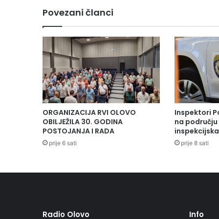
Povezani članci
ORGANIZACIJA RVI OLOVO
Inspektori P
OBILJEŽILA 30. GODINA
na području 
POSTOJANJA I RADA
inspekcijsk
prije 6 sati
prije 8 sati
Radio Olovo
Info