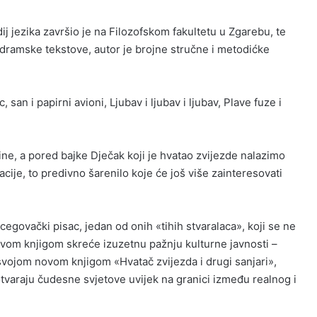
j jezika završio je na Filozofskom fakultetu u Zgarebu, te
 dramske tekstove, autor je brojne stručne i metodićke
san i papirni avioni, Ljubav i ljubav i ljubav, Plave fuze i
dine, a pored bajke Dječak koji je hvatao zvijezde nalazimo
acije, to predivno šarenilo koje će još više zainteresovati
egovački pisac, jedan od onih «tihih stvaralaca», koji se ne
ovom knjigom skreće izuzetnu pažnju kulturne javnosti –
i svojom novom knjigom «Hvatač zvijezda i drugi sanjari»,
varaju čudesne svjetove uvijek na granici između realnog i