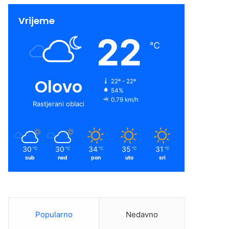
Vrijeme
22
℃
Olovo
22º - 22º
54%
0.79 km/h
Rastjerani oblaci
30
30
34
35
31
℃
℃
℃
℃
℃
sub
ned
pon
uto
sri
Popularno
Nedavno