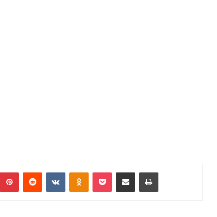
umblr
Pinterest
Reddit
VKontakte
Odnoklassniki
Pocket
Podijeli putem Emaila
Print