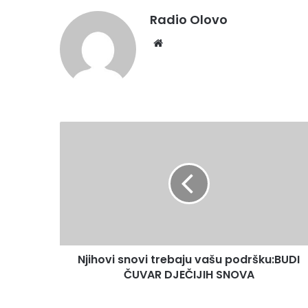
Radio Olovo
Website
Njihovi
snovi
trebaju
vašu
podršku:BUDI
ČUVAR
DJEČIJIH
SNOVA
Njihovi snovi trebaju vašu podršku:BUDI
ČUVAR DJEČIJIH SNOVA