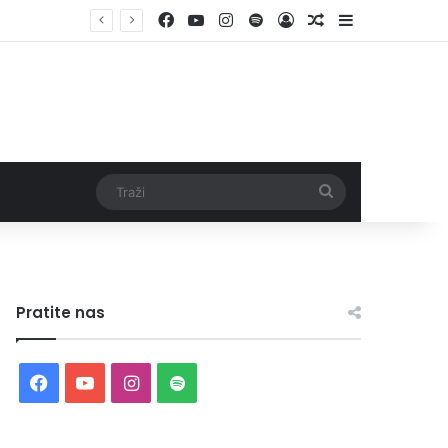
Facebook
YouTube
Instagram
Spotify
Log In
Random Article
Sidebar
Traži
Pratite nas
Facebook
YouTube
Instagram
Spotify