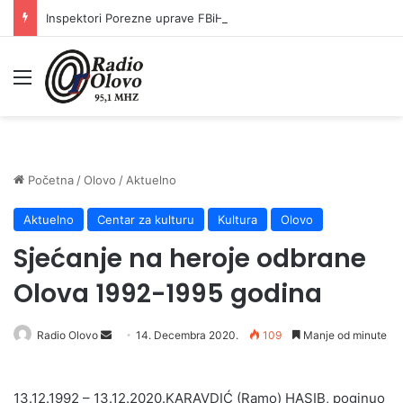
Inspektori Porezne uprave FBiH na području ZDK izvršili 24 inspekcijska nadzora
Meni
Početna
/
Olovo
/
Aktuelno
Aktuelno
Centar za kulturu
Kultura
Olovo
Sjećanje na heroje odbrane
Olova 1992-1995 godina
Send
Radio Olovo
14. Decembra 2020.
109
Manje od minute
an
email
13.12.1992 – 13.12.2020.KARAVDIĆ (Ramo) HASIB, poginuo