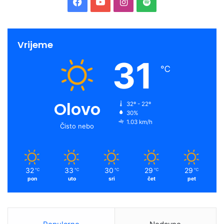
Facebook
YouTube
Instagram
Spotify
Vrijeme
31
℃
Olovo
32º - 22º
30%
1.03 km/h
Čisto nebo
32
33
30
29
29
℃
℃
℃
℃
℃
pon
uto
sri
čet
pet