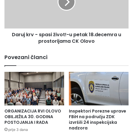
život!-
u
petak
18.decemra
u
Daruj krv - spasi život!-u petak 18.decemra u
prostorijama
CK
prostorijama CK Olovo
Olovo
Povezani članci
ORGANIZACIJA RVI OLOVO
Inspektori Porezne uprave
OBILJEŽILA 30. GODINA
FBiH na području ZDK
POSTOJANJA I RADA
izvršili 24 inspekcijska
nadzora
prije 3 dana