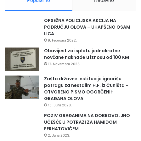
Popularno
Nedavno
OPSEŽNA POLICIJSKA AKCIJA NA
PODRUČJU OLOVA – UHAPŠENO OSAM
LICA
9. Februara 2022.
Obavijest za isplatu jednokratne
novčane naknade u iznosu od 100 KM
17. Novembra 2023.
Zašto državne institucije ignorišu
potragu za nestalim H.F. iz Čuništa -
OTVORENO PISMO OGORČENIH
GRAĐANA OLOVA
15. Juna 2023.
POZIV GRAĐANIMA NA DOBROVOLJNO
UČEŠĆE U POTRAZI ZA HAMIDOM
FERHATOVIĆEM
2. Juna 2023.