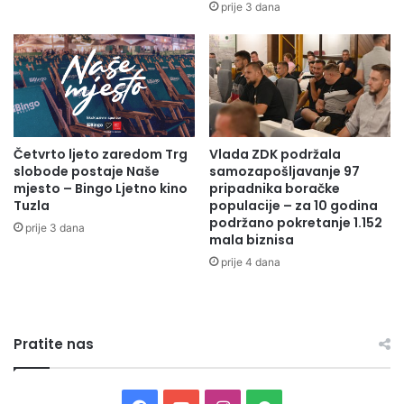
prije 3 dana
Četvrto ljeto zaredom Trg
Vlada ZDK podržala
slobode postaje Naše
samozapošljavanje 97
mjesto – Bingo Ljetno kino
pripadnika boračke
Tuzla
populacije – za 10 godina
podržano pokretanje 1.152
prije 3 dana
mala biznisa
prije 4 dana
Pratite nas