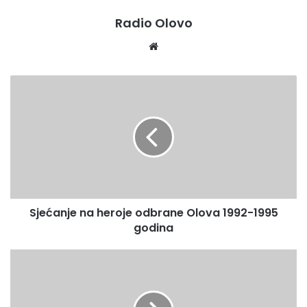
Radio Olovo
Website
Sjećanje
na
heroje
odbrane
Olova
1992-
1995
godina
Sjećanje na heroje odbrane Olova 1992-1995
godina
Daruj
krv
-
spasi