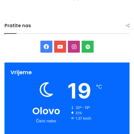
Pratite nas
Facebook
YouTube
Instagram
Spotify
Vrijeme
19
℃
Olovo
32º - 19º
51%
1.37 km/h
Čisto nebo