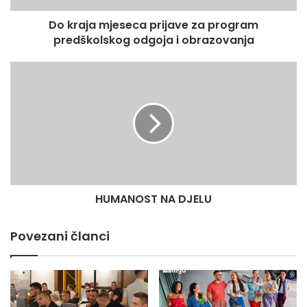
i
Do kraja mjeseca prijave za program
obrazovanja
predškolskog odgoja i obrazovanja
HUMANOST
NA
DJELU
HUMANOST NA DJELU
Povezani članci