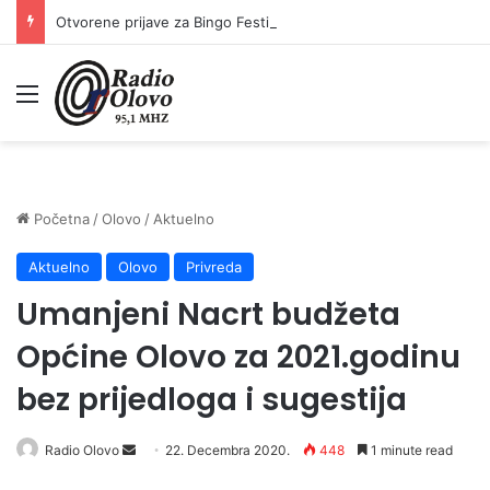
Otvorene prijave za Bingo Festival Fits: Odaberite outfit s omiljenim influencerom i zablistajte na Crvenom tepihu Sarajevo Film Festivala
Meni
Početna
/
Olovo
/
Aktuelno
Aktuelno
Olovo
Privreda
Umanjeni Nacrt budžeta
Općine Olovo za 2021.godinu
bez prijedloga i sugestija
Send
Radio Olovo
22. Decembra 2020.
448
1 minute read
an