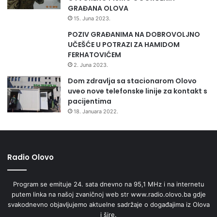
GRAĐANA OLOVA
15. Juna 2023.
POZIV GRAĐANIMA NA DOBROVOLJNO
UČEŠĆE U POTRAZI ZA HAMIDOM
FERHATOVIĆEM
2. Juna 2023.
Dom zdravlja sa stacionarom Olovo
uveo nove telefonske linije za kontakt s
pacijentima
18. Januara 2022.
Radio Olovo
Program se emituje 24. sata dnevno na 95,1 MHz i na internetu
putem linka na našoj zvaničnoj web str www.radio.olovo.ba gdje
svakodnevno objavljujemo aktuelne sadržaje o događajima iz Olova
i šire.