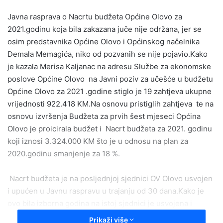
email
Javna rasprava o Nacrtu budžeta Općine Olovo za
2021.godinu koja bila zakazana juče nije održana, jer se
osim predstavnika Općine Olovo i Općinskog načelnika
Đemala Memagića, niko od pozvanih se nije pojavio.Kako
je kazala Merisa Kaljanac na adresu Službe za ekonomske
poslove Općine Olovo na Javni poziv za učešće u budžetu
Općine Olovo za 2021 .godine stiglo je 19 zahtjeva ukupne
vrijednosti 922.418 KM.Na osnovu pristiglih zahtjeva te na
osnovu izvršenja Budžeta za prvih šest mjeseci Općina
Olovo je proicirala budžet i Nacrt budžeta za 2021. godinu
koji iznosi 3.324.000 KM što je u odnosu na plan za
2020.godinu smanjenje za 18 %.
Nacrt budžeta je na posljednjoj sjednici OV Olovo usvojen
i upućen u Javnu raspravu u trajanju od 30 dana.Kako je
ovo bila izborna godina na istoj sjednici je usvojena i
odluka o privremenom finansiranju.Umanjenje prihoda je
Prikaži više