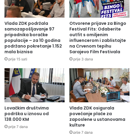
Vlada ZDK podržala
Otvorene prijave za Bingo
samozapošljavanje 97
Festival Fits: Odaberite
pripadnika boračke
outfit s omiljenim
populacije – za 10 godina
influencerom i zablistajte
podržano pokretanje 1.152
na Crvenom tepihu
mala biznisa
Sarajevo Film Festivala
prije 15 sati
prije 3 dana
Lovačkim društvima
Vlada ZDK osigurala
podrška u iznosu od
povećanje plaće za
138.000 KM
zaposlene u ustanovama
kulture
prije 7 dana
prije 7 dana