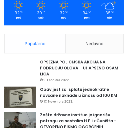
32
30
32
34
35
℃
℃
℃
℃
℃
pet
sub
ned
pon
uto
Popularno
Nedavno
OPSEŽNA POLICIJSKA AKCIJA NA
PODRUČJU OLOVA – UHAPŠENO OSAM
LICA
9. Februara 2022.
Obavijest za isplatu jednokratne
novčane naknade u iznosu od 100 KM
17. Novembra 2023.
Zašto državne institucije ignorišu
potragu za nestalim H.F. iz Čuništa -
OTVORENO PISMO OGORČENIH