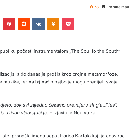
78
1 minute read
n
Tumblr
Pinterest
Reddit
VKontakte
Odnoklassniki
Pocket
 publiku počasti instrumentalom „The Soul fo the South“
ilizacija, a do danas je prošla kroz brojne metamorfoze.
muzike, jer na taj način najbolje mogu prenijeti svoje
djelo, dok svi zajedno čekamo premijeru singla „Ples“.
a uživao stvarajući je. –
izjavio je Nodivo za
 iste, pronašla imena poput Harisa Kartala koji je odsvirao