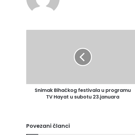
Snimak
Bihaćkog
festivala
u
programu
TV
Hayat
u
subotu
Snimak Bihaćkog festivala u programu
23.januara
TV Hayat u subotu 23.januara
Povezani članci