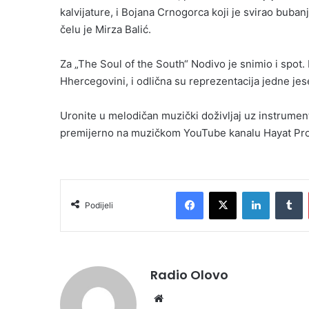
kalvijature, i Bojana Crnogorca koji je svirao buba
čelu je Mirza Balić.
Za „The Soul of the South“ Nodivo je snimio i spot.
Hhercegovini, i odlična su reprezentacija jedne je
Uronite u melodičan muzički doživljaj uz instrumen
premijerno na muzičkom YouTube kanalu Hayat Pro
Facebook
X
LinkedIn
T
Podijeli
Radio Olovo
Website