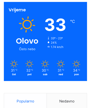
Vrijeme
33
℃
Olovo
33º - 23º
24%
1.74 km/h
Čisto nebo
31
32
30
31
34
℃
℃
℃
℃
℃
čet
pet
sub
ned
pon
Popularno
Nedavno