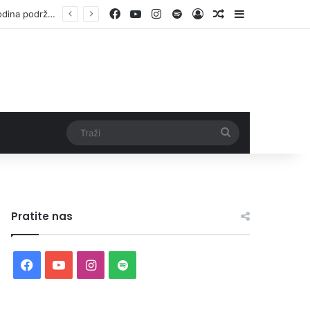
Facebook
YouTube
Instagram
Spotify
Log In
Random Article
Sidebar
Otvorene prijave za Bingo Festival Fits: Odaberite outfit s omiljenim influencerom i zablistajte na Crvenom tepihu Sarajevo Film Festivala
Traži
Pratite nas
Facebook
YouTube
Instagram
Spotify