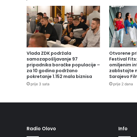
Vlada ZDK podržala
Otvorene pr
samozapošljavanje 97
Festival Fits
pripadnika boračke populacije –
omiljenim in
za 10 godina podržano
zablistajte
pokretanje 1.152 mala biznisa
Sarajevo Fil
prije 3 sata
prije 2 dana
Radio Olovo
Info