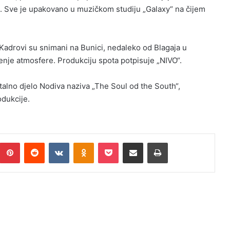
nj. Sve je upakovano u muzičkom studiju „Galaxy“ na čijem
 Kadrovi su snimani na Bunici, nedaleko od Blagaja u
senje atmosfere. Produkciju spota potpisuje „NIVO“.
talno djelo Nodiva naziva „The Soul od the South“,
dukcije.
umblr
Pinterest
Reddit
VKontakte
Odnoklassniki
Pocket
Podijeli putem Emaila
Print