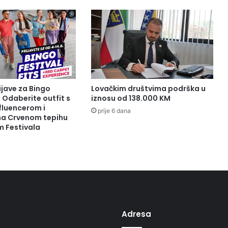
ijave za Bingo
Lovačkim društvima podrška u
: Odaberite outfit s
iznosu od 138.000 KM
fluencerom i
prije 6 dana
 na Crvenom tepihu
m Festivala
Adresa