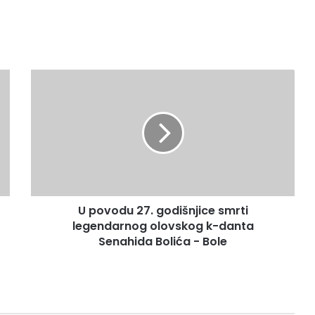
U
povodu
27.
godišnjice
smrti
legendarnog
olovskog
k-
danta
U povodu 27. godišnjice smrti
Senahida
Bolića
legendarnog olovskog k-danta
-
Senahida Bolića - Bole
Bole