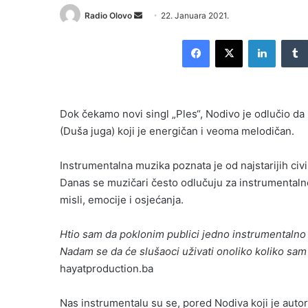
Send
Radio Olovo
22. Januara 2021.
an
Facebook
X
LinkedI
email
Dok čekamo novi singl „Ples“, Nodivo je odlučio da
(Duša juga) koji je energičan i veoma melodičan.
Instrumentalna muzika poznata je od najstarijih civ
Danas se muzičari često odlučuju za instrumentalne 
misli, emocije i osjećanja.
Htio sam da poklonim publici jedno instrumentalno 
Nadam se da će slušaoci uživati onoliko koliko sam j
hayatproduction.ba
Nas instrumentalu su se, pored Nodiva koji je autor