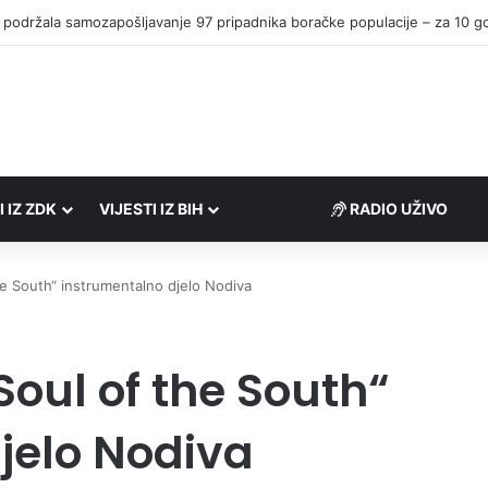
I IZ ZDK
VIJESTI IZ BIH
RADIO UŽIVO
he South“ instrumentalno djelo Nodiva
Soul of the South“
jelo Nodiva