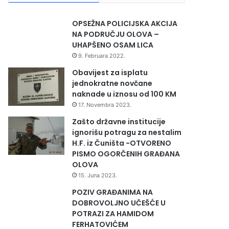
OPSEŽNA POLICIJSKA AKCIJA
NA PODRUČJU OLOVA –
UHAPŠENO OSAM LICA
9. Februara 2022.
Obavijest za isplatu
jednokratne novčane
naknade u iznosu od 100 KM
17. Novembra 2023.
Zašto državne institucije
ignorišu potragu za nestalim
H.F. iz Čuništa -OTVORENO
PISMO OGORČENIH GRAĐANA
OLOVA
15. Juna 2023.
POZIV GRAĐANIMA NA
DOBROVOLJNO UČEŠĆE U
POTRAZI ZA HAMIDOM
FERHATOVIĆEM