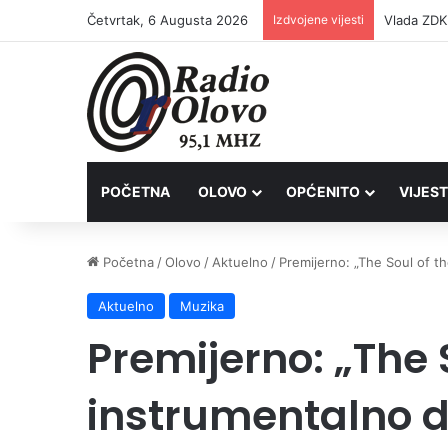
Četvrtak, 6 Augusta 2026
Izdvojene vijesti
POČETNA
OLOVO
OPĆENITO
VIJEST
Početna
/
Olovo
/
Aktuelno
/
Premijerno: „The Soul of t
Aktuelno
Muzika
Premijerno: „The 
instrumentalno d