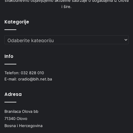
svakodnevno objavljujemo aktuelne sadržaje o događajima iz Olova
i šire.
Kategorije
Kategorije
Info
Telefon: 032 828 010
E-mail: oradio@bih.net.ba
Adresa
Branilaca Olova bb
71340 Olovo
Bosna i Hercegovina