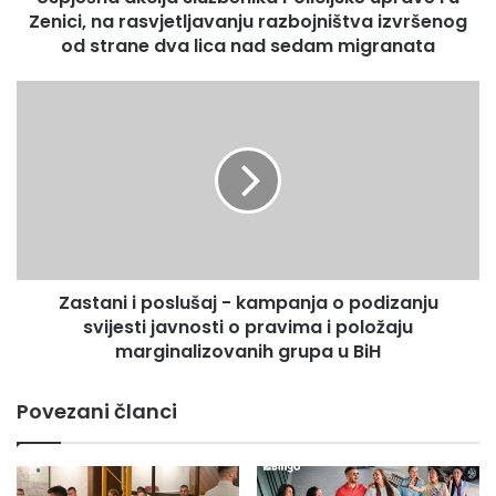
razbojništva
Zenici, na rasvjetljavanju razbojništva izvršenog
izvršenog
od strane dva lica nad sedam migranata
od
strane
Zastani
dva
i
lica
poslušaj
nad
-
sedam
kampanja
migranata
o
podizanju
svijesti
javnosti
Zastani i poslušaj - kampanja o podizanju
o
pravima
svijesti javnosti o pravima i položaju
i
marginalizovanih grupa u BiH
položaju
marginalizovanih
Povezani članci
grupa
u
BiH