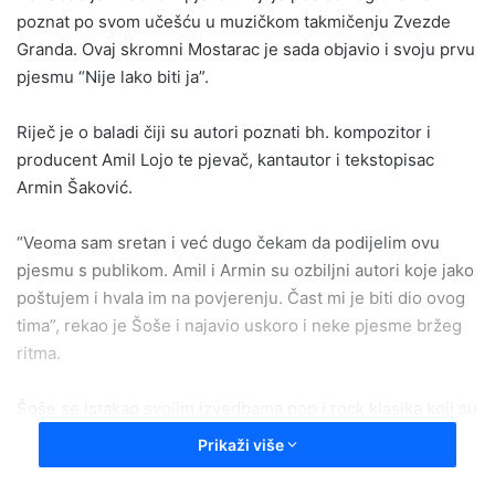
poznat po svom učešću u muzičkom takmičenju Zvezde
Granda. Ovaj skromni Mostarac je sada objavio i svoju prvu
pjesmu “Nije lako biti ja”.
Riječ je o baladi čiji su autori poznati bh. kompozitor i
producent Amil Lojo te pjevač, kantautor i tekstopisac
Armin Šaković.
“Veoma sam sretan i već dugo čekam da podijelim ovu
pjesmu s publikom. Amil i Armin su ozbiljni autori koje jako
poštujem i hvala im na povjerenju. Čast mi je biti dio ovog
tima”, rekao je Šoše i najavio uskoro i neke pjesme bržeg
ritma.
Šoše se istakao svojim izvedbama pop i rock klasika koji su
obilježili muzičku scenu ovih prostora, a njegov talenat je
Prikaži više
prepoznao i frontmen grupe Miligram za koju je ovaj mladi
pjevač otpjevao dvije pjesme. Osim toga, poznat je i po