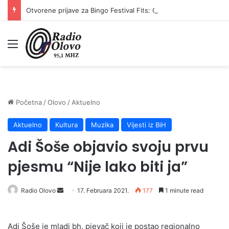
Otvorene prijave za Bingo Festival Fits: Odaberite outfit s omiljenim influencerom i zablistajte na Crvenom tepihu Sarajevo Film Festivala
Meni
Početna
/
Olovo
/
Aktuelno
Aktuelno
Kultura
Muzika
Vijesti iz BiH
Adi Šoše objavio svoju prvu
pjesmu “Nije lako biti ja”
Send
Radio Olovo
17. Februara 2021.
177
1 minute read
an
email
Adi Šoše je mladi bh. pjevač koji je postao regionalno