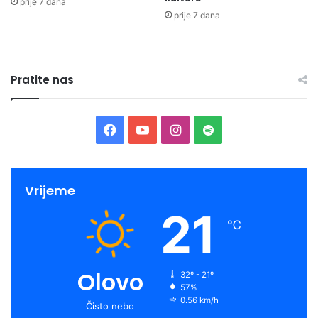
prije 7 dana
prije 7 dana
Pratite nas
Facebook
YouTube
Instagram
Spotify
Vrijeme
21
℃
Olovo
32º - 21º
57%
0.56 km/h
Čisto nebo