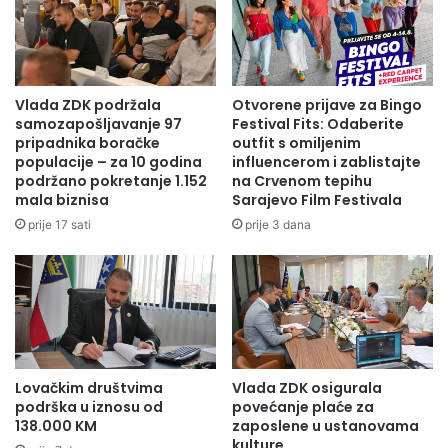
Vlada ZDK podržala
Otvorene prijave za Bingo
samozapošljavanje 97
Festival Fits: Odaberite
pripadnika boračke
outfit s omiljenim
populacije – za 10 godina
influencerom i zablistajte
podržano pokretanje 1.152
na Crvenom tepihu
mala biznisa
Sarajevo Film Festivala
prije 17 sati
prije 3 dana
Lovačkim društvima
Vlada ZDK osigurala
podrška u iznosu od
povećanje plaće za
138.000 KM
zaposlene u ustanovama
kulture