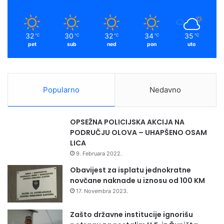
32
30
32
34
35
℃
℃
℃
℃
℃
pet
sub
ned
pon
uto
Popularno
Nedavno
OPSEŽNA POLICIJSKA AKCIJA NA
PODRUČJU OLOVA – UHAPŠENO OSAM
LICA
9. Februara 2022.
Obavijest za isplatu jednokratne
novčane naknade u iznosu od 100 KM
17. Novembra 2023.
Zašto državne institucije ignorišu