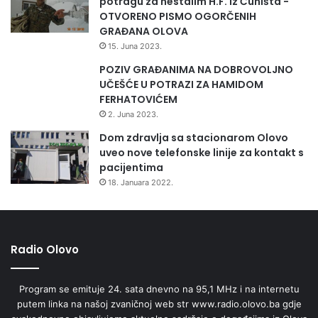
potragu za nestalim H.F. iz Čuništa -
OTVORENO PISMO OGORČENIH
GRAĐANA OLOVA
15. Juna 2023.
POZIV GRAĐANIMA NA DOBROVOLJNO
UČEŠĆE U POTRAZI ZA HAMIDOM
FERHATOVIĆEM
2. Juna 2023.
Dom zdravlja sa stacionarom Olovo
uveo nove telefonske linije za kontakt s
pacijentima
18. Januara 2022.
Radio Olovo
Program se emituje 24. sata dnevno na 95,1 MHz i na internetu
putem linka na našoj zvaničnoj web str www.radio.olovo.ba gdje