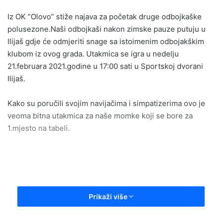
email
Iz OK “Olovo” stiže najava za početak druge odbojkaške
polusezone.Naši odbojkaši nakon zimske pauze putuju u
Ilijaš gdje će odmjeriti snage sa istoimenim odbojakškim
klubom iz ovog grada. Utakmica se igra u nedelju
21.februara 2021.godine u 17:00 sati u Sportskoj dvorani
Ilijaš.
Kako su poručili svojim navijačima i simpatizerima ovo je
veoma bitna utakmica za naše momke koji se bore za
1.mjesto na tabeli.
Prikaži više