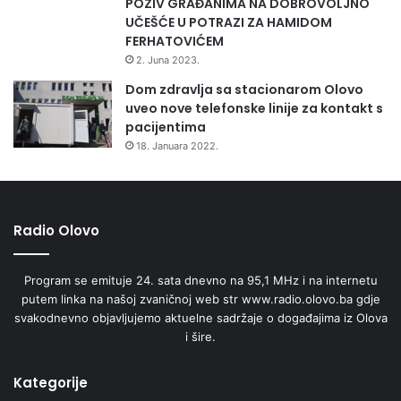
POZIV GRAĐANIMA NA DOBROVOLJNO
UČEŠĆE U POTRAZI ZA HAMIDOM
FERHATOVIĆEM
2. Juna 2023.
Dom zdravlja sa stacionarom Olovo
uveo nove telefonske linije za kontakt s
pacijentima
18. Januara 2022.
Radio Olovo
Program se emituje 24. sata dnevno na 95,1 MHz i na internetu
putem linka na našoj zvaničnoj web str www.radio.olovo.ba gdje
svakodnevno objavljujemo aktuelne sadržaje o događajima iz Olova
i šire.
Kategorije