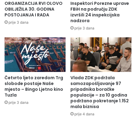
ORGANIZACIJA RVI OLOVO
Inspektori Porezne uprave
OBILJEŽILA 30. GODINA
FBiH na području ZDK
POSTOJANJA I RADA
izvršili 24 inspekcijska
nadzora
prije 3 dana
prije 3 dana
Četvrto ljeto zaredom Trg
Vlada ZDK podržala
slobode postaje Naše
samozapošljavanje 97
mjesto – Bingo Ljetno kino
pripadnika boračke
Tuzla
populacije – za 10 godina
podržano pokretanje 1.152
prije 3 dana
mala biznisa
prije 4 dana