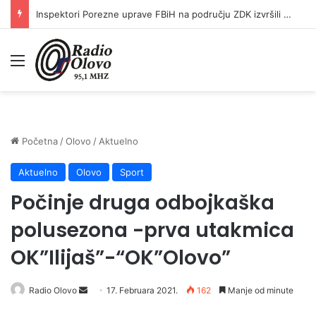
Inspektori Porezne uprave FBiH na području ZDK izvršili 24 inspekcijska nadzora
Meni
Početna
/
Olovo
/
Aktuelno
Aktuelno
Olovo
Sport
Počinje druga odbojkaška
polusezona -prva utakmica
OK”Ilijaš”-“OK”Olovo”
Send
Radio Olovo
17. Februara 2021.
162
Manje od minute
an