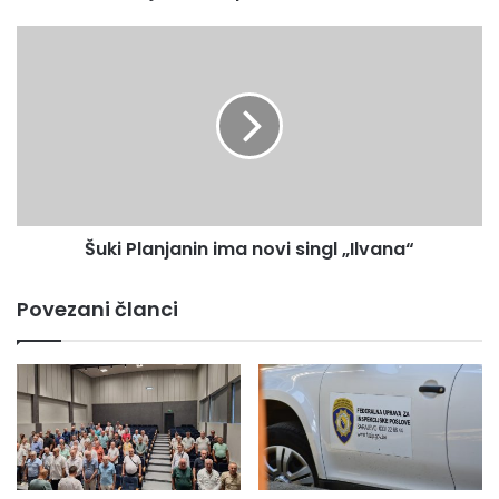
Šuki
Planjanin
ima
novi
singl
„Ilvana“
Šuki Planjanin ima novi singl „Ilvana“
Povezani članci