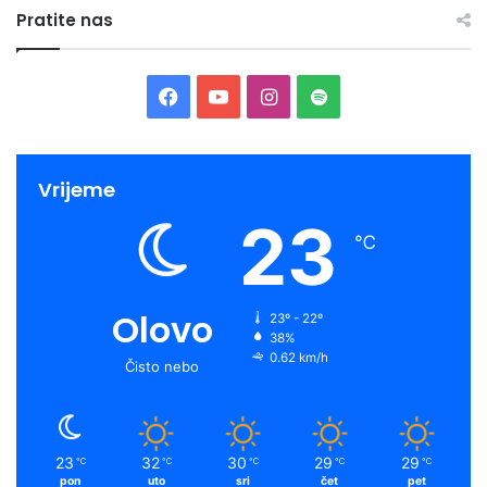
Pratite nas
Facebook
YouTube
Instagram
Spotify
Vrijeme
23
℃
Olovo
23º - 22º
38%
0.62 km/h
Čisto nebo
23
32
30
29
29
℃
℃
℃
℃
℃
pon
uto
sri
čet
pet