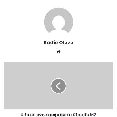
Radio Olovo
Website
U
toku
javne
rasprave
o
Statutu
MZ
U toku javne rasprave o Statutu MZ