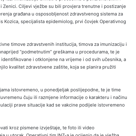
enici. Ciljevi vježbe su bili provjera trenutne i postizanje
vjerenja građana u osposobljenost zdravstvenog sistema za
is Kozica, specijalista epidemiolog, prvi čovjek Operativnog
ivne timove zdravstvenih institucija, timova za imunizaciju i
a unaprijed “podmetnutim” greškama u procedurama, te je
identifikovane i otklonjene na vrijeme i od svih učesnika, a
lo kvalitet zdravstvene zaštite, koja se planira pružiti
ijama istovremeno, u ponedjeljak poslijepodne, te je time
vremenu čuju ili razmjene informacije o karakteru i načinu
laciji prave situacije kad se vakcine podijele istovremeno
ati kroz pismene izvještaje, te foto ili video
 u utorak, Operativni tim INZ-a je ocijenio da je vježba