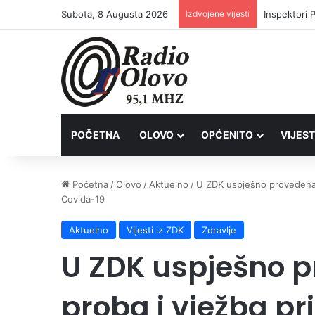
Subota, 8 Augusta 2026
Izdvojene vijesti
Inspektori 
POČETNA
OLOVO
OPĆENITO
VIJEST
Početna
/
Olovo
/
Aktuelno
/
U ZDK uspješno provedena p
Covida-19
Aktuelno
Vijesti iz ZDK
Zdravlje
U ZDK uspješno 
proba i vježba pr