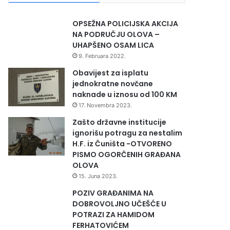
OPSEŽNA POLICIJSKA AKCIJA
NA PODRUČJU OLOVA –
UHAPŠENO OSAM LICA
9. Februara 2022.
Obavijest za isplatu
jednokratne novčane
naknade u iznosu od 100 KM
17. Novembra 2023.
Zašto državne institucije
ignorišu potragu za nestalim
H.F. iz Čuništa -OTVORENO
PISMO OGORČENIH GRAĐANA
OLOVA
15. Juna 2023.
POZIV GRAĐANIMA NA
DOBROVOLJNO UČEŠĆE U
POTRAZI ZA HAMIDOM
FERHATOVIĆEM