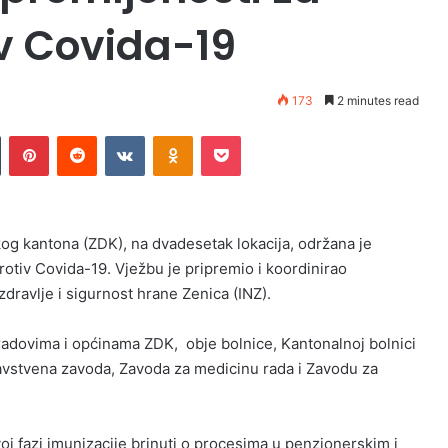
iv Covida-19
173
2 minutes read
n
Tumblr
Pinterest
Reddit
VKontakte
Odnoklassniki
Pocket
og kantona (ZDK), na dvadesetak lokacija, održana je
rotiv Covida-19. Vježbu je pripremio i koordinirao
zdravlje i sigurnost hrane Zenica (INZ).
radovima i općinama ZDK, obje bolnice, Kantonalnoj bolnici
dravstvena zavoda, Zavoda za medicinu rada i Zavodu za
voj fazi imunizacije brinuti o procesima u penzionerskim i