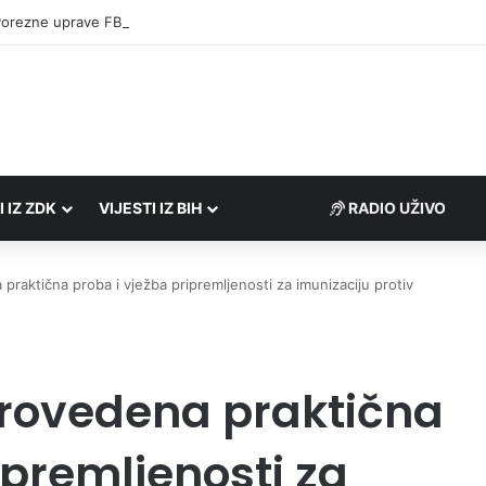
Porezne uprave FBiH na području ZDK izvršili 24 inspekcijska nadzora
I IZ ZDK
VIJESTI IZ BIH
RADIO UŽIVO
raktična proba i vježba pripremljenosti za imunizaciju protiv
provedena praktična
ipremljenosti za