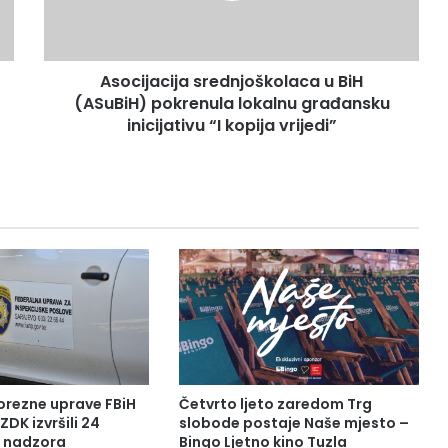
lokalnu
građansku
inicijativu
Asocijacija srednjoškolaca u BiH
“I
kopija
(ASuBiH) pokrenula lokalnu građansku
vrijedi”
inicijativu “I kopija vrijedi”
orezne uprave FBiH
Četvrto ljeto zaredom Trg
ZDK izvršili 24
slobode postaje Naše mjesto –
a nadzora
Bingo Ljetno kino Tuzla