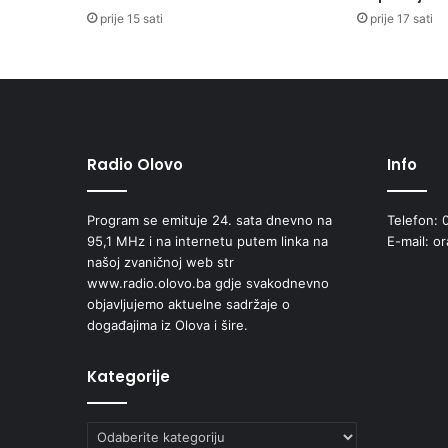
prije 15 sati
prije 17 sati
Radio Olovo
Info
Program se emituje 24. sata dnevno na
Telefon: 
95,1 MHz i na internetu putem linka na
E-mail: o
našoj zvaničnoj web str
www.radio.olovo.ba gdje svakodnevno
objavljujemo aktuelne sadržaje o
događajima iz Olova i šire.
Kategorije
Kategorije