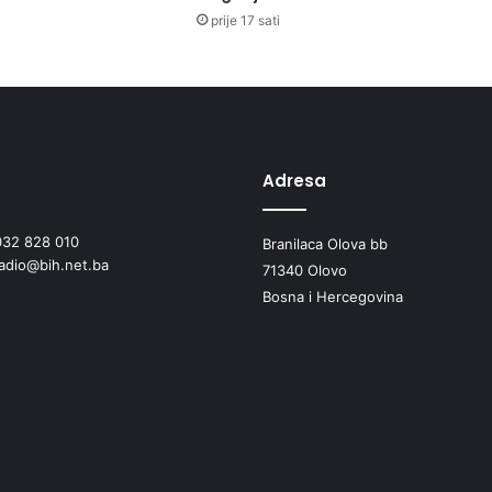
prije 17 sati
Adresa
032 828 010
Branilaca Olova bb
radio@bih.net.ba
71340 Olovo
Bosna i Hercegovina