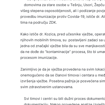
domovima za stare osobe u Tešnju, Usori, Žepču i Z
višeg stepena osposobljenosti, ali i podizanje po
provedbu imunizacije protiv Covida-19, ističe dr. Al
tima na području ZDK.
Kako ističe dr. Kozica, pred učesnike vježbe, operat
njihovih mobilnih timova, su postavljeni zadaci s
jedna od značajki vježbe bila da su sve manjkavosti 
da ne dođe do “kontaminacije” procesa, što bi umanji
procesom imunizacije.
Zanimljivo je da je vježba provedena na svim lokac
onemogućeno da se članovi timova i centara u među
izvršenja vježbe. Posebna pažnja je posvećena simu
svim zdravstvenim ustanovama.
Svi timovi i centri su bili dužni proces dokumentov
dokumentaciju. Nakon provedene analize izvještaja