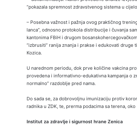
“pokazala spremnost zdravstvenog sistema u cijelo
– Posebna važnost i pažnja ovog praktičnog treninga
lanca”, odnosno protokola distribucije i čuvanja sa
kantonima FBiH i drugom bosanskohercegovačkom enti
“izbrusiti” ranija znanja i prakse i edukovati druge
Kozica.
U narednom periodu, dok prve količine vakcina proti
provedena i informativno-edukativna kampanja o znač
normalno” razdoblje pred nama.
Do sada se, za dobrovoljnu imunizaciju protiv koro
radnika u ZDK, te, prerma podacima sa terena, ok
Institut za zdravlje i sigurnost hrane Zenica