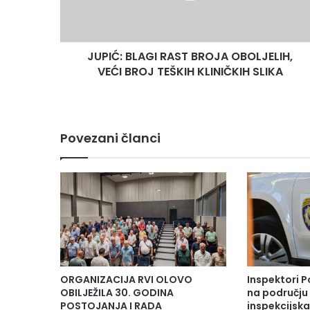
BROJ
TEŠKIH
KLINIČKIH
JUPIĆ: BLAGI RAST BROJA OBOLJELIH,
SLIKA
VEĆI BROJ TEŠKIH KLINIČKIH SLIKA
Povezani članci
ORGANIZACIJA RVI OLOVO
Inspektori P
OBILJEŽILA 30. GODINA
na području 
POSTOJANJA I RADA
inspekcijsk