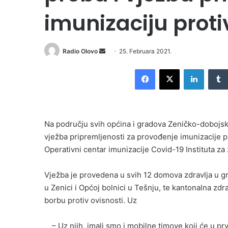
imunizaciju prot
Send
Radio Olovo
25. Februara 2021.
an
Facebook
X
LinkedI
email
Na području svih općina i gradova Zeničko-dobojsk
vježba pripremljenosti za provođenje imunizacije p
Operativni centar imunizacije Covid-19 Instituta za 
Vježba je provedena u svih 12 domova zdravlja u g
u Zenici i Općoj bolnici u Tešnju, te kantonalna z
borbu protiv ovisnosti. Uz
– Uz njih, imali smo i mobilne timove koji će u pr