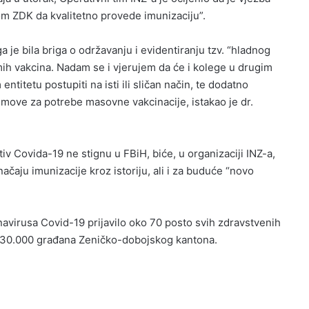
m ZDK da kvalitetno provede imunizaciju”.
 je bila briga o održavanju i evidentiranju tzv. “hladnog
mih vakcina. Nadam se i vjerujem da će i kolege u drugim
tetu postupiti na isti ili sličan način, te dodatno
 timove za potrebe masovne vakcinacije, istakao je dr.
v Covida-19 ne stignu u FBiH, biće, u organizaciji INZ-a,
aju imunizacije kroz istoriju, ali i za buduće “novo
navirusa Covid-19 prijavilo oko 70 posto svih zdravstvenih
o 30.000 građana Zeničko-dobojskog kantona.