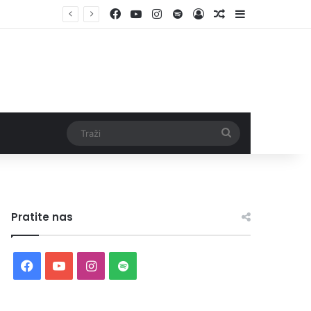
Facebook
YouTube
Instagram
Spotify
Log In
Random Article
Sidebar
Traži
Pratite nas
Facebook
YouTube
Instagram
Spotify