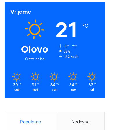
Vrijeme
21
℃
Olovo
30º - 21º
68%
1.72 km/h
Čisto nebo
30
31
34
34
32
℃
℃
℃
℃
℃
sub
ned
pon
uto
sri
Popularno
Nedavno