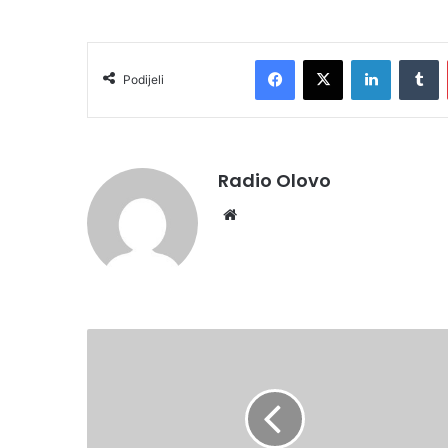
Facebook
X
LinkedIn
T
Podijeli
Radio Olovo
Website
JUPIĆ:
BLAGI
RAST
BROJA
OBOLJELIH,
VEĆI